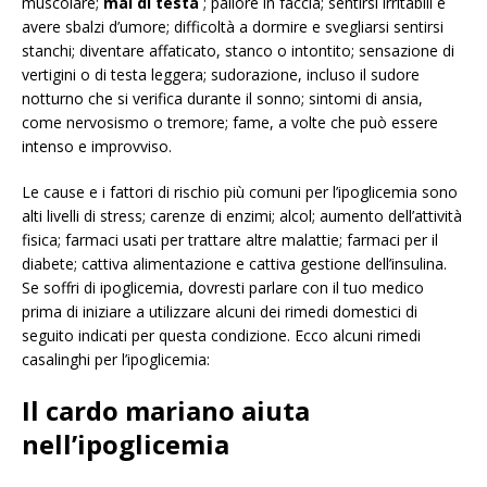
muscolare;
mal di testa
; pallore in faccia; sentirsi irritabili e
avere sbalzi d’umore; difficoltà a dormire e svegliarsi sentirsi
stanchi; diventare affaticato, stanco o intontito; sensazione di
vertigini o di testa leggera; sudorazione, incluso il sudore
notturno che si verifica durante il sonno; sintomi di ansia,
come nervosismo o tremore; fame, a volte che può essere
intenso e improvviso.
Le cause e i fattori di rischio più comuni per l’ipoglicemia sono
alti livelli di stress; carenze di enzimi; alcol; aumento dell’attività
fisica; farmaci usati per trattare altre malattie; farmaci per il
diabete; cattiva alimentazione e cattiva gestione dell’insulina.
Se soffri di ipoglicemia, dovresti parlare con il tuo medico
prima di iniziare a utilizzare alcuni dei rimedi domestici di
seguito indicati per questa condizione. Ecco alcuni rimedi
casalinghi per l’ipoglicemia:
Il cardo mariano aiuta
nell’ipoglicemia