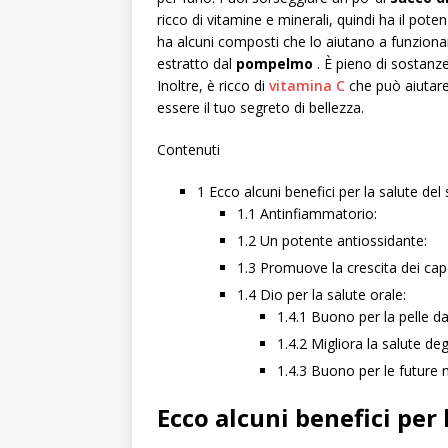
ricco di vitamine e minerali, quindi ha il potenz
ha alcuni composti che lo aiutano a funzion
estratto dal
pompelmo
. È pieno di sostanz
Inoltre, è ricco di
vitamina C
che può aiutare
essere il tuo segreto di bellezza.
Contenuti
1 Ecco alcuni benefici per la salute de
1.1 Antinfiammatorio:
1.2 Un potente antiossidante:
1.3 Promuove la crescita dei cape
1.4 Dio per la salute orale:
1.4.1 Buono per la pelle d
1.4.2 Migliora la salute deg
1.4.3 Buono per le futur
Ecco alcuni benefici per