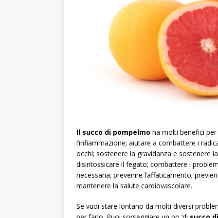
Il succo di pompelmo
ha molti benefici per 
l’infiammazione; aiutare a combattere i radicali 
occhi; sostenere la gravidanza e sostenere la s
disintossicare il fegato; combattere i problemi
necessaria; prevenire l’affaticamento; previene 
mantenere la salute cardiovascolare.
Se vuoi stare lontano da molti diversi proble
per farlo. Puoi sorseggiare un po ‘di
succo d