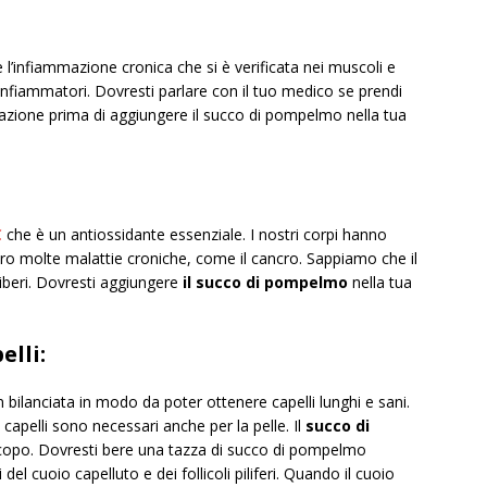
 l’infiammazione cronica che si è verificata nei muscoli e
i-infiammatori. Dovresti parlare con il tuo medico se prendi
mazione prima di aggiungere il succo di pompelmo nella tua
C
che è un antiossidante essenziale. I nostri corpi hanno
ro molte malattie croniche, come il cancro. Sappiamo che il
liberi. Dovresti aggiungere
il succo di pompelmo
nella tua
elli:
bilanciata in modo da poter ottenere capelli lunghi e sani.
i capelli sono necessari anche per la pelle. Il
succo di
copo. Dovresti bere una tazza di succo di pompelmo
l cuoio capelluto e dei follicoli piliferi. Quando il cuoio