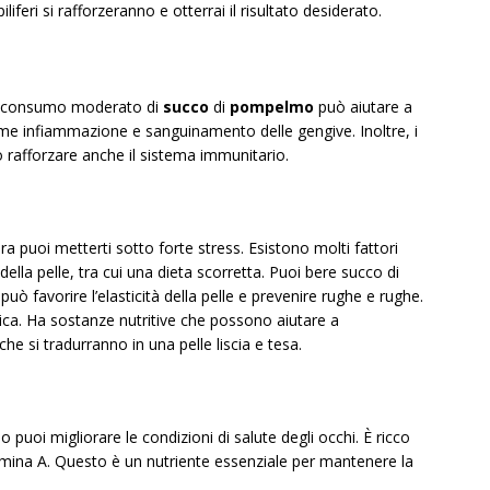
piliferi si rafforzeranno e otterrai il risultato desiderato.
 il consumo moderato di
succo
di
pompelmo
può aiutare a
come infiammazione e sanguinamento delle gengive. Inoltre, i
afforzare anche il sistema immunitario.
a puoi metterti sotto forte stress. Esistono molti fattori
ella pelle, tra cui una dieta scorretta. Puoi bere succo di
può favorire l’elasticità della pelle e prevenire rughe e rughe.
nica. Ha sostanze nutritive che possono aiutare a
che si tradurranno in una pelle liscia e tesa.
oi migliorare le condizioni di salute degli occhi. È ricco
tamina A. Questo è un nutriente essenziale per mantenere la