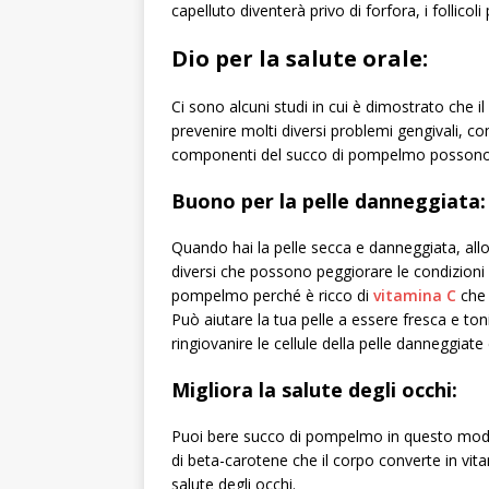
capelluto diventerà privo di forfora, i follicoli 
Dio per la salute orale:
Ci sono alcuni studi in cui è dimostrato che
prevenire molti diversi problemi gengivali, 
componenti del succo di pompelmo possono r
Buono per la pelle danneggiata:
Quando hai la pelle secca e danneggiata, allor
diversi che possono peggiorare le condizioni d
pompelmo perché è ricco di
vitamina C
che 
Può aiutare la tua pelle a essere fresca e to
ringiovanire le cellule della pelle danneggiate 
Migliora la salute degli occhi:
Puoi bere succo di pompelmo in questo modo pu
di beta-carotene che il corpo converte in vi
salute degli occhi.