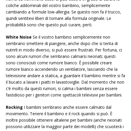
coliche addominali del vostro bambino, semplicemente
cambiando a formule low-allergia. Se questo non fa il trucco,
quindi sentitevi liberi di tornare alla formula originale. Le
probabilità sono che questo può curare, però.
White Noise
Se il vostro bambino semplicemente non
sembrano smettere di piangere, anche dopo che si tenta di
nutrirli in modo diverso, si può essere frustrati. Per fortuna, ci
sono alcuni rumori che sembrano calmarsi neonati; questi
sono conosciuti come rumore bianco. È possibile creare
rumore bianco accendendo un ventilatore, lasciando che la
televisione andare a statica, a guardare il bambino mentre si fa
il bucato a lavare i piatti in lavastoviglie. Dal momento che non
c’è molto da questi rumori, si calma i bambini senza essere
fastidioso per i genitori come spettacoli televisivi per bambini.
Rocking
I bambini sembrano anche essere calmato dal
movimento. Tenere il bambino e il rock quando si può. È
inoltre possibile ottenere altalene per bambini (anche neonati
possono utilizzare la maggior parte dei modelli) che scuoterà i