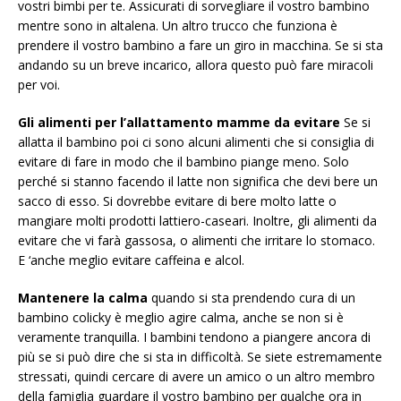
vostri bimbi per te. Assicurati di sorvegliare il vostro bambino
mentre sono in altalena. Un altro trucco che funziona è
prendere il vostro bambino a fare un giro in macchina. Se si sta
andando su un breve incarico, allora questo può fare miracoli
per voi.
Gli alimenti per l’allattamento mamme da evitare
Se si
allatta il bambino poi ci sono alcuni alimenti che si consiglia di
evitare di fare in modo che il bambino piange meno. Solo
perché si stanno facendo il latte non significa che devi bere un
sacco di esso. Si dovrebbe evitare di bere molto latte o
mangiare molti prodotti lattiero-caseari. Inoltre, gli alimenti da
evitare che vi farà gassosa, o alimenti che irritare lo stomaco.
E ‘anche meglio evitare caffeina e alcol.
Mantenere la calma
quando si sta prendendo cura di un
bambino colicky è meglio agire calma, anche se non si è
veramente tranquilla. I bambini tendono a piangere ancora di
più se si può dire che si sta in difficoltà. Se siete estremamente
stressati, quindi cercare di avere un amico o un altro membro
della famiglia guardare il vostro bambino per qualche ora in