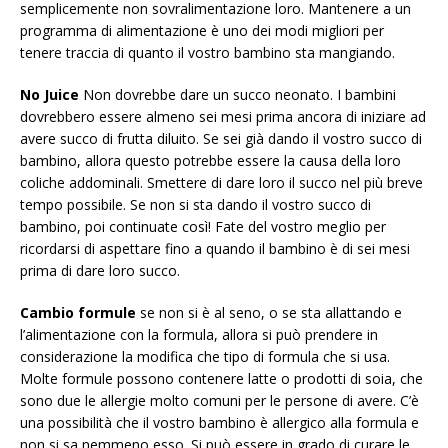
semplicemente non sovralimentazione loro. Mantenere a un
programma di alimentazione è uno dei modi migliori per
tenere traccia di quanto il vostro bambino sta mangiando.
No Juice
Non dovrebbe dare un succo neonato. I bambini
dovrebbero essere almeno sei mesi prima ancora di iniziare ad
avere succo di frutta diluito. Se sei già dando il vostro succo di
bambino, allora questo potrebbe essere la causa della loro
coliche addominali. Smettere di dare loro il succo nel più breve
tempo possibile. Se non si sta dando il vostro succo di
bambino, poi continuate così! Fate del vostro meglio per
ricordarsi di aspettare fino a quando il bambino è di sei mesi
prima di dare loro succo.
Cambio formule
se non si è al seno, o se sta allattando e
l’alimentazione con la formula, allora si può prendere in
considerazione la modifica che tipo di formula che si usa.
Molte formule possono contenere latte o prodotti di soia, che
sono due le allergie molto comuni per le persone di avere. C’è
una possibilità che il vostro bambino è allergico alla formula e
non si sa nemmeno esso. Si può essere in grado di curare le