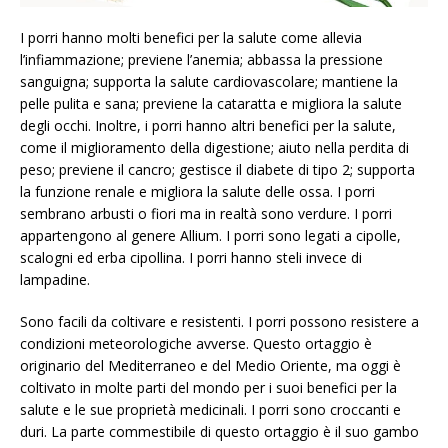
I porri hanno molti benefici per la salute come allevia
l’infiammazione; previene l’anemia; abbassa la pressione
sanguigna; supporta la salute cardiovascolare; mantiene la
pelle pulita e sana; previene la cataratta e migliora la salute
degli occhi. Inoltre, i porri hanno altri benefici per la salute,
come il miglioramento della digestione; aiuto nella perdita di
peso; previene il cancro; gestisce il diabete di tipo 2; supporta
la funzione renale e migliora la salute delle ossa. I porri
sembrano arbusti o fiori ma in realtà sono verdure. I porri
appartengono al genere Allium. I porri sono legati a cipolle,
scalogni ed erba cipollina. I porri hanno steli invece di
lampadine.
Sono facili da coltivare e resistenti. I porri possono resistere a
condizioni meteorologiche avverse. Questo ortaggio è
originario del Mediterraneo e del Medio Oriente, ma oggi è
coltivato in molte parti del mondo per i suoi benefici per la
salute e le sue proprietà medicinali. I porri sono croccanti e
duri. La parte commestibile di questo ortaggio è il suo gambo