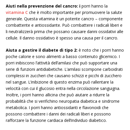
Aiuti nella prevenzione del cancro: i
porri hanno la
vitamina C
che è molto importante per promuovere la salute
generale. Questa vitamina è un potente cancro – componente
combattente e antiossidante. Può combattere i radicali liberi e
li neutralizzerà prima che possano causare danni ossidativi alle
cellule. Il danno ossidativo è spesso una causa per il cancro.
Aiuta a gestire il diabete di tipo 2:
è noto che i porri hanno
poche calorie e sono alimenti a basso contenuto glicemico. I
porri inibiscono l’attività dell’amilasi che può supportare una
serie di funzioni antidiabetiche. L’amilasi scompone carboidrati
complessi in zuccheri che causano schizzi e picchi di zucchero
nel sangue. L’inibizione di questo enzima può rallentare la
velocità con cui il glucosio entra nella circolazione sanguigna.
Inoltre, i porri hanno allicina che può aiutare a ridurre la
probabilità che si verifichino neuropatia diabetica e sindrome
metabolica. I porri hanno antiossidanti e flavonoidi che
possono combattere i danni dei radicali liberi e possono
rafforzare la funzione cardiaca dell’individuo diabetico.