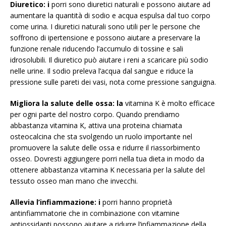
Diuretico: i
porri sono diuretici naturali e possono aiutare ad
aumentare la quantità di sodio e acqua espulsa dal tuo corpo
come urina. I diuretici naturali sono utili per le persone che
soffrono di ipertensione e possono aiutare a preservare la
funzione renale riducendo l’accumulo di tossine e sali
idrosolubili. Il diuretico può aiutare i reni a scaricare più sodio
nelle urine. Il sodio preleva l’acqua dal sangue e riduce la
pressione sulle pareti dei vasi, nota come pressione sanguigna.
Migliora la salute delle ossa: la
vitamina K è molto efficace
per ogni parte del nostro corpo. Quando prendiamo
abbastanza vitamina K, attiva una proteina chiamata
osteocalcina che sta svolgendo un ruolo importante nel
promuovere la salute delle ossa e ridurre il riassorbimento
osseo. Dovresti aggiungere porri nella tua dieta in modo da
ottenere abbastanza vitamina K necessaria per la salute del
tessuto osseo man mano che invecchi.
Allevia l’infiammazione: i
porri hanno proprietà
antinfiammatorie che in combinazione con vitamine
antiossidanti possono aiutare a ridurre l’infiammazione della