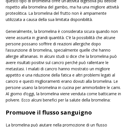
questo tipo di bromelina offre un’attività digestiva più debole
rispetto alla bromelina del gambo, ma ha una migliore attività
proteolitica. La bromelina del frutto non è ampiamente
utilizzata a causa della sua limitata disponibilità.
Generalmente, la bromelina è considerata sicura quando non
viene assunta in grandi quantità. C’è la possibilità che alcune
persone possano soffrire di reazioni allergiche dopo
l’assunzione di bromelina, specialmente quelle che hanno
allergie all’ananas. In alcuni studi si dice che la bromelina può
avere risultati positivi sul cancro perché può rallentare le
metastasi. I malati di cancro hanno mostrato un migliore
appetito e una riduzione della fatica e altri problemi legati al
cancro e questi miglioramenti erano dovuti alla bromelina. Le
persone usano la bromelina in cucina per ammorbidire le carni.
Al giorno d’oggi, la bromelina viene venduta come batticarne in
polvere. Ecco alcuni benefici per la salute della bromelina:
Promuove il flusso sanguigno
La bromelina può aiutare nella promozione di un flusso