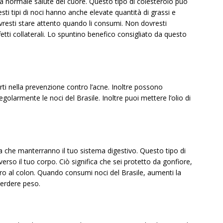
na normale salute del cuore. Questo tipo di colesterolo può
esti tipi di noci hanno anche elevate quantità di grassi e
 dovresti stare attento quando li consumi. Non dovresti
ti collaterali. Lo spuntino benefico consigliato da questo
i nella prevenzione contro l’acne. Inoltre possono
golarmente le noci del Brasile. Inoltre puoi mettere l’olio di
ica che manterranno il tuo sistema digestivo. Questo tipo di
verso il tuo corpo. Ciò significa che sei protetto da gonfiore,
cro al colon. Quando consumi noci del Brasile, aumenti la
perdere peso.