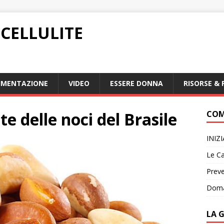
CELLULITE
IMENTAZIONE
VIDEO
ESSERE DONNA
RISORSE & 
te delle noci del Brasile
COM
INIZ
Le Ca
Preve
Doma
LA 