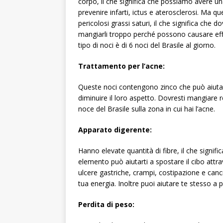
corpo, il che significa che possiamo avere u
prevenire infarti, ictus e aterosclerosi. Ma qu
pericolosi grassi saturi, il che significa che
mangiarli troppo perché possono causare effet
tipo di noci è di 6 noci del Brasile al giorno.
Trattamento per l’acne:
Queste noci contengono zinco che può aiutart
diminuire il loro aspetto. Dovresti mangiare re
noce del Brasile sulla zona in cui hai l’acne.
Apparato digerente:
Hanno elevate quantità di fibre, il che signif
elemento può aiutarti a spostare il cibo attra
ulcere gastriche, crampi, costipazione e can
tua energia. Inoltre puoi aiutare te stesso a 
Perdita di peso: