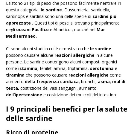
Esistono 21 tipi di pesci che possono facilmente rientrare in
questa categoria:
le sardine.
Dussumieria, sardinella,
sardinops e sardina sono una delle specie di
sardine
più
apprezzate .
Questi tipi di pesci si trovano principalmente
negli
oceani
Pacifico
e Atlantico , nonché nel
Mar
Mediterraneo.
Ci sono alcuni studi in cui è dimostrato che
le sardine
possono causare alcune
reazioni allergiche
in alcune
persone. Le sardine contengono alcuni composti organici
come
istamina,
feniletilamina, triptamina,
serotonina
e
tiramina
che possono causare
reazioni allergiche
come
aumento
della frequenza cardiaca,
bronchi,
asma, mal di
testa,
costrizione dei vasi sanguigni, aumento
dell’ipertensione
e costrizione dei muscoli del intestino.
I 9 principali benefici per la salute
delle sardine
Ricco di proteine