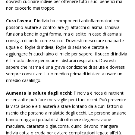
dovresti cucinare indivie per ottenere tutti i suoi benefici ma
non cuocerlo mai troppo.
Cura l’asma: l’
indivia ha componenti antinfiammatori che
possono aiutare a controllare gli attacchi di asma. L’indivia
funziona bene in ogni forma, ma di solito in caso di asma si
consiglia di berlo come succo. Dovresti mescolare una parte
uguale di foglie di indivia, foglie di sedano e carota e
aggiungere ½ cucchiaino di miele per sapore. Il succo di indivia
è il modo ideale per ridurre i disturbi respiratori. Dovresti
sapere che l’asma è una grave condizione di salute e dovresti
sempre consultare il tuo medico prima di iniziare a usare un
rimedio casalingo.
Aumenta la salute degli occhi: l’
indivia è ricca di nutrienti
essenziali e può fare meraviglie per i tuoi occhi. Può prevenire
la vista debole e ti aiuterà a stare lontano da alcuni fattori di
rischio che portano a malattie degli occhi. Le persone anziane
hanno maggiori probabilità di ottenere degenerazione
maculare, cataratta o glaucoma, quindi devono mangiare
indivia cotta o cruda per evitare complicazioni legate all’età.