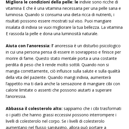
Migliora le condizioni della pelle: le
indivie sono ricche di
vitamina E che è una vitamina necessaria per una pelle sana e
luminosa. Quando si consuma una dieta ricca di nutrienti, i
risultati possono essere mostrati sul viso. Puoi mangiare
insalata di indivia se vuoi migliorare la tua bellezza. La vitamina
E rassoda la pelle e dona una luminosità naturale.
Aiuta con l’anoressia: l’
anoressia è un disturbo psicologico
in cui una persona pensa di essere in sovrappeso e finisce per
morire di fame. Questo stato mentale porta a una costante
perdita di peso che li rende molto sottili. Quando non si
mangia correttamente, ciò influisce sulla salute e sulla qualità
della vita del paziente. Quando mangi indivia, aumenterà
l’appetito ma ti darà anche la sensazione di mangiare cibi con
calorie limitate o assenti che possono aiutarti a superare
l’anoressia.
Abbassa il colesterolo alto:
sappiamo che i cibi trasformati
o i piatti che hanno grassi eccessivi possono interrompere i
livelli di colesterolo nel corpo. Se i livelli di colesterolo
aumentano nel flusso sanguigno, allora può portare a