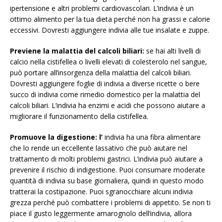
ipertensione e altri problemi cardiovascolari. L’indivia è un
ottimo alimento per la tua dieta perché non ha grassi e calorie
eccessivi. Dovresti aggiungere indivia alle tue insalate e zuppe.
Previene la malattia del calcoli biliari:
se hai alti livelli di
calcio nella cistifellea o livelli elevati di colesterolo nel sangue,
può portare all’insorgenza della malattia del calcoli biliari.
Dovresti aggiungere foglie di indivia a diverse ricette o bere
succo di indivia come rimedio domestico per la malattia del
calcoli biliari. L’indivia ha enzimi e acidi che possono aiutare a
migliorare il funzionamento della cistifellea.
Promuove la digestione: l’
indivia ha una fibra alimentare
che lo rende un eccellente lassativo che può aiutare nel
trattamento di molti problemi gastrici. L’indivia può aiutare a
prevenire il rischio di indigestione. Puoi consumare moderate
quantità di indivia su base giornaliera, quindi in questo modo
tratterai la costipazione. Puoi sgranocchiare alcuni indivia
grezza perché può combattere i problemi di appetito. Se non ti
piace il gusto leggermente amarognolo dell’indivia, allora