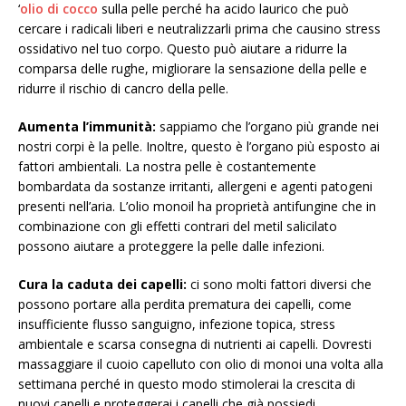
‘
olio di cocco
sulla pelle perché ha acido laurico che può
cercare i radicali liberi e neutralizzarli prima che causino stress
ossidativo nel tuo corpo. Questo può aiutare a ridurre la
comparsa delle rughe, migliorare la sensazione della pelle e
ridurre il rischio di cancro della pelle.
Aumenta l’immunità:
sappiamo che l’organo più grande nei
nostri corpi è la pelle. Inoltre, questo è l’organo più esposto ai
fattori ambientali. La nostra pelle è costantemente
bombardata da sostanze irritanti, allergeni e agenti patogeni
presenti nell’aria. L’olio monoil ha proprietà antifungine che in
combinazione con gli effetti contrari del metil salicilato
possono aiutare a proteggere la pelle dalle infezioni.
Cura la caduta dei capelli:
ci sono molti fattori diversi che
possono portare alla perdita prematura dei capelli, come
insufficiente flusso sanguigno, infezione topica, stress
ambientale e scarsa consegna di nutrienti ai capelli. Dovresti
massaggiare il cuoio capelluto con olio di monoi una volta alla
settimana perché in questo modo stimolerai la crescita di
nuovi capelli e proteggerai i capelli che già possiedi.