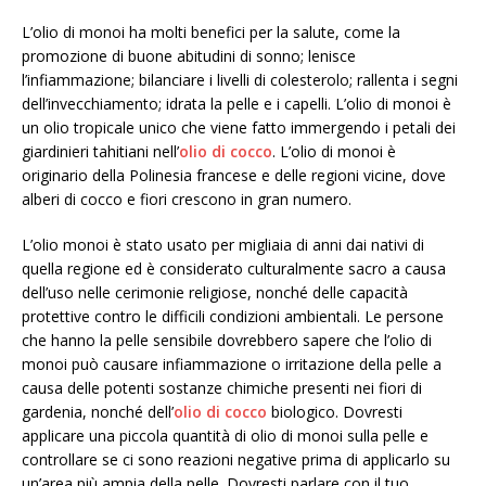
L’olio di monoi ha molti benefici per la salute, come la
promozione di buone abitudini di sonno; lenisce
l’infiammazione; bilanciare i livelli di colesterolo; rallenta i segni
dell’invecchiamento; idrata la pelle e i capelli. L’olio di monoi è
un olio tropicale unico che viene fatto immergendo i petali dei
giardinieri tahitiani nell’
olio di cocco
. L’olio di monoi è
originario della Polinesia francese e delle regioni vicine, dove
alberi di cocco e fiori crescono in gran numero.
L’olio monoi è stato usato per migliaia di anni dai nativi di
quella regione ed è considerato culturalmente sacro a causa
dell’uso nelle cerimonie religiose, nonché delle capacità
protettive contro le difficili condizioni ambientali. Le persone
che hanno la pelle sensibile dovrebbero sapere che l’olio di
monoi può causare infiammazione o irritazione della pelle a
causa delle potenti sostanze chimiche presenti nei fiori di
gardenia, nonché dell’
olio di cocco
biologico. Dovresti
applicare una piccola quantità di olio di monoi sulla pelle e
controllare se ci sono reazioni negative prima di applicarlo su
un’area più ampia della pelle. Dovresti parlare con il tuo