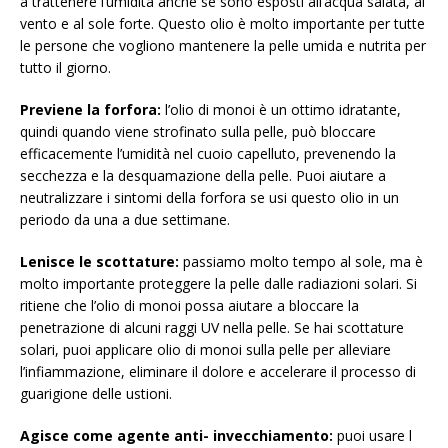
a trattenere l’umidità anche se sono esposti all’acqua salata, al
vento e al sole forte. Questo olio è molto importante per tutte
le persone che vogliono mantenere la pelle umida e nutrita per
tutto il giorno.
Previene la forfora:
l’olio di monoi è un ottimo idratante,
quindi quando viene strofinato sulla pelle, può bloccare
efficacemente l’umidità nel cuoio capelluto, prevenendo la
secchezza e la desquamazione della pelle. Puoi aiutare a
neutralizzare i sintomi della forfora se usi questo olio in un
periodo da una a due settimane.
Lenisce le scottature:
passiamo molto tempo al sole, ma è
molto importante proteggere la pelle dalle radiazioni solari. Si
ritiene che l’olio di monoi possa aiutare a bloccare la
penetrazione di alcuni raggi UV nella pelle. Se hai scottature
solari, puoi applicare olio di monoi sulla pelle per alleviare
l’infiammazione, eliminare il dolore e accelerare il processo di
guarigione delle ustioni.
Agisce come
agente
anti-
invecchiamento:
puoi usare l