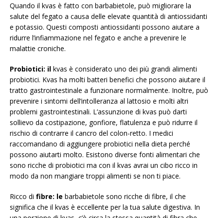
Quando il kvas è fatto con barbabietole, può migliorare la
salute del fegato a causa delle elevate quantità di antiossidanti
e potassio. Questi composti antiossidanti possono aiutare a
ridurre l’infiammazione nel fegato e anche a prevenire le
malattie croniche.
Probiotici: il
kvas è considerato uno dei più grandi alimenti
probiotici. Kvas ha molti batteri benefici che possono aiutare il
tratto gastrointestinale a funzionare normalmente. Inoltre, può
prevenire i sintomi dell’intolleranza al lattosio e molti altri
problemi gastrointestinali. L’assunzione di kvas può darti
sollievo da costipazione, gonfiore, flatulenza e può ridurre il
rischio di contrarre il cancro del colon-retto. I medici
raccomandano di aggiungere probiotici nella dieta perché
possono aiutarti molto. Esistono diverse fonti alimentari che
sono ricche di probiotici ma con il kvas avrai un cibo ricco in
modo da non mangiare troppi alimenti se non ti piace.
Ricco di
fibre: le
barbabietole sono ricche di fibre, il che
significa che il kvas è eccellente per la tua salute digestiva. In
una porzione di kvas, c’è circa la stessa quantità di fibra che