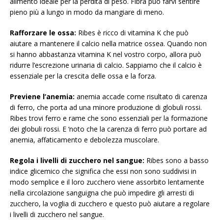
alimento ideale per la perdita di peso. Fibra può farvi sentire
pieno più a lungo in modo da mangiare di meno.
Rafforzare le ossa:
Ribes è ricco di vitamina K che può
aiutare a mantenere il calcio nella matrice ossea. Quando non
si hanno abbastanza vitamina K nel vostro corpo, allora può
ridurre l’escrezione urinaria di calcio. Sappiamo che il calcio è
essenziale per la crescita delle ossa e la forza.
Previene l’anemia:
anemia accade come risultato di carenza
di ferro, che porta ad una minore produzione di globuli rossi.
Ribes trovi ferro e rame che sono essenziali per la formazione
dei globuli rossi. E ‘noto che la carenza di ferro può portare ad
anemia, affaticamento e debolezza muscolare.
Regola i livelli di zucchero nel sangue:
Ribes sono a basso
indice glicemico che significa che essi non sono suddivisi in
modo semplice e il loro zucchero viene assorbito lentamente
nella circolazione sanguigna che può impedire gli arresti di
zucchero, la voglia di zucchero e questo può aiutare a regolare
i livelli di zucchero nel sangue.