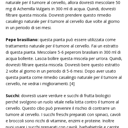
naturale per il tumore al cervello, allora dovresti mescolare 50
mg di Achemilla Vulgaris in 300 ml di acqua. Quindi, dovresti
filtrare questa miscela. Dovresti prendere questo rimedio
casalingo naturale per il tumore al cervello due volte al giorno
in un periodo di sei mesi.
Pepe brasiliano:
questa pianta può essere utilizzata come
trattamento naturale per il tumore al cervello. Fai un estratto
di questa pianta. Mescolare 5-6 peperoni brasiliani in 300 ml di
acqua bollente. Lascia bollire questa miscela per un’ora. Quindi,
dovresti filtrare questa miscela. Dovresti bere questo estratto
2 volte al giorno in un periodo di 5-6 mesi. Dopo aver usato
questa pianta come rimedio casalingo naturale per il tumore al
cervello, ne vedrai i miglioramenti. [4]
Succhi:
dovresti usare verdure e succhi di frutta biologici
perché svolgono un ruolo vitale nella lotta contro il tumore al
cervello. Questo cibo può prevenire il rischio di contrarre un
tumore al cervello. I succhi freschi preparati con spinaci, cavoli
e broccoli sono ricchi di vitamine, enzimi e proteine. Inoltre
puoi usare i succhi preparati con cavoli, barbabietole e carote