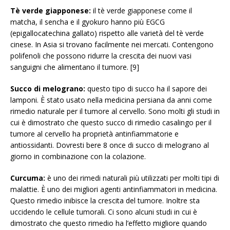
Tè verde giapponese:
il tè verde giapponese come il
matcha, il sencha e il gyokuro hanno più EGCG
(epigallocatechina gallato) rispetto alle varietà del tè verde
cinese. In Asia si trovano facilmente nei mercati. Contengono
polifenoli che possono ridurre la crescita dei nuovi vasi
sanguigni che alimentano il tumore. [9]
Succo di melograno:
questo tipo di succo ha il sapore dei
lamponi. È stato usato nella medicina persiana da anni come
rimedio naturale per il tumore al cervello. Sono molti gli studi in
cui è dimostrato che questo succo di rimedio casalingo per il
tumore al cervello ha proprietà antinfiammatorie e
antiossidanti. Dovresti bere 8 once di succo di melograno al
giorno in combinazione con la colazione.
Curcuma:
è uno dei rimedi naturali più utilizzati per molti tipi di
malattie. È uno dei migliori agenti antinfiammatori in medicina.
Questo rimedio inibisce la crescita del tumore. Inoltre sta
uccidendo le cellule tumorali. Ci sono alcuni studi in cui è
dimostrato che questo rimedio ha l’effetto migliore quando