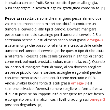
in insalata con altri frutti. Se hai condito il pesce alla griglia,
puoi cospargere la scorza di agrumi grattugiata come salsa. [1]
Pesce grasso:
Le persone che mangiano pesce almeno due
volte a settimana hanno minori possibilità di contrarre un
tumore al cervello di altri tipi di cancro. Dovresti mangiare
pesce come rimedio casalingo per il tumore al cervello 2-3 a
settimana perché questi alimenti hanno acidi grassi
omega-3
a catena lunga che possono rallentare la crescita delle cellule
tumorali nel tumore al cervello (anche questo tipo di cibo aiuta
a rallentare il crescita delle cellule tumorali in altri tipi di cancro
come reni, polmoni, prostata, colon, mammella, ecc.). Quando
hai deciso di mangiare frutti di mare, allora dovresti scegliere
un pesce piccolo (come sardine, acciughe e sgombri) perché
contiene meno tossine ambientali come mercurio e PCB.
Anche un’altra buona fonte di acidi grassi
omega-3
è il
salmone selvatico. Dovresti sempre scegliere la forma fresca
di questi pesci se hai l’opportunità di scegliere tra pesce fresco
e congelato perché in alcuni casi i livelli di acidi grassi
omega-3
possono degradarsi. [8]