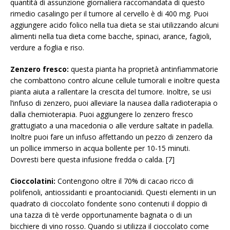
quantità di assunzione giornaliera raccomandata di questo
rimedio casalingo per il tumore al cervello è di 400 mg. Puoi
aggiungere acido folico nella tua dieta se stai utilizzando alcuni
alimenti nella tua dieta come bacche, spinaci, arance, fagioli,
verdure a foglia e riso.
Zenzero fresco:
questa pianta ha proprietà antinfiammatorie
che combattono contro alcune cellule tumorali e inoltre questa
pianta aiuta a rallentare la crescita del tumore. Inoltre, se usi
l’infuso di zenzero, puoi alleviare la nausea dalla radioterapia o
dalla chemioterapia. Puoi aggiungere lo zenzero fresco
grattugiato a una macedonia o alle verdure saltate in padella.
Inoltre puoi fare un infuso affettando un pezzo di zenzero da
un pollice immerso in acqua bollente per 10-15 minuti.
Dovresti bere questa infusione fredda o calda. [7]
Cioccolatini:
Contengono oltre il 70% di cacao ricco di
polifenoli, antiossidanti e proantocianidi. Questi elementi in un
quadrato di cioccolato fondente sono contenuti il ​​doppio di
una tazza di tè verde opportunamente bagnata o di un
bicchiere di vino rosso. Quando si utilizza il cioccolato come