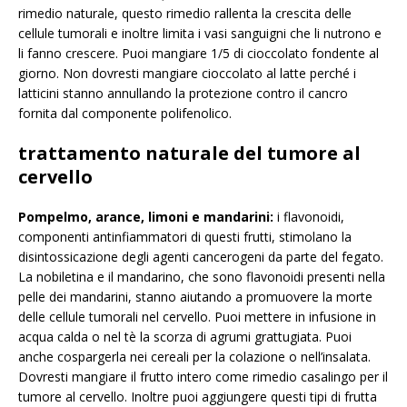
rimedio naturale, questo rimedio rallenta la crescita delle
cellule tumorali e inoltre limita i vasi sanguigni che li nutrono e
li fanno crescere. Puoi mangiare 1/5 di cioccolato fondente al
giorno. Non dovresti mangiare cioccolato al latte perché i
latticini stanno annullando la protezione contro il cancro
fornita dal componente polifenolico.
trattamento naturale del tumore al
cervello
Pompelmo, arance, limoni e mandarini:
i flavonoidi,
componenti antinfiammatori di questi frutti, stimolano la
disintossicazione degli agenti cancerogeni da parte del fegato.
La nobiletina e il mandarino, che sono flavonoidi presenti nella
pelle dei mandarini, stanno aiutando a promuovere la morte
delle cellule tumorali nel cervello. Puoi mettere in infusione in
acqua calda o nel tè la scorza di agrumi grattugiata. Puoi
anche cospargerla nei cereali per la colazione o nell’insalata.
Dovresti mangiare il frutto intero come rimedio casalingo per il
tumore al cervello. Inoltre puoi aggiungere questi tipi di frutta