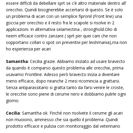
essere difficili da debellare sprt se c’è altro materiale dentro all’
orecchio. Quindi bisognerebbe accertarsi di questo. Se è solo
un problema di acari con un semplice fipronil (Front line) una
goccia per orecchio e il resto fra le scapole si risolve in 2
applicazioni. In alternativa selamectina , stronghold.Olio di
neem efficace contro zanzare ( sprt per quei cani che non
sopportano collari o spot on preventivi per leishmania),ma non
ho esperienza per acari
Samantha
: Cecilia grazie. Abbiamo iniziato ad usare bravecto
da quando è comparso questo problema alle orecchie, prima
usavamo Frontline. Adesso però bravecto inizia a diventare
meno efficace, dopo neanche 2 mesi ricomincia a grattarsi.
Senza antiparassitario si gratta tanto da farsi venire le croste,
le orecchie sono piene di cerume nero e dobbiamo pulirle ogni
giorno.
Cecilia
: Samantha ok. Finché non risolvete il cerume gli acari
non muoiono, ammesso che sia quello il problema .Quindi
prodotto efficace e pulizia con monitoraggio dal veterinario