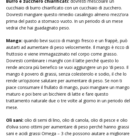
Burro e zucchero chiarificati:
dovresti mescolare un
cucchiaio di burro chiarificato con un cucchiaio di zucchero.
Dovresti mangiare questo rimedio casalingo almeno mezz’ora
prima del pasto a stomaco vuoto. In un periodo di un mese
vedrai che hai guadagnato peso.
Mango:
quando bevi succo di mango fresco e un frappè, può
aiutarti ad aumentare di peso velocemente. Il mango è ricco di
fruttosio e viene immagazzinato nel corpo come grasso.
Dovresti combinare i manghi con il latte perché questo lo
rende ancora più benefico se vuoi aggiungere un po ‘di peso. Il
mango è povero di grassi, senza colesterolo e sodio, il che lo
rende un’opzione salutare per aumentare di peso. Se non ti
piace consumare il frullato di mango, puoi mangiare un mango
maturo e poi bere un bicchiere di latte e fare questo
trattamento naturale due o tre volte al giorno in un periodo del
mese.
Oli sani:
olio di semi di lino, olio di canola, olio di pesce e olio
d’oliva sono ottimi per aumentare di peso perché hanno grassi
sani e acidi grassi Omega – 3 che possono aiutare a migliorare