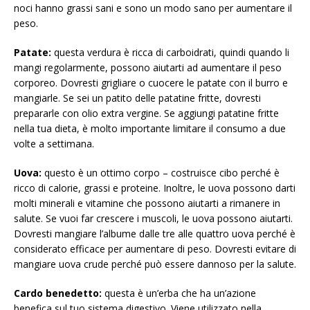
noci hanno grassi sani e sono un modo sano per aumentare il
peso.
Patate:
questa verdura è ricca di carboidrati, quindi quando li
mangi regolarmente, possono aiutarti ad aumentare il peso
corporeo. Dovresti grigliare o cuocere le patate con il burro e
mangiarle. Se sei un patito delle patatine fritte, dovresti
prepararle con olio extra vergine. Se aggiungi patatine fritte
nella tua dieta, è molto importante limitare il consumo a due
volte a settimana.
Uova:
questo è un ottimo corpo – costruisce cibo perché è
ricco di calorie, grassi e proteine. Inoltre, le uova possono darti
molti minerali e vitamine che possono aiutarti a rimanere in
salute. Se vuoi far crescere i muscoli, le uova possono aiutarti.
Dovresti mangiare l’albume dalle tre alle quattro uova perché è
considerato efficace per aumentare di peso. Dovresti evitare di
mangiare uova crude perché può essere dannoso per la salute.
Cardo benedetto:
questa è un’erba che ha un’azione
benefica sul tuo sistema digestivo. Viene utilizzato nella