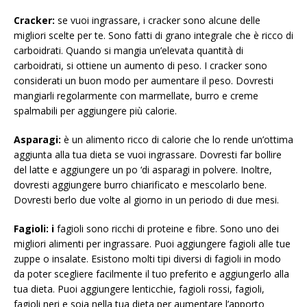
Cracker:
se vuoi ingrassare, i cracker sono alcune delle
migliori scelte per te. Sono fatti di grano integrale che è ricco di
carboidrati. Quando si mangia un’elevata quantità di
carboidrati, si ottiene un aumento di peso. I cracker sono
considerati un buon modo per aumentare il peso. Dovresti
mangiarli regolarmente con marmellate, burro e creme
spalmabili per aggiungere più calorie.
Asparagi:
è un alimento ricco di calorie che lo rende un’ottima
aggiunta alla tua dieta se vuoi ingrassare. Dovresti far bollire
del latte e aggiungere un po ‘di asparagi in polvere. Inoltre,
dovresti aggiungere burro chiarificato e mescolarlo bene.
Dovresti berlo due volte al giorno in un periodo di due mesi.
Fagioli: i
fagioli sono ricchi di proteine ​​e fibre. Sono uno dei
migliori alimenti per ingrassare. Puoi aggiungere fagioli alle tue
zuppe o insalate. Esistono molti tipi diversi di fagioli in modo
da poter scegliere facilmente il tuo preferito e aggiungerlo alla
tua dieta. Puoi aggiungere lenticchie, fagioli rossi, fagioli,
fagioli neri e soia nella tua dieta per aumentare l’apporto