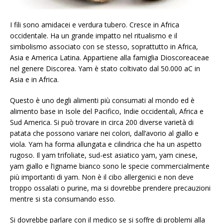
I fili sono amidacei e verdura tubero. Cresce in Africa
occidentale. Ha un grande impatto nel ritualismo e il
simbolismo associato con se stesso, soprattutto in Africa,
Asia e America Latina. Appartiene alla famiglia Dioscoreaceae
nel genere Discorea. Yam è stato coltivato dal 50.000 aC in
Asia e in Africa.
Questo è uno degli alimenti più consumati al mondo ed è
alimento base in Isole del Pacifico, Indie occidentali, Africa e
Sud America. Si può trovare in circa 200 diverse varietà di
patata che possono variare nei colori, dall’avorio al giallo e
viola. Yam ha forma allungata e cilindrica che ha un aspetto
rugoso. Il yam trifoliate, sud-est asiatico yam, yam cinese,
yam giallo e l’igname bianco sono le specie commercialmente
più importanti di yam. Non è il cibo allergenici e non deve
troppo ossalati o purine, ma si dovrebbe prendere precauzioni
mentre si sta consumando esso.
Si dovrebbe parlare con il medico se si soffre di problemi alla