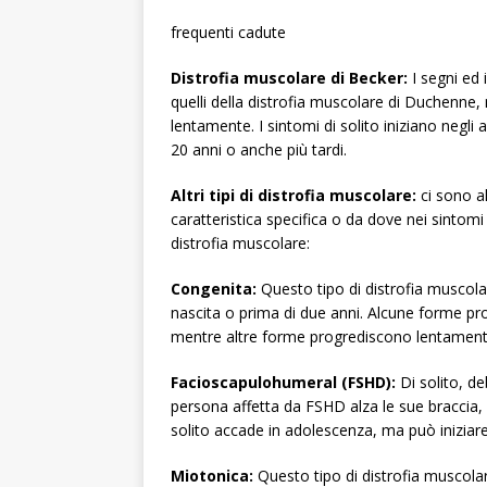
frequenti cadute
Distrofia muscolare di Becker:
I segni ed 
quelli della distrofia muscolare di Duchenne
lentamente. I sintomi di solito iniziano negl
20 anni o anche più tardi.
Altri tipi di distrofia muscolare:
ci sono al
caratteristica specifica o da dove nei sintomi d
distrofia muscolare:
Congenita:
Questo tipo di distrofia muscolar
nascita o prima di due anni. Alcune forme 
mentre altre forme progrediscono lentamente 
Facioscapulohumeral (FSHD):
Di solito, d
persona affetta da FSHD alza le sue braccia,
solito accade in adolescenza, ma può iniziare n
Miotonica:
Questo tipo di distrofia muscola