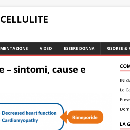
CELLULITE
IMENTAZIONE
VIDEO
ESSERE DONNA
RISORSE & 
e – sintomi, cause e
COM
INIZ
Le Ca
Preve
Doma
LA 