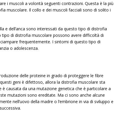
ssare i muscoli a volontà seguenti contrazioni. Questa è la più
a muscolare. Il collo e dei muscoli facciali sono di solito i
lla e dell’anca sono interessati da questo tipo di distrofia
ipo di distrofia muscolare possono avere difficoltà di
inciampare frequentemente. I sintomi di questo tipo di
nfanzia o adolescenza.
oduzione delle proteine ​​in grado di proteggere le fibre
uesti geni è difettoso, allora la distrofia muscolare sta
e è causata da una mutazione genetica che è particolare a
queste mutazioni sono ereditate. Ma ci sono anche alcune
te nell’uovo della madre o l’embrione in via di sviluppo e
successiva.