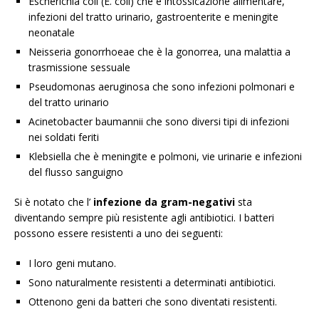
Escherichia coli (E. coli) che è intossicazione alimentare,
infezioni del tratto urinario, gastroenterite e meningite
neonatale
Neisseria gonorrhoeae che è la gonorrea, una malattia a
trasmissione sessuale
Pseudomonas aeruginosa che sono infezioni polmonari e
del tratto urinario
Acinetobacter baumannii che sono diversi tipi di infezioni
nei soldati feriti
Klebsiella che è meningite e polmoni, vie urinarie e infezioni
del flusso sanguigno
Si è notato che l’
infezione da
gram-negativi
sta
diventando sempre più resistente agli antibiotici. I batteri
possono essere resistenti a uno dei seguenti:
I loro geni mutano.
Sono naturalmente resistenti a determinati antibiotici.
Ottenono geni da batteri che sono diventati resistenti.