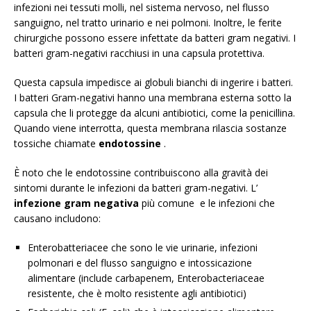
infezioni nei tessuti molli, nel sistema nervoso, nel flusso
sanguigno, nel tratto urinario e nei polmoni. Inoltre, le ferite
chirurgiche possono essere infettate da batteri gram negativi. I
batteri gram-negativi racchiusi in una capsula protettiva.
Questa capsula impedisce ai globuli bianchi di ingerire i batteri.
I batteri Gram-negativi hanno una membrana esterna sotto la
capsula che li protegge da alcuni antibiotici, come la penicillina.
Quando viene interrotta, questa membrana rilascia sostanze
tossiche chiamate
endotossine
.
È noto che le endotossine contribuiscono alla gravità dei
sintomi durante le infezioni da batteri gram-negativi. L’
infezione gram negativa
più comune e le infezioni che
causano includono:
Enterobatteriacee che sono le vie urinarie, infezioni
polmonari e del flusso sanguigno e intossicazione
alimentare (include carbapenem, Enterobacteriaceae
resistente, che è molto resistente agli antibiotici)