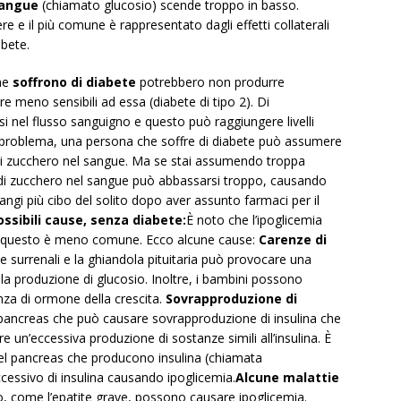
 sangue
(chiamato glucosio) scende troppo in basso.
re e il più comune è rappresentato dagli effetti collaterali
abete.
he
soffrono di diabete
potrebbero non produrre
re meno sensibili ad essa (diabete di tipo 2). Di
i nel flusso sanguigno e questo può raggiungere livelli
 problema, una persona che soffre di diabete può assumere
li di zucchero nel sangue. Ma se stai assumendo troppa
ello di zucchero nel sangue può abbassarsi troppo, causando
ngi più cibo del solito dopo aver assunto farmaci per il
ossibili cause, senza diabete:
È noto che l’ipoglicemia
 e questo è meno comune. Ecco alcune cause:
Carenze di
le surrenali e la ghiandola pituitaria può provocare una
a produzione di glucosio. Inoltre, i bambini possono
za di ormone della crescita.
Sovrapproduzione di
pancreas che può causare sovrapproduzione di insulina che
re un’eccessiva produzione di sostanze simili all’insulina. È
del pancreas che producono insulina (chiamata
cessivo di insulina causando ipoglicemia.
Alcune malattie
o, come l’epatite grave, possono causare ipoglicemia.