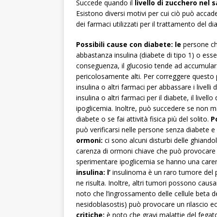
Succede quando il
livello di zucchero nel
Esistono diversi motivi per cui ciò può accade
dei farmaci utilizzati per il trattamento del di
Possibili cause con diabete: le
persone c
abbastanza insulina (diabete di tipo 1) o esse
conseguenza, il glucosio tende ad accumulars
pericolosamente alti. Per correggere questo
insulina o altri farmaci per abbassare i livel
insulina o altri farmaci per il diabete, il liv
ipoglicemia. Inoltre, può succedere se non ma
diabete o se fai attività fisica più del solito.
P
può verificarsi nelle persone senza diabete
ormoni:
ci sono alcuni disturbi delle ghiando
carenza di ormoni chiave che può provocare l
sperimentare ipoglicemia se hanno una caren
insulina: l’
insulinoma è un raro tumore del 
ne risulta. Inoltre, altri tumori possono causa
noto che l’ingrossamento delle cellule beta 
nesidoblasostis) può provocare un rilascio ec
critiche:
è noto che gravi malattie del fegat