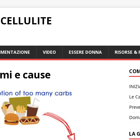
CELLULITE
IMENTAZIONE
VIDEO
ESSERE DONNA
RISORSE & 
omi e cause
COM
INIZ
Le Ca
Preve
Doma
LA 