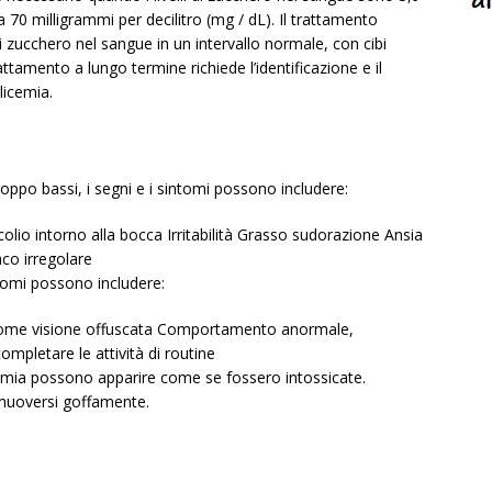
 70 milligrammi per decilitro (mg / dL). Il trattamento
 di zucchero nel sangue in un intervallo normale, con cibi
attamento a lungo termine richiede l’identificazione e il
licemia.
troppo bassi, i segni e i sintomi possono includere:
olio intorno alla bocca Irritabilità Grasso sudorazione Ansia
co irregolare
ntomi possono includere:
i, come visione offuscata Comportamento anormale,
mpletare le attività di routine
emia possono apparire come se fossero intossicate.
 muoversi goffamente.