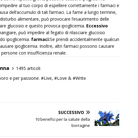
impedire al tuo corpo di espellere correttamente i farmaci e
 causa dell’accumulo di tali farmaci. La fame a lungo termine,
l disturbo alimentare, può provocare l’esaurimento delle
rare glucosio e questo provoca ipoglicemia.
Eccessivo
ngiare, può impedire al fegato di rilasciare glucosio
do ipoglicemia.
farmaci:
Se prendi accidentalmente qualcun
 causare ipoglicemia. Inoltre, altri farmaci possono causare
 persone con insufficienza renale.
anna
1495 articoli
lavoro e per passione. #Live, #Love & #Write
SUCCESSIVO
10 benefici per la salute della
borragine