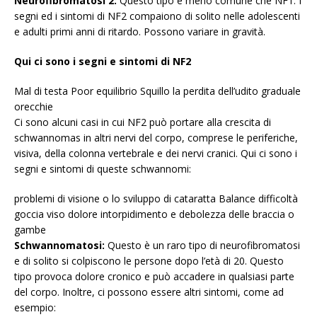
Neurofibromatosi 2:
Questo tipo è meno comune che NF1. I
segni ed i sintomi di NF2 compaiono di solito nelle adolescenti
e adulti primi anni di ritardo. Possono variare in gravità.
Qui ci sono i segni e sintomi di NF2
Mal di testa Poor equilibrio Squillo la perdita dell’udito graduale
orecchie
Ci sono alcuni casi in cui NF2 può portare alla crescita di
schwannomas in altri nervi del corpo, comprese le periferiche,
visiva, della colonna vertebrale e dei nervi cranici. Qui ci sono i
segni e sintomi di queste schwannomi:
problemi di visione o lo sviluppo di cataratta Balance difficoltà
goccia viso dolore intorpidimento e debolezza delle braccia o
gambe
Schwannomatosi:
Questo è un raro tipo di neurofibromatosi
e di solito si colpiscono le persone dopo l’età di 20. Questo
tipo provoca dolore cronico e può accadere in qualsiasi parte
del corpo. Inoltre, ci possono essere altri sintomi, come ad
esempio: