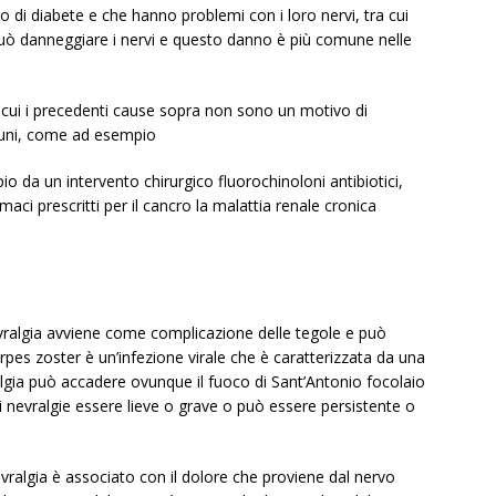
di diabete e che hanno problemi con i loro nervi, tra cui
 può danneggiare i nervi e questo danno è più comune nelle
n cui i precedenti cause sopra non sono un motivo di
muni, come ad esempio
 da un intervento chirurgico fluorochinoloni antibiotici,
rmaci prescritti per il cancro la malattia renale cronica
vralgia avviene come complicazione delle tegole e può
pes zoster è un’infezione virale che è caratterizzata da una
lgia può accadere ovunque il fuoco di Sant’Antonio focolaio
i nevralgie essere lieve o grave o può essere persistente o
vralgia è associato con il dolore che proviene dal nervo