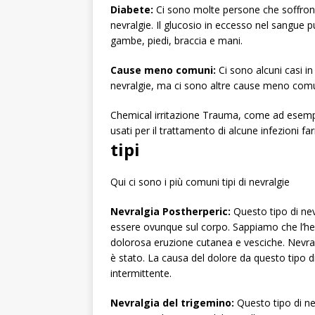
Diabete:
Ci sono molte persone che soffrono 
nevralgie. Il glucosio in eccesso nel sangue
gambe, piedi, braccia e mani.
Cause meno comuni:
Ci sono alcuni casi i
nevralgie, ma ci sono altre cause meno co
Chemical irritazione Trauma, come ad esempio
usati per il trattamento di alcune infezioni fa
tipi
Qui ci sono i più comuni tipi di nevralgie
Nevralgia Postherperic:
Questo tipo di ne
essere ovunque sul corpo. Sappiamo che l’her
dolorosa eruzione cutanea e vesciche. Nevra
è stato. La causa del dolore da questo tipo d
intermittente.
Nevralgia del trigemino:
Questo tipo di ne