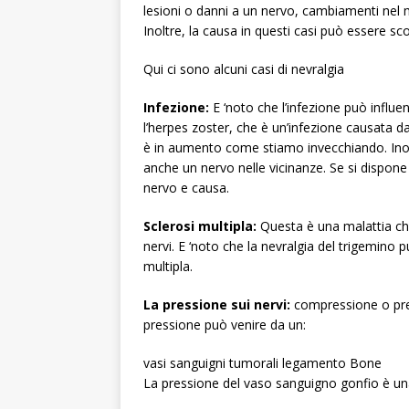
lesioni o danni a un nervo, cambiamenti nel m
Inoltre, la causa in questi casi può essere sc
Qui ci sono alcuni casi di nevralgia
Infezione:
E ‘noto che l’infezione può influen
l’herpes zoster, che è un’infezione causata dal
è in aumento come stiamo invecchiando. Inoltr
anche un nervo nelle vicinanze. Se si dispone 
nervo e causa.
Sclerosi multipla:
Questa è una malattia che
nervi. E ‘noto che la nevralgia del trigemino
multipla.
La pressione sui nervi:
compressione o pres
pressione può venire da un:
vasi sanguigni tumorali legamento Bone
La pressione del vaso sanguigno gonfio è una