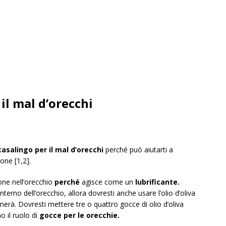
il mal d’orecchi
asalingo per il mal d’orecchi
perché può aiutarti a
one [1,2].
ione nell’orecchio
perché
agisce come un
lubrificante.
’interno dell’orecchio, allora dovresti anche usare l’olio d’oliva
erà. Dovresti mettere tre o quattro gocce di olio d’oliva
o il ruolo di
gocce per le orecchie.