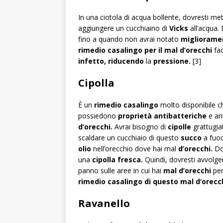
In una ciotola di acqua bollente, dovresti me
aggiungere un cucchiaino di
Vicks
all’acqua. 
fino a quando non avrai notato
migliorame
rimedio casalingo per il mal d’orecchi
fac
infetto, riducendo
la
pressione.
[3]
Cipolla
È un
rimedio casalingo
molto disponibile c
possiedono
proprietà
antibatteriche
e ant
d’orecchi.
Avrai bisogno di
cipolle
grattugia
scaldare un cucchiaio di questo
succo
a fuoc
olio
nell’orecchio dove hai mal
d’orecchi.
Do
una
cipolla fresca.
Quindi, dovresti avvolge
panno sulle aree in cui hai
mal d’orecchi
per
rimedio casalingo di questo mal d’orecc
Ravanello