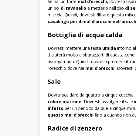
Se hai un forte
mal d’orecchi,
dovresti usar
un po’
di ravanello
e metterlo nell’olio
di s
miscela. Quindi, dovresti filtrare questa mis
casalingo per il mal d’orecchi
nell’orecch
Bottiglia di acqua calda
Dovresti mettere una testa
umida
intorno al
ti aiuterà molto a sbarazzarti di questa cond
asciugamano. Quindi, dovresti premere
il r
l’orecchio dove hai
mal d’orecchi.
Dovresti 
Sale
Dovrai scaldare da quattro a cinque cucchiai
colore marrone.
Dovresti avvolgere il sale 
infetto
per un periodo da due a cinque minut
questo mal d’orecchi
fino a quando non av
Radice di zenzero