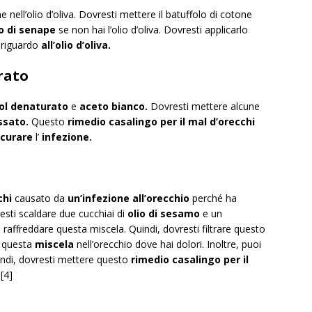
 nell’olio d’oliva. Dovresti mettere il batuffolo di cotone
io di senape
se non hai l’olio d’oliva. Dovresti applicarlo
 riguardo
all’olio d’oliva.
rato
ol denaturato
e
aceto bianco.
Dovresti mettere alcune
ssato.
Questo
rimedio casalingo per il mal d’orecchi
curare
l’
infezione.
chi
causato da
un’infezione all’orecchio
perché ha
sti scaldare due cucchiai di
olio di sesamo
e un
 raffreddare questa miscela. Quindi, dovresti filtrare questo
questa
miscela
nell’orecchio dove hai dolori. Inoltre, puoi
indi, dovresti mettere questo
rimedio casalingo per il
[4]