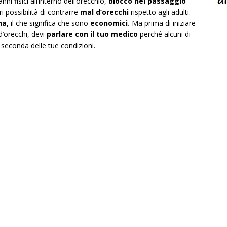
anni fisici all’interno dell’orecchio,
blocco nel passaggio
i possibilità di contrarre
mal d’orecchi
rispetto agli adulti.
na,
il che significa che sono
economici.
Ma prima di iniziare
 d’orecchi, devi
parlare con il tuo medico
perché alcuni di
 seconda delle tue condizioni.