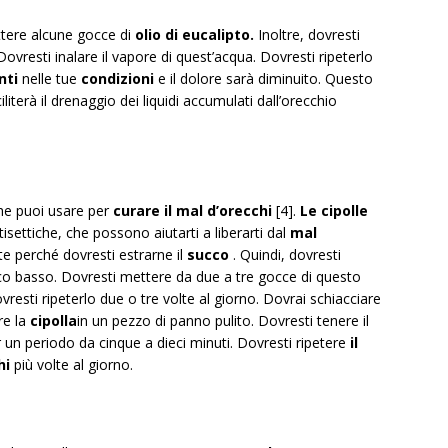
ttere alcune gocce di
olio di eucalipto.
Inoltre, dovresti
Dovresti inalare il vapore di quest’acqua. Dovresti ripeterlo
nti
nelle tue
condizioni
e il dolore sarà diminuito. Questo
iliterà il drenaggio dei liquidi accumulati dall’orecchio
he puoi usare per
curare il mal d’orecchi
[4].
Le cipolle
isettiche, che possono aiutarti a liberarti dal
mal
te perché dovresti estrarne il
succo
. Quindi, dovresti
o basso. Dovresti mettere da due a tre gocce di questo
vresti ripeterlo due o tre volte al giorno. Dovrai schiacciare
re la
cipolla
in un pezzo di panno pulito. Dovresti tenere il
 un periodo da cinque a dieci minuti. Dovresti ripetere
il
hi
più volte al giorno.