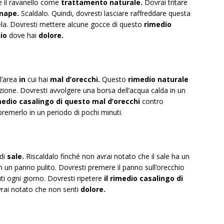
e il ravanello come
trattamento naturale.
Dovrai tritare
enape.
Scaldalo. Quindi, dovresti lasciare raffreddare questa
cela. Dovresti mettere alcune gocce di questo
rimedio
io
dove hai
dolore.
l’area
in
cui hai
mal d’orecchi.
Questo
rimedio naturale
izione. Dovresti avvolgere una borsa dell’acqua calda in un
imedio casalingo di questo mal d’orecchi
contro
premerlo in un periodo di pochi minuti.
 di
sale.
Riscaldalo finché non avrai notato che il sale ha un
in un panno pulito. Dovresti premere il panno sull’orecchio
i ogni giorno. Dovresti ripetere
il rimedio casalingo di
rai notato che non senti
dolore.