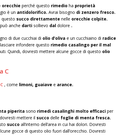
e orecchie
perché questo
rimedio
ha
proprietà
ggio è un
antidolorifico.
Avrai bisogno
di zenzero fresco.
e
questo
succo direttamente
nelle
orecchie colpite.
può anche
darti
sollievo
dal
dolore
.
ogno di due cucchiai di
olio d’oliva
e un cucchiaino di
radice
 lasciare infondere questo
rimedio casalingo per il mal
nuti. Quindi, dovresti mettere alcune gocce di questo
olio
a C
 C
, come
limoni, guaiave
e
arance.
nta piperita
sono
rimedi casalinghi molto efficaci
per
dovresti mettere il
succo
delle
foglie di menta fresca.
esto
succo
all’interno dell’area in cui hai dolori. Dovresti
lcune gocce di questo olio fuori dall’orecchio. Dovresti