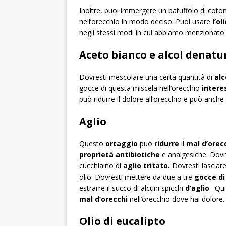
Inoltre, puoi immergere un batuffolo di cotone
nell’orecchio in modo deciso. Puoi usare
l’ol
negli stessi modi in cui abbiamo menzionato
Aceto bianco e alcol denatu
Dovresti mescolare una certa quantità di
alc
gocce di questa miscela nell’orecchio
intere
può ridurre il dolore all’orecchio e può anche
Aglio
Questo
ortaggio
può
ridurre
il
mal d’orec
proprietà
antibiotiche
e analgesiche. Dovre
cucchiaino di
aglio tritato.
Dovresti lasciare
olio. Dovresti mettere da due a tre
gocce
di
estrarre il succo di alcuni spicchi
d’aglio
. Qu
mal d’orecchi
nell’orecchio dove hai dolore. 
Olio di eucalipto