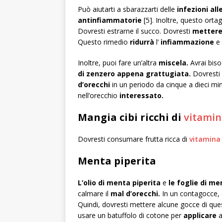
Può aiutarti a sbarazzarti delle
infezioni all
antinfiammatorie
[5]. Inoltre, questo orta
Dovresti estrarne il succo. Dovresti
metter
Questo rimedio
ridurrà
l’
infiammazione
e 
Inoltre, puoi fare un’altra
miscela.
Avrai bis
di zenzero appena grattugiata.
Dovresti
d’orecchi
in un periodo da cinque a dieci mi
nell’orecchio
interessato.
Mangia cibi ricchi di
vitamin
Dovresti consumare frutta ricca di
vitamina
Menta piperita
L’olio di menta piperita
e
le foglie di me
calmare il
mal d’orecchi.
In un contagocce, 
Quindi, dovresti mettere alcune gocce di qu
usare un batuffolo di cotone per
applicare
a