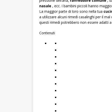
pressione dell’aria,
raffreddore comune
, d
nasale
, ecc. I bambini piccoli hanno maggior
La maggior parte di loro sono nella tua
cuci
a utilizzare alcuni rimedi casalinghi per il mal
questi rimedi potrebbero non essere adatti a
Contenuti