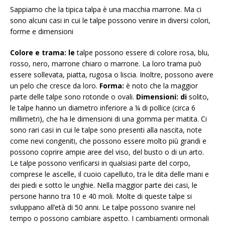
Sappiamo che la tipica talpa è una macchia marrone. Ma ci
sono alcuni casi in cui le talpe possono venire in diversi colori,
forme e dimensioni
Colore e trama: le
talpe possono essere di colore rosa, blu,
rosso, nero, marrone chiaro o marrone. La loro trama può
essere sollevata, piatta, rugosa o liscia. Inoltre, possono avere
un pelo che cresce da loro.
Forma:
è noto che la maggior
parte delle talpe sono rotonde o ovali.
Dimensioni: di
solito,
le talpe hanno un diametro inferiore a ¼ di pollice (circa 6
millimetri), che ha le dimensioni di una gomma per matita. Ci
sono rari casi in cui le talpe sono presenti alla nascita, note
come nevi congeniti, che possono essere molto più grandi e
possono coprire ampie aree del viso, del busto o di un arto.
Le talpe possono verificarsi in qualsiasi parte del corpo,
comprese le ascelle, il cuoio capelluto, tra le dita delle mani e
dei piedi e sotto le unghie. Nella maggior parte dei casi, le
persone hanno tra 10 e 40 moli. Molte di queste talpe si
sviluppano all’età di 50 anni. Le talpe possono svanire nel
tempo o possono cambiare aspetto. I cambiamenti ormonali