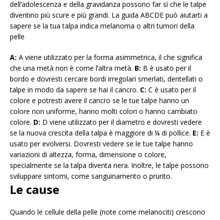
dell’adolescenza e della gravidanza possono far sì che le talpe
diventino più scure e più grandi. La guida ABCDE può aiutarti a
sapere se la tua talpa indica melanoma o altri tumori della
pelle
A:
A viene utilizzato per la forma asimmetrica, il che significa
che una metà non è come l’altra metà.
B:
B è usato per il
bordo e dovresti cercare bordi irregolari smerlati, dentellati o
talpe in modo da sapere se hai il cancro.
C:
C è usato per il
colore e potresti avere il cancro se le tue talpe hanno un
colore non uniforme, hanno molti colori o hanno cambiato
colore.
D:
D viene utilizzato per il diametro e dovresti vedere
se la nuova crescita della talpa è maggiore di ¼ di pollice.
E:
E è
usato per evolversi. Dovresti vedere se le tue talpe hanno
variazioni di altezza, forma, dimensione o colore,
specialmente se la talpa diventa nera. Inoltre, le talpe possono
sviluppare sintomi, come sanguinamento o prurito.
Le cause
Quando le cellule della pelle (note come melanociti) crescono