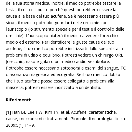
della tua storia medica. Inoltre, il medico potrebbe testare la
testa, il collo e il busto perché questi potrebbero essere la
causa alla base del tuo acufene. Se è necessario essere più
sicuri, il medico potrebbe guardarti nelle orecchie con
l’auriscopio (lo strumento speciale per il test e il controllo delle
orecchie). L’auriscopio aiuterà il medico a vedere l’orecchio
medio ed esterno. Per identificare le giuste cause del tuo
acufene, il tuo medico potrebbe indirizzarti dallo specialista in
problemi di udito e equilibrio. Potresti vedere un chirurgo ORL
(orecchio, naso e gola) o un medico audio-vestibolare.
Potrebbe essere necessario sottoporsi a esami del sangue, TC
o risonanza magnetica ed ecografia. Se il tuo medico dubita
che il tuo acufene possa essere collegato a problemi alla
mascella, potresti essere indirizzato a un dentista.
Riferimenti:
[1] Han BI, Lee HW, Kim TY, et al. Acufene: caratteristiche,
cause, meccanismi e trattamenti. Giornale di neurologia clinica.
2009;5(1):11–9.