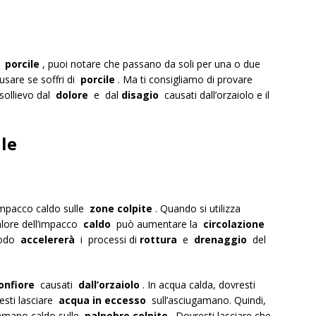
di
porcile
, puoi notare che passano da soli per una o due
sare se soffri di
porcile
. Ma ti consigliamo di provare
sollievo dal
dolore
e dal
disagio
causati dall’orzaiolo e il
ile
mpacco caldo sulle
zone colpite
. Quando si utilizza
calore dell’impacco
caldo
può aumentare la
circolazione
etodo
accelererà
i processi di
rottura
e
drenaggio
del
onfiore
causati
dall’orzaiolo
. In acqua calda, dovresti
sti lasciare
acqua in eccesso
sull’asciugamano. Quindi,
gamano caldo sulle
palpebre colpite
. Dovresti lasciare che