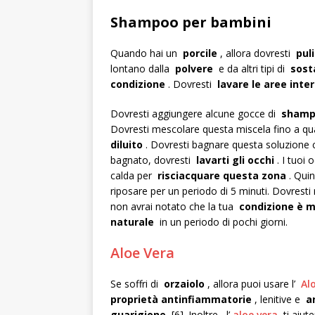
Shampoo per bambini
Quando hai un
porcile
, allora dovresti
pul
lontano dalla
polvere
e da altri tipi di
sost
condizione
. Dovresti
lavare le aree inte
Dovresti aggiungere alcune gocce di
shampo
Dovresti mescolare questa miscela fino a q
diluito
. Dovresti bagnare questa soluzione c
bagnato, dovresti
lavarti gli occhi
. I tuoi
calda per
risciacquare questa zona
. Quin
riposare per un periodo di 5 minuti. Dovresti
non avrai notato che la tua
condizione è m
naturale
in un periodo di pochi giorni.
Aloe Vera
Se soffri di
orzaiolo
, allora puoi usare l’
Al
proprietà antinfiammatorie
, lenitive e
a
guarigione
[6]. Inoltre, l’
aloe vera
ti aiut