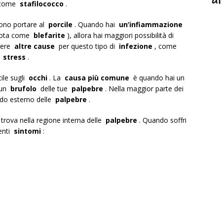
 come
stafilococco
.
no portare al
porcile
. Quando hai
un’infiammazione
nota come
blefarite
), allora hai maggiori possibilità di
ssere
altre cause
per questo tipo di
infezione
, come
e
stress
.
cile sugli
occhi
. La
causa più comune
è quando hai un
 un
brufolo
delle tue
palpebre
. Nella maggior parte dei
ordo esterno delle
palpebre
.
trova nella regione interna delle
palpebre
. Quando soffri
uenti
sintomi
: