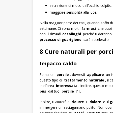
secrezione di muco dall’occhio colpito;
maggiore sensibilità alla luce.
Nella maggior parte dei casi, quando soffri 
settimane. Ci sono molti
farmaci
che puoi u
con
i rimedi casalinghi
perché ti daranno 
processo di guarigione
sarà accelerato.
8 Cure naturali per porc
Impacco caldo
Se hai un
porcile
, dovresti
applicare
un i
questo tipo di
trattamento naturale
, il 
nell’area
interessata
. Inoltre, questo m
pus
dal tuo
porcile
[1].
Inoltre, ti aiuterà a
ridurre
il
dolore
e il
g
immergere un asciugamano pulito. Non dovre
dovresti chiudere gli
occhi
. Metti un asciu