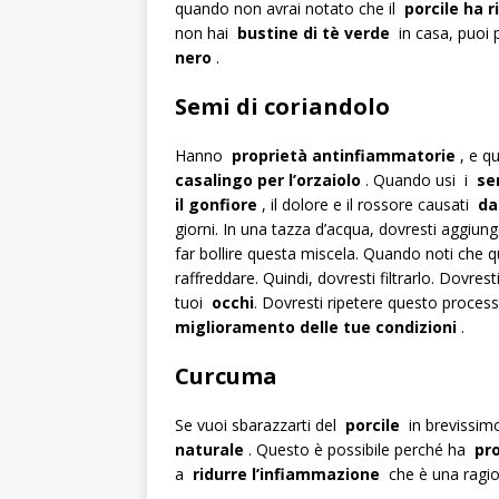
quando non avrai notato che il
porcile ha 
non hai
bustine di tè verde
in casa, puoi
nero
.
Semi di coriandolo
Hanno
proprietà antinfiammatorie
, e q
casalingo per l’orzaiolo
. Quando usi i
se
il gonfiore
, il dolore e il rossore causati
da
giorni. In una tazza d’acqua, dovresti aggiun
far bollire questa miscela. Quando noti che q
raffreddare. Quindi, dovresti filtrarlo. Dovre
tuoi
occhi
. Dovresti ripetere questo processo
miglioramento delle tue condizioni
.
Curcuma
Se vuoi sbarazzarti del
porcile
in brevissim
naturale
. Questo è possibile perché ha
pr
a
ridurre l’infiammazione
che è una ragio