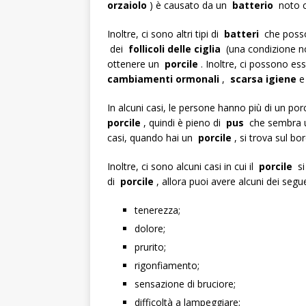
orzaiolo
) è causato da un
batterio
noto
Inoltre, ci sono altri tipi di
batteri
che posso
dei
follicoli delle ciglia
(una condizione 
ottenere un
porcile
. Inoltre, ci possono e
cambiamenti ormonali
,
scarsa igiene
In alcuni casi, le persone hanno più di un por
porcile
, quindi è pieno di
pus
che sembra
casi, quando hai un
porcile
, si trova sul b
Inoltre, ci sono alcuni casi in cui il
porcile
si 
di
porcile
, allora puoi avere alcuni dei seg
tenerezza;
dolore;
prurito;
rigonfiamento;
sensazione di bruciore;
difficoltà a lampeggiare;