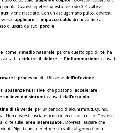
 minuti. Dovresti ripetere questo metodo 3-4 volte al
l
pus
viene rilasciato. Con un asciugamano pulito, dovresti
dovresti
applicare
l’
impacco caldo
di nuovo fino a
o di uscire dal tuo
porcile
.
de
come
rimedio naturale
perché questo tipo di
tè
ha
 aiutarti a
ridurre
il
dolore
e l’
infiammazione
causati
rmare il processo
di diffusione
dell’infezione
.
e
sostanze nutritive
che possono
accelerare
il
 sollievo dai sintomi
causati
dall’orzaiolo
.
tina di tè verde
per un periodo di alcuni minuti. Quindi,
qua. Non dovresti lasciare acqua in eccesso in esso. Dovresti
na
di tè sulle
aree interessate
. Dovresti lasciare che
inuti. Ripeti questo metodo più volte al giorno fino a