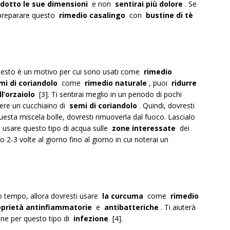
ridotto le sue dimensioni
e non
sentirai più dolore
. Se
 preparare questo
rimedio casalingo
con
bustine di tè
uesto è un motivo per cui sono usati come
rimedio
mi di
coriandolo
come
rimedio naturale
, puoi
ridurre
ll’orzaiolo
[3]. Ti sentirai meglio in un periodo di pochi
gere un cucchiaino di
semi di coriandolo
. Quindi, dovresti
uesta miscela bolle, dovresti rimuoverla dal fuoco. Lascialo
sti usare questo tipo di acqua sulle
zone interessate
dei
 2-3 volte al giorno fino al giorno in cui noterai un
o tempo, allora dovresti usare
la curcuma
come
rimedio
oprietà antinfiammatorie
e
antibatteriche
. Ti aiuterà
ne per questo tipo di
infezione
[4].