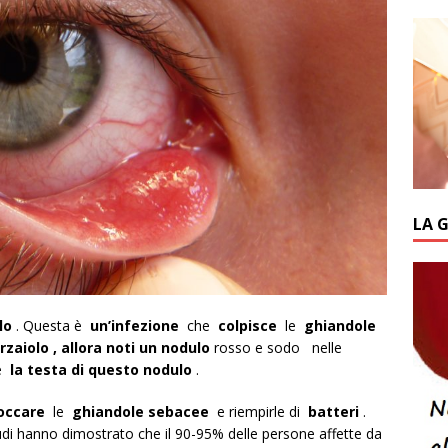
LA 
lo
. Questa è
un’infezione
che
colpisce
le
ghiandole
rzaiolo , allora noti un
nodulo
rosso e sodo nelle
re
la testa di questo nodulo
.
occare
le
ghiandole sebacee
e riempirle di
batteri
.
 studi hanno dimostrato che il 90-95% delle persone affette da