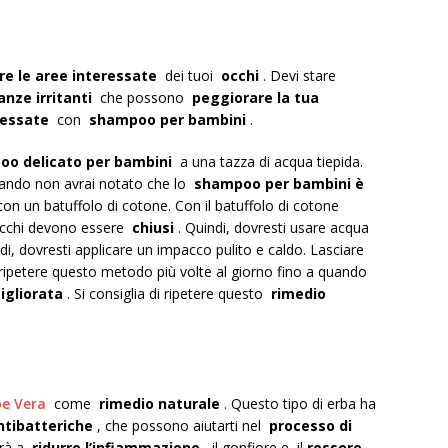
ire le aree interessate
dei tuoi
occhi
. Devi stare
anze irritanti
che possono
peggiorare la tua
ressate
con
shampoo per bambini
.
o delicato per bambini
a una tazza di acqua tiepida.
uando non avrai notato che lo
shampoo per bambini è
on un batuffolo di cotone. Con il batuffolo di cotone
 occhi devono essere
chiusi
. Quindi, dovresti usare acqua
di, dovresti applicare un impacco pulito e caldo. Lasciare
 ripetere questo metodo più volte al giorno fino a quando
igliorata
. Si consiglia di ripetere questo
rimedio
oe Vera
come
rimedio naturale
. Questo tipo di erba ha
ntibatteriche
, che possono aiutarti nel
processo di
erà a
ridurre l’infiammazione
, il gonfiore e il
rossore