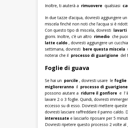
Inoltre, ti aiuterà a
rimuovere
qualsiasi
ca
In due tazze d’acqua, dovresti aggiungere un
miscela finché non noti che l’acqua si è ridot
Con questo tipo di miscela, dovresti
lavarti
giorni. Inoltre, c’è un altro
rimedio
che puoi
latte caldo
, dovresti aggiungere un cucchi
settimana, dovresti
bere questa miscela
u
noterai che il
processo di guarigione
del
Foglie di guava
Se hai un
porcile
, dovresti usare le
foglie
miglioreranno
il
processo di guarigione
possono aiutare a
ridurre il gonfiore
e l’
lavare 2 o 3 foglie. Quindi, dovresti immerge
eccesso su di esso. Dovresti mettere quest
dovresti lasciare raffreddare il panno caldo.
interessate
e lasciarlo riposare per 5 minu
Dovresti ripetere questo processo 2 volte al 