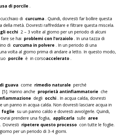
usa di porcile
.
 cucchiaio di
curcuma
. Quindi, dovresti far bollire questa
ta della metà. Dovresti raffreddare e filtrare questa miscela.
 gli occhi
2 – 3 volte al giorno per un periodo di alcuni
 fare se hai
problemi con l’orzaiolo
. In una tazza di
aino di
curcuma in polvere
. In un periodo di una
na volta al giorno prima di andare a letto. In questo modo,
 tuo
porcile
è in corso
accelerato
.
 di guava
come
rimedio naturale
perché
[5]. Hanno anche
proprietà antinfiammatorie
che
infiammazione
degli
occhi
. In acqua calda, dovresti
re un panno in acqua calda. Non dovresti lasciare acqua in
e
foglie
su un panno caldo e dovresti avvolgerle. Quindi,
 Dovrai prendere una foglia,
applicarla
sulle
aree
ti. Dovresti
ripetere questo processo
con tutte le foglie.
giorno per un periodo di 3-4 giorni.