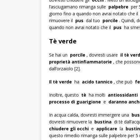
l’asciugamano rimanga sulle
palpebre
per 5
giorno fino a quando non avrai notato che i
rimuovere il
pus
dal tuo
porcile
. Quindi, 
quando non avrai notato che il
pus
ha smess
Tè verde
Se hai un
porcile
, dovresti usare
il tè ver
proprietà antinfiammatorie
, che possono
dall’orzaiolo [2].
Il tè verde
ha
acido tannico
, che può
fe
Inoltre, questo
tè
ha molti
antiossidanti
processo di guarigione
e
daranno anche
In acqua calda, dovresti immergere una
bus
dovresti rimuovere la
bustina
di tè dall’ac
chiudere gli occhi
e
applicare
la
busti
questo rimedio rimanga sulle palpebre per 5 m