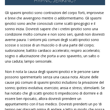
Gli spasmi ipnotici sono contrazioni del corpo forti, improvvise
e brevi che avvengono mentre ci addormentiamo. Gli spasmi
ipnotici sono anche conosciuti come scatti ipnogogici e il
sonno inizia. Dovresti sapere che i cretini ipnotici sono una
condizione molto comune e non sono seri, quindi non dovresti
averne paura. I sintomi più comuni degli scatti ipnotici sono
scosse o scosse di un muscolo o di una parte del corpo;
sudorazione; battito cardiaco accelerato; respiro accelerato;
sogno o allucinazione che porta a uno spavento, un salto o
una caduta; lampo sensoriale.
Non è nota la causa degli spasmi ipnotici e le persone sane
possono sperimentarlo senza una causa nota. Alcune delle
cause più comuni di spasmi ipnotici includono la privazione del
sonno; ipotesi evolutiva; esercizio; ansia e stress; stimolanti. Se
hai notato che gli scatti ipnotici ti impediscono di dormire e di
essere ben riposato, allora dovresti prendere un
appuntamento con il tuo medico. Dovresti prenderti un po ‘di
tempo per rilassarti prima di andare a letto in modo che possa