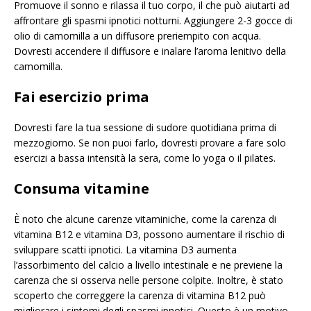
Promuove il sonno e rilassa il tuo corpo, il che può aiutarti ad
affrontare gli spasmi ipnotici notturni. Aggiungere 2-3 gocce di
olio di camomilla a un diffusore preriempito con acqua.
Dovresti accendere il diffusore e inalare l’aroma lenitivo della
camomilla.
Fai esercizio prima
Dovresti fare la tua sessione di sudore quotidiana prima di
mezzogiorno. Se non puoi farlo, dovresti provare a fare solo
esercizi a bassa intensità la sera, come lo yoga o il pilates.
Consuma vitamine
È noto che alcune carenze vitaminiche, come la carenza di
vitamina B12 e vitamina D3, possono aumentare il rischio di
sviluppare scatti ipnotici. La vitamina D3 aumenta
l’assorbimento del calcio a livello intestinale e ne previene la
carenza che si osserva nelle persone colpite. Inoltre, è stato
scoperto che correggere la carenza di vitamina B12 può
migliorare i sintomi degli spasmi ipnotici. Questo è un motivo