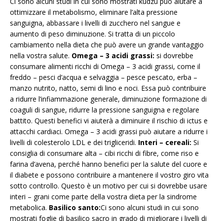
Ci sono alcuni studi in cui sono mostrati kudzu può aiutare a
ottimizzare il metabolismo, eliminare l’alta pressione
sanguigna, abbassare i livelli di zucchero nel sangue e
aumento di peso diminuzione. Si tratta di un piccolo
cambiamento nella dieta che può avere un grande vantaggio
nella vostra salute.
Omega –
3 acidi grassi:
si dovrebbe
consumare alimenti ricchi di Omega – 3 acidi grassi, come il
freddo – pesci d’acqua e selvaggia – pesce pescato, erba –
manzo nutrito, natto, semi di lino e noci. Essa può contribuire
a ridurre l’infiammazione generale, diminuzione formazione di
coaguli di sangue, ridurre la pressione sanguigna e regolare
battito. Questi benefici vi aiuterà a diminuire il rischio di ictus e
attacchi cardiaci. Omega – 3 acidi grassi può aiutare a ridurre i
livelli di colesterolo LDL e dei trigliceridi.
Interi –
cereali:
Si
consiglia di consumare alta – cibi ricchi di fibre, come riso e
farina d’avena, perché hanno benefici per la salute del cuore e
il diabete e possono contribuire a mantenere il vostro giro vita
sotto controllo. Questo è un motivo per cui si dovrebbe usare
interi – grani come parte della vostra dieta per la sindrome
metabolica.
Basilico santo:
Ci sono alcuni studi in cui sono
mostrati foglie di basilico sacro in grado di migliorare i livelli di