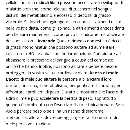
cellule. Inoltre, i radicali liberi possono accelerare lo sviluppo di
malattie croniche, come l’elevata di zucchero nel sangue,
disturbi del metabolismo e eccesso di depositi di grasso
viscerale. Si dovrebbe aggiungere carotenoidi – alimenti ricchi
nella vostra dieta, come gli spinaci, e altri alimenti antiossidanti
perché sarà mantenere il corpo privo di sindrome metabolica e
dei suoi sintomi.
Avocado:
Questo rimedio domestico è ricco
di grassi monoinsaturi che possono aiutare ad aumentare il
colesterolo HDL e abbassare l’infiammazione. Può aiutare ad
abbassare la pressione del sangue a causa del composto
unico che hanno. Inoltre, possono aiutare a perdere peso e
proteggere la vostra salute cardiovascolare.
Aceto di mele:
L’aceto di mele può aiutare le persone a bilanciare il loro
ormoni, l’insulina, il metabolismo, per purificare il corpo o per
affrontare i problemi di peso. E ‘stato dimostrato che l’aceto di
sidro di mele può accelerare la perdita di peso, soprattutto
quando è combinato con l’esercizio fisico e il bicarbonato. Se si
vuole perdere peso o se si ha un rischio di sindrome
metabolica, allora si dovrebbe aggiungere l’aceto di sidro di
mele per la vostra dieta.