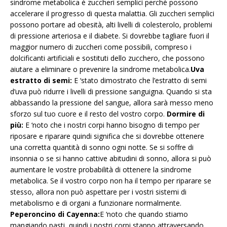
sindrome metabolica è zuccheri semplici perché possono
accelerare il progresso di questa malattia. Gli zuccheri semplici
possono portare ad obesità, alti livelli di colesterolo, problemi
di pressione arteriosa e il diabete. Si dovrebbe tagliare fuori il
maggior numero di zuccheri come possibili, compreso i
dolcificanti artificiali e sostituti dello zucchero, che possono
aiutare a eliminare o prevenire la sindrome metabolica.
Uva
estratto di semi:
E ‘stato dimostrato che l’estratto di semi
d’uva può ridurre i livelli di pressione sanguigna. Quando si sta
abbassando la pressione del sangue, allora sarà messo meno
sforzo sul tuo cuore e il resto del vostro corpo.
Dormire di
più:
E ‘noto che i nostri corpi hanno bisogno di tempo per
riposare e riparare quindi significa che si dovrebbe ottenere
una corretta quantità di sonno ogni notte. Se si soffre di
insonnia o se si hanno cattive abitudini di sonno, allora si può
aumentare le vostre probabilità di ottenere la sindrome
metabolica. Se il vostro corpo non ha il tempo per riparare se
stesso, allora non può aspettare per i vostri sistemi di
metabolismo e di organi a funzionare normalmente.
Peperoncino di Cayenna:
E ‘noto che quando stiamo
mangiando pasti, quindi i nostri corpi stanno attraversando