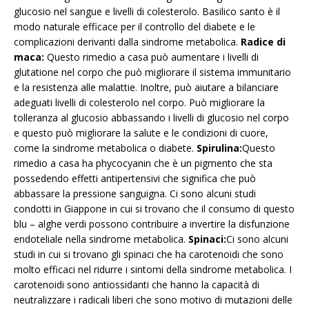
glucosio nel sangue e livelli di colesterolo. Basilico santo è il
modo naturale efficace per il controllo del diabete e le
complicazioni derivanti dalla sindrome metabolica.
Radice di
maca:
Questo rimedio a casa può aumentare i livelli di
glutatione nel corpo che può migliorare il sistema immunitario
e la resistenza alle malattie. Inoltre, può aiutare a bilanciare
adeguati livelli di colesterolo nel corpo. Può migliorare la
tolleranza al glucosio abbassando i livelli di glucosio nel corpo
e questo può migliorare la salute e le condizioni di cuore,
come la sindrome metabolica o diabete.
Spirulina:
Questo
rimedio a casa ha phycocyanin che è un pigmento che sta
possedendo effetti antipertensivi che significa che può
abbassare la pressione sanguigna. Ci sono alcuni studi
condotti in Giappone in cui si trovano che il consumo di questo
blu – alghe verdi possono contribuire a invertire la disfunzione
endoteliale nella sindrome metabolica.
Spinaci:
Ci sono alcuni
studi in cui si trovano gli spinaci che ha carotenoidi che sono
molto efficaci nel ridurre i sintomi della sindrome metabolica. I
carotenoidi sono antiossidanti che hanno la capacità di
neutralizzare i radicali liberi che sono motivo di mutazioni delle