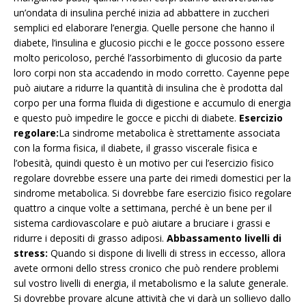
un’ondata di insulina perché inizia ad abbattere in zuccheri
semplici ed elaborare l’energia. Quelle persone che hanno il
diabete, l’insulina e glucosio picchi e le gocce possono essere
molto pericoloso, perché l’assorbimento di glucosio da parte
loro corpi non sta accadendo in modo corretto. Cayenne pepe
può aiutare a ridurre la quantità di insulina che è prodotta dal
corpo per una forma fluida di digestione e accumulo di energia
e questo può impedire le gocce e picchi di diabete.
Esercizio
regolare:
La sindrome metabolica è strettamente associata
con la forma fisica, il diabete, il grasso viscerale fisica e
l’obesità, quindi questo è un motivo per cui l’esercizio fisico
regolare dovrebbe essere una parte dei rimedi domestici per la
sindrome metabolica. Si dovrebbe fare esercizio fisico regolare
quattro a cinque volte a settimana, perché è un bene per il
sistema cardiovascolare e può aiutare a bruciare i grassi e
ridurre i depositi di grasso adiposi.
Abbassamento livelli di
stress:
Quando si dispone di livelli di stress in eccesso, allora
avete ormoni dello stress cronico che può rendere problemi
sul vostro livelli di energia, il metabolismo e la salute generale.
Si dovrebbe provare alcune attività che vi darà un sollievo dallo