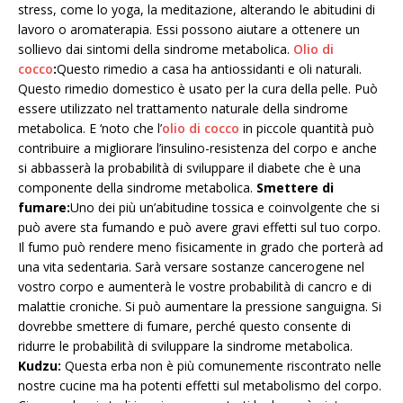
stress, come lo yoga, la meditazione, alterando le abitudini di
lavoro o aromaterapia. Essi possono aiutare a ottenere un
sollievo dai sintomi della sindrome metabolica.
Olio di
cocco
:
Questo rimedio a casa ha antiossidanti e oli naturali.
Questo rimedio domestico è usato per la cura della pelle. Può
essere utilizzato nel trattamento naturale della sindrome
metabolica. E ‘noto che l’
olio di cocco
in piccole quantità può
contribuire a migliorare l’insulino-resistenza del corpo e anche
si abbasserà la probabilità di sviluppare il diabete che è una
componente della sindrome metabolica.
Smettere di
fumare:
Uno dei più un’abitudine tossica e coinvolgente che si
può avere sta fumando e può avere gravi effetti sul tuo corpo.
Il fumo può rendere meno fisicamente in grado che porterà ad
una vita sedentaria. Sarà versare sostanze cancerogene nel
vostro corpo e aumenterà le vostre probabilità di cancro e di
malattie croniche. Si può aumentare la pressione sanguigna. Si
dovrebbe smettere di fumare, perché questo consente di
ridurre le probabilità di sviluppare la sindrome metabolica.
Kudzu:
Questa erba non è più comunemente riscontrato nelle
nostre cucine ma ha potenti effetti sul metabolismo del corpo.