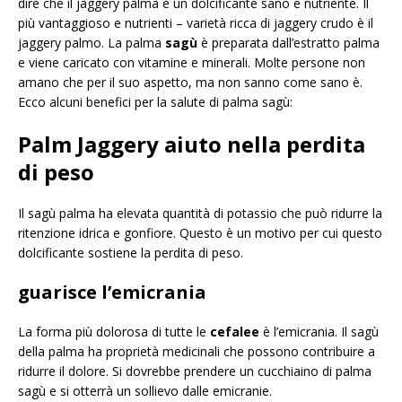
dire che il jaggery palma è un dolcificante sano e nutriente. Il
più vantaggioso e nutrienti – varietà ricca di jaggery crudo è il
jaggery palmo. La palma
sagù
è preparata dall’estratto palma
e viene caricato con vitamine e minerali. Molte persone non
amano che per il suo aspetto, ma non sanno come sano è.
Ecco alcuni benefici per la salute di palma sagù:
Palm Jaggery aiuto nella perdita
di peso
Il sagù palma ha elevata quantità di potassio che può ridurre la
ritenzione idrica e gonfiore. Questo è un motivo per cui questo
dolcificante sostiene la perdita di peso.
guarisce l’emicrania
La forma più dolorosa di tutte le
cefalee
è l’emicrania. Il sagù
della palma ha proprietà medicinali che possono contribuire a
ridurre il dolore. Si dovrebbe prendere un cucchiaino di palma
sagù e si otterrà un sollievo dalle emicranie.