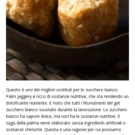
Questo è uno dei migliori sostituti per lo zucchero bianco.
Palm jaggery è ricco di sostanze nutritive, che sta rendendo un
dolcificante nutriente. E ‘noto che tutti i fitonutrienti del get
zucchero bianco svuotate durante la lavorazione. Lo zucchero
bianco ha sapore dolce, ma non ha le sostanze nutritive. Il
sagù della palma viene elaborato senza ingredienti artificiali o
sostanze chimiche. Questa è una ragione per cui possiamo