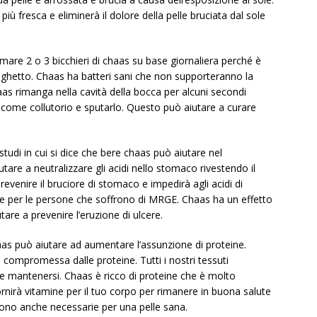
iù fresca e eliminerà il dolore della pelle bruciata dal sole
are 2 o 3 bicchieri di chaas su base giornaliera perché è
ughetto. Chaas ha batteri sani che non supporteranno la
chaas rimanga nella cavità della bocca per alcuni secondi
lo come collutorio e sputarlo. Questo può aiutare a curare
studi in cui si dice che bere chaas può aiutare nel
tare a neutralizzare gli acidi nello stomaco rivestendo il
evenire il bruciore di stomaco e impedirà agli acidi di
ce per le persone che soffrono di MRGE. Chaas ha un effetto
tare a prevenire l’eruzione di ulcere.
s può aiutare ad aumentare l’assunzione di proteine.
compromessa dalle proteine. Tutti i nostri tessuti
 e mantenersi. Chaas è ricco di proteine ​​che è molto
rnirà vitamine per il tuo corpo per rimanere in buona salute
​​sono anche necessarie per una pelle sana.