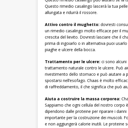
Questo rimedio casalingo lascerà la tua pelle p
allungata e ridurrà il rossore.
Attivo contro il mughetto:
dovresti consum
un rimedio casalingo molto efficace per il m
crescita del lievito. Dovresti lasciare che il 
prima di ingoiarlo o in alternativa puoi usar
piaghe e ulcere della bocca.
Trattamento per le ulcere:
ci sono alcuni 
trattamento naturale contro le ulcere. Può aiu
rivestimento dello stomaco e può aiutare a pr
spostarsi nell’esofago. Chaas è molto effica
di raffreddamento, il che significa che può aiu
Aiuta a costruire la massa corporea:
Chaa
Sappiamo che ogni cellula del nostro corpo è 
dipendono dalle proteine ​​per riparare i danni
importante per la costruzione dei muscoli. Fo
e non aggiungerà calorie inutili. Le proteine 