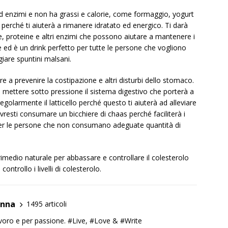
d enzimi e non ha grassi e calorie, come formaggio, yogurt
 perché ti aiuterà a rimanere idratato ed energico. Ti darà
, proteine ​​e altri enzimi che possono aiutare a mantenere i
me ed è un drink perfetto per tutte le persone che vogliono
giare spuntini malsani.
 a prevenire la costipazione e altri disturbi dello stomaco.
o mettere sotto pressione il sistema digestivo che porterà a
golarmente il latticello perché questo ti aiuterà ad alleviare
ovresti consumare un bicchiere di chaas perché faciliterà i
 per le persone che non consumano adeguate quantità di
imedio naturale per abbassare e controllare il colesterolo
ntrollo i livelli di colesterolo.
anna
1495 articoli
lavoro e per passione. #Live, #Love & #Write