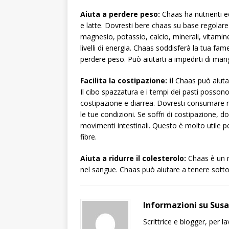
Aiuta a perdere peso:
Chaas ha nutrienti e
e latte. Dovresti bere chaas su base regolare
magnesio, potassio, calcio, minerali, vitamine
livelli di energia. Chaas soddisferà la tua fa
perdere peso. Può aiutarti a impedirti di man
Facilita la costipazione: il
Chaas può aiutare
Il cibo spazzatura e i tempi dei pasti posson
costipazione e diarrea. Dovresti consumare re
le tue condizioni. Se soffri di costipazione, d
movimenti intestinali. Questo è molto utile
fibre.
Aiuta a ridurre il colesterolo:
Chaas è un r
nel sangue. Chaas può aiutare a tenere sotto co
Informazioni su Sus
Scrittrice e blogger, per 