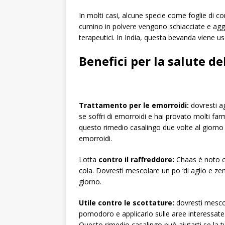
In molti casi, alcune specie come foglie di co
cumino in polvere vengono schiacciate e aggiu
terapeutici. In India, questa bevanda viene u
Benefici per la salute de
Trattamento per le emorroidi:
dovresti a
se soffri di emorroidi e hai provato molti far
questo rimedio casalingo due volte al giorno p
emorroidi.
Lotta
contro il raffreddore:
Chaas è noto co
cola. Dovresti mescolare un po ‘di aglio e zenz
giorno.
Utile contro le scottature:
dovresti mescol
pomodoro e applicarlo sulle aree interessate.
Questo rimedio casalingo può aiutarti se la tu