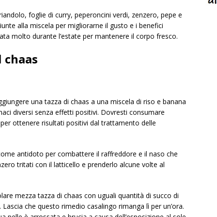
riandolo, foglie di curry, peperoncini verdi, zenzero, pepe e
nte alla miscela per migliorarne il gusto e i benefici
sata molto durante l’estate per mantenere il corpo fresco.
l chaas
ggiungere una tazza di chaas a una miscela di riso e banana
maci diversi senza effetti positivi. Dovresti consumare
er ottenere risultati positivi dal trattamento delle
me antidoto per combattere il raffreddore e il naso che
ero tritati con il latticello e prenderlo alcune volte al
are mezza tazza di chaas con uguali quantità di succo di
 Lascia che questo rimedio casalingo rimanga lì per un’ora.
a pelle è arrossata e brucia a causa dell’esposizione al sole.