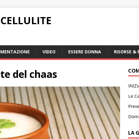
CELLULITE
IMENTAZIONE
VIDEO
ESSERE DONNA
RISORSE & 
ute del chaas
COM
INIZ
Le Ca
Preve
Doma
LA 