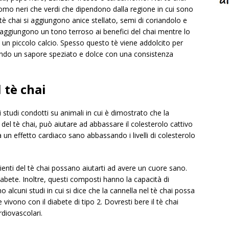
momo neri che verdi che dipendono dalla regione in cui sono
el tè chai si aggiungono anice stellato, semi di coriandolo e
 aggiungono un tono terroso ai benefici del chai mentre lo
 un piccolo calcio. Spesso questo tè viene addolcito per
rendo un sapore speziato e dolce con una consistenza
l tè chai
 studi condotti su animali in cui è dimostrato che la
i del tè chai, può aiutare ad abbassare il colesterolo cattivo
a un effetto cardiaco sano abbassando i livelli di colesterolo
edienti del tè chai possano aiutarti ad avere un cuore sano.
abete. Inoltre, questi composti hanno la capacità di
no alcuni studi in cui si dice che la cannella nel tè chai possa
vivono con il diabete di tipo 2. Dovresti bere il tè chai
rdiovascolari.