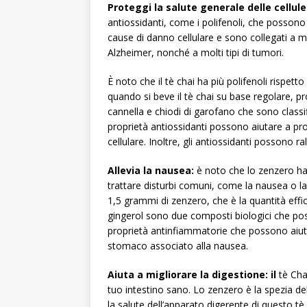
Proteggi la salute generale delle cellule
antiossidanti, come i polifenoli, che possono ai
cause di danno cellulare e sono collegati a m
Alzheimer, nonché a molti tipi di tumori.
È noto che il tè chai ha più polifenoli rispetto
quando si beve il tè chai su base regolare, pr
cannella e chiodi di garofano che sono classific
proprietà antiossidanti possono aiutare a pro
cellulare. Inoltre, gli antiossidanti possono r
Allevia la nausea:
è noto che lo zenzero ha 
trattare disturbi comuni, come la nausea o la 
1,5 grammi di zenzero, che è la quantità effi
gingerol sono due composti biologici che po
proprietà antinfiammatorie che possono aiutar
stomaco associato alla nausea.
Aiuta a migliorare la digestione: il
tè Chai
tuo intestino sano. Lo zenzero è la spezia d
la salute dell’apparato digerente di questo 