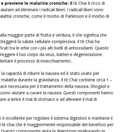
 e previene le malattie croniche: il
tè Chai è ricco di
utare ad eliminare i radicali liberi. I radicali liberi sono
alattie croniche, come il morbo di Parkinson e il morbo di
 alla maggior parte di frutta e verdura, il che significa che
oteggerà la salute cellulare complessiva. Il tè Chai ha
ati tra le erbe con i più alti livelli di antiossidanti. Queste
teggere il tuo corpo da virus, batteri e degenerazione
allentare il processo di invecchiamento.
la capacità di ridurre la nausea ed è stato usato per
malattia durante la gravidanza. Il tè Chai contiene circa 1 –
cace necessaria per il trattamento della nausea. Shogaol e
ssono aiutare a curare la nausea. Questi componenti hanno
e a lenire il mal di stomaco e ad alleviare il mal di
 è eccellente per regolare il sistema digestivo e mantiene il
el tè chai che è maggiormente responsabile del beneficio per
tè. Questo componente aiuta la digestione migliorando la