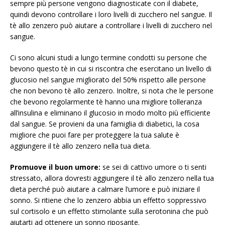
sempre più persone vengono diagnosticate con il diabete,
quindi devono controllare i loro livelli di zucchero nel sangue. Il
tè allo zenzero può aiutare a controllare i livelli di zucchero nel
sangue.
Ci sono alcuni studi a lungo termine condotti su persone che
bevono questo tè in cui si riscontra che esercitano un livello di
glucosio nel sangue migliorato del 50% rispetto alle persone
che non bevono tè allo zenzero. Inoltre, si nota che le persone
che bevono regolarmente tè hanno una migliore tolleranza
all’insulina e eliminano il glucosio in modo molto più efficiente
dal sangue. Se provieni da una famiglia di diabetici, la cosa
migliore che puoi fare per proteggere la tua salute è
aggiungere il tè allo zenzero nella tua dieta.
Promuove il buon umore:
se sei di cattivo umore o ti senti
stressato, allora dovresti aggiungere il tè allo zenzero nella tua
dieta perché può aiutare a calmare l’umore e può iniziare il
sonno. Si ritiene che lo zenzero abbia un effetto soppressivo
sul cortisolo e un effetto stimolante sulla serotonina che può
aiutarti ad ottenere un sonno riposante.