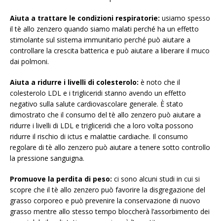
Aiuta a trattare le condizioni respiratorie:
usiamo spesso
il tè allo zenzero quando siamo malati perché ha un effetto
stimolante sul sistema immunitario perché può aiutare a
controllare la crescita batterica e può aiutare a liberare il muco
dai polmoni.
Aiuta a ridurre i livelli di colesterolo:
è noto che il
colesterolo LDL e i trigliceridi stanno avendo un effetto
negativo sulla salute cardiovascolare generale. È stato
dimostrato che il consumo del tè allo zenzero può aiutare a
ridurre i livelli di LDL e trigliceridi che a loro volta possono
ridurre il rischio di ictus e malattie cardiache. Il consumo
regolare di tè allo zenzero può aiutare a tenere sotto controllo
la pressione sanguigna.
Promuove la perdita di peso:
ci sono alcuni studi in cui si
scopre che il tè allo zenzero può favorire la disgregazione del
grasso corporeo e può prevenire la conservazione di nuovo
grasso mentre allo stesso tempo bloccherà l’assorbimento dei