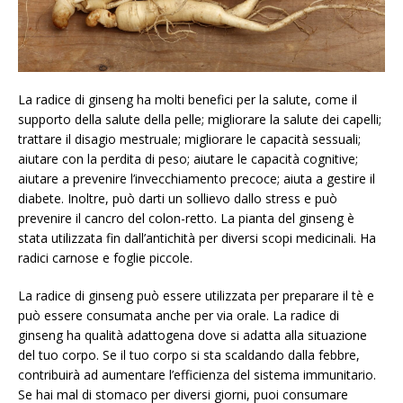
La radice di ginseng ha molti benefici per la salute, come il
supporto della salute della pelle; migliorare la salute dei capelli;
trattare il disagio mestruale; migliorare le capacità sessuali;
aiutare con la perdita di peso; aiutare le capacità cognitive;
aiutare a prevenire l’invecchiamento precoce; aiuta a gestire il
diabete. Inoltre, può darti un sollievo dallo stress e può
prevenire il cancro del colon-retto. La pianta del ginseng è
stata utilizzata fin dall’antichità per diversi scopi medicinali. Ha
radici carnose e foglie piccole.
La radice di ginseng può essere utilizzata per preparare il tè e
può essere consumata anche per via orale. La radice di
ginseng ha qualità adattogena dove si adatta alla situazione
del tuo corpo. Se il tuo corpo si sta scaldando dalla febbre,
contribuirà ad aumentare l’efficienza del sistema immunitario.
Se hai mal di stomaco per diversi giorni, puoi consumare