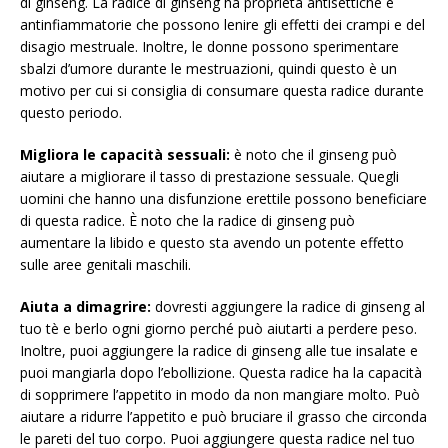
di ginseng. La radice di ginseng ha proprietà antisettiche e
antinfiammatorie che possono lenire gli effetti dei crampi e del
disagio mestruale. Inoltre, le donne possono sperimentare
sbalzi d’umore durante le mestruazioni, quindi questo è un
motivo per cui si consiglia di consumare questa radice durante
questo periodo.
Migliora le capacità sessuali:
è noto che il ginseng può
aiutare a migliorare il tasso di prestazione sessuale. Quegli
uomini che hanno una disfunzione erettile possono beneficiare
di questa radice. È noto che la radice di ginseng può
aumentare la libido e questo sta avendo un potente effetto
sulle aree genitali maschili.
Aiuta a dimagrire:
dovresti aggiungere la radice di ginseng al
tuo tè e berlo ogni giorno perché può aiutarti a perdere peso.
Inoltre, puoi aggiungere la radice di ginseng alle tue insalate e
puoi mangiarla dopo l’ebollizione. Questa radice ha la capacità
di sopprimere l’appetito in modo da non mangiare molto. Può
aiutare a ridurre l’appetito e può bruciare il grasso che circonda
le pareti del tuo corpo. Puoi aggiungere questa radice nel tuo