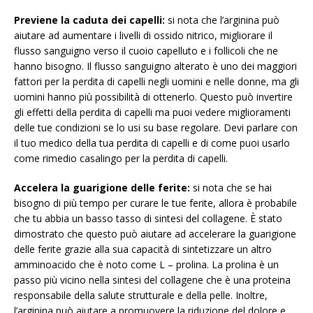
Previene la caduta dei capelli:
si nota che l’arginina può
aiutare ad aumentare i livelli di ossido nitrico, migliorare il
flusso sanguigno verso il cuoio capelluto e i follicoli che ne
hanno bisogno. Il flusso sanguigno alterato è uno dei maggiori
fattori per la perdita di capelli negli uomini e nelle donne, ma gli
uomini hanno più possibilità di ottenerlo. Questo può invertire
gli effetti della perdita di capelli ma puoi vedere miglioramenti
delle tue condizioni se lo usi su base regolare. Devi parlare con
il tuo medico della tua perdita di capelli e di come puoi usarlo
come rimedio casalingo per la perdita di capelli.
Accelera la guarigione delle ferite:
si nota che se hai
bisogno di più tempo per curare le tue ferite, allora è probabile
che tu abbia un basso tasso di sintesi del collagene. È stato
dimostrato che questo può aiutare ad accelerare la guarigione
delle ferite grazie alla sua capacità di sintetizzare un altro
amminoacido che è noto come L – prolina. La prolina è un
passo più vicino nella sintesi del collagene che è una proteina
responsabile della salute strutturale e della pelle. Inoltre,
l’arginina può aiutare a promuovere la riduzione del dolore e