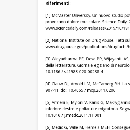
Riferimenti:
[1] McMaster University. Un nuovo studio potr
provocano dolore muscolare. Science Daily. 
www.sciencedaily.com/releases/2019/10/19
[2] National Institute on Drug Abuse. Fatti sul
www.drugabuse.gov/publications/drugfacts/h
[3] Widyadharma PE, Dewi PR, Wijayanti IAS, U
della letteratura. Giornale egiziano di neurolog
10.1186 / s41983-020-00238-4
[4] Clauw DJ, Arnold LM, McCarberg BH. La scie
907-11. doi: 10.4065 / mcp.2011.0206
[5] Armeni E, Myloni V, Karlis G, Makrygiann
inferiore destro e poliartrite migratoria. Segna
10.1016 / j.rmedc.2011.11.001
[6] Medic G, Wille M, Hemels MEH. Conseguenz