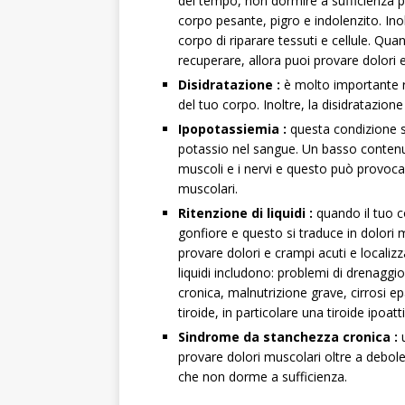
del tempo, non dormire a sufficienza p
corpo pesante, pigro e indolenzito. In
corpo di riparare tessuti e cellule. Qu
recuperare, allora puoi provare dolori 
Disidratazione
:
è molto importante r
del tuo corpo. Inoltre, la disidratazion
Ipopotassiemia
:
questa condizione si
potassio nel sangue. Un basso contenut
muscoli e i nervi e questo può provoca
muscolari.
Ritenzione di liquidi
:
quando il tuo c
gonfiore e questo si traduce in dolori 
provare dolori e crampi acuti e localiz
liquidi includono: problemi di drenaggio
cronica, malnutrizione grave, cirrosi ep
tiroide, in particolare una tiroide ipoatti
Sindrome da stanchezza cronica
:
u
provare dolori muscolari oltre a debo
che non dorme a sufficienza.