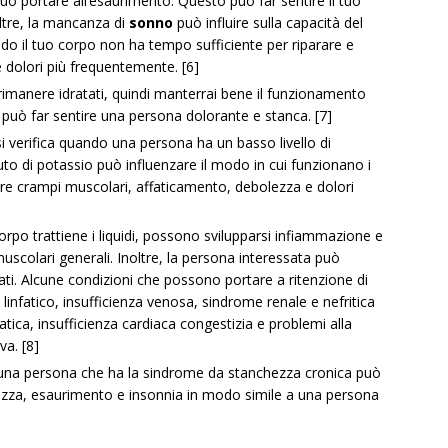
uò portare all’esaurimento. Questo può far sentire il tuo
oltre, la mancanza di
sonno
può influire sulla capacità del
ando il tuo corpo non ha tempo sufficiente per riparare e
e dolori più frequentemente. [6]
imanere idratati, quindi manterrai bene il funzionamento
e può far sentire una persona dolorante e stanca. [7]
 verifica quando una persona ha un basso livello di
o di potassio può influenzare il modo in cui funzionano i
re crampi muscolari, affaticamento, debolezza e dolori
orpo trattiene i liquidi, possono svilupparsi infiammazione e
muscolari generali. Inoltre, la persona interessata può
zati. Alcune condizioni che possono portare a ritenzione di
 linfatico, insufficienza venosa, sindrome renale e nefritica
atica, insufficienza cardiaca congestizia e problemi alla
va. [8]
na persona che ha la sindrome da stanchezza cronica può
lezza, esaurimento e insonnia in modo simile a una persona