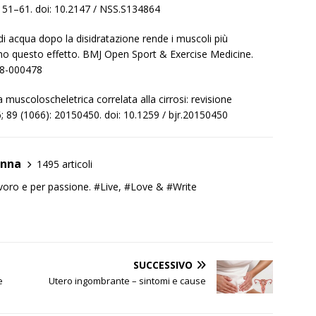
 151–61. doi: 10.2147 / NSS.S134864
i acqua dopo la disidratazione rende i muscoli più
ertono questo effetto. BMJ Open Sport & Exercise Medicine.
18-000478
a muscoloscheletrica correlata alla cirrosi: revisione
16; 89 (1066): 20150450. doi: 10.1259 / bjr.20150450
anna
1495 articoli
lavoro e per passione. #Live, #Love & #Write
SUCCESSIVO
e
Utero ingombrante – sintomi e cause