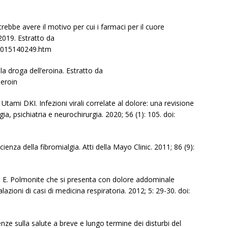
ebbe avere il motivo per cui i farmaci per il cuore
2019. Estratto da
1015140249.htm
la droga dell’eroina. Estratto da
eroin
tami DKI. Infezioni virali correlate al dolore: una revisione
ia, psichiatria e neurochirurgia. 2020; 56 (1): 105. doi:
nza della fibromialgia. Atti della Mayo Clinic. 2011; 86 (9):
is E. Polmonite che si presenta con dolore addominale
lazioni di casi di medicina respiratoria. 2012; 5: 29-30. doi:
e sulla salute a breve e lungo termine dei disturbi del