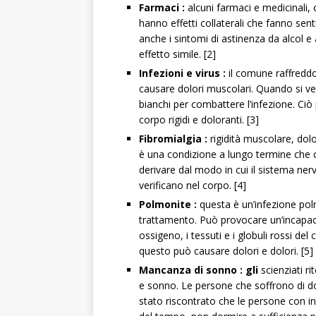
Farmaci
:
alcuni farmaci e medicinali, 
hanno effetti collaterali che fanno senti
anche i sintomi di astinenza da alcol e
effetto simile. [2]
Infezioni e virus
:
il comune raffreddor
causare dolori muscolari. Quando si ver
bianchi per combattere l’infezione. Ci
corpo rigidi e doloranti. [3]
Fibromialgia
:
rigidità muscolare, dolo
è una condizione a lungo termine che ca
derivare dal modo in cui il sistema ne
verificano nel corpo. [4]
Polmonite
:
questa è un’infezione po
trattamento. Può provocare un’incapac
ossigeno, i tessuti e i globuli rossi d
questo può causare dolori e dolori. [5]
Mancanza di sonno
: gli
scienziati r
e sonno. Le persone che soffrono di do
stato riscontrato che le persone con i