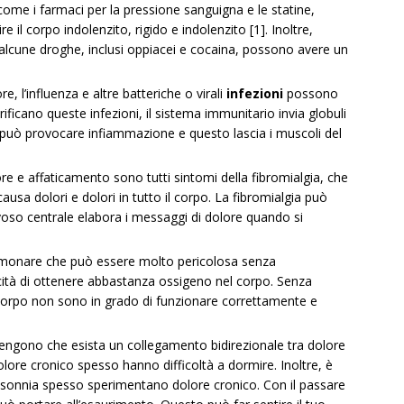
come i farmaci per la pressione sanguigna e le statine,
re il corpo indolenzito, rigido e indolenzito [1]. Inoltre,
 alcune droghe, inclusi oppiacei e cocaina, possono avere un
e, l’influenza e altre batteriche o virali
infezioni
possono
ificano queste infezioni, il sistema immunitario invia globuli
ò può provocare infiammazione e questo lascia i muscoli del
re e affaticamento sono tutti sintomi della fibromialgia, che
usa dolori e dolori in tutto il corpo. La fibromialgia può
rvoso centrale elabora i messaggi di dolore quando si
lmonare che può essere molto pericolosa senza
ità di ottenere abbastanza ossigeno nel corpo. Senza
el corpo non sono in grado di funzionare correttamente e
itengono che esista un collegamento bidirezionale tra dolore
lore cronico spesso hanno difficoltà a dormire. Inoltre, è
nsonnia spesso sperimentano dolore cronico. Con il passare