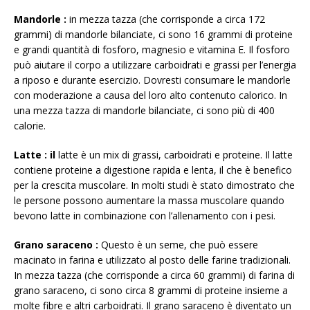
Mandorle
:
in mezza tazza (che corrisponde a circa 172
grammi) di mandorle bilanciate, ci sono 16 grammi di proteine ​​
e grandi quantità di fosforo, magnesio e vitamina E. Il fosforo
può aiutare il corpo a utilizzare carboidrati e grassi per l’energia
a riposo e durante esercizio. Dovresti consumare le mandorle
con moderazione a causa del loro alto contenuto calorico. In
una mezza tazza di mandorle bilanciate, ci sono più di 400
calorie.
Latte
: il
latte è un mix di grassi, carboidrati e proteine. Il latte
contiene proteine ​​a digestione rapida e lenta, il che è benefico
per la crescita muscolare. In molti studi è stato dimostrato che
le persone possono aumentare la massa muscolare quando
bevono latte in combinazione con l’allenamento con i pesi.
Grano saraceno
:
Questo è un seme, che può essere
macinato in farina e utilizzato al posto delle farine tradizionali.
In mezza tazza (che corrisponde a circa 60 grammi) di farina di
grano saraceno, ci sono circa 8 grammi di proteine ​​insieme a
molte fibre e altri carboidrati. Il grano saraceno è diventato un