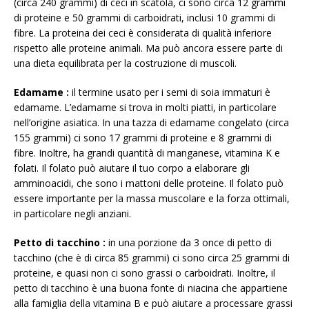
(circa 240 grammi) di ceci in scatola, ci sono circa 12 grammi
di proteine ​​e 50 grammi di carboidrati, inclusi 10 grammi di
fibre. La proteina dei ceci è considerata di qualità inferiore
rispetto alle proteine ​​animali. Ma può ancora essere parte di
una dieta equilibrata per la costruzione di muscoli.
Edamame
:
il termine usato per i semi di soia immaturi è
edamame. L’edamame si trova in molti piatti, in particolare
nell’origine asiatica. In una tazza di edamame congelato (circa
155 grammi) ci sono 17 grammi di proteine ​​e 8 grammi di
fibre. Inoltre, ha grandi quantità di manganese, vitamina K e
folati. Il folato può aiutare il tuo corpo a elaborare gli
amminoacidi, che sono i mattoni delle proteine. Il folato può
essere importante per la massa muscolare e la forza ottimali,
in particolare negli anziani.
Petto di tacchino
:
in una porzione da 3 once di petto di
tacchino (che è di circa 85 grammi) ci sono circa 25 grammi di
proteine, e quasi non ci sono grassi o carboidrati. Inoltre, il
petto di tacchino è una buona fonte di niacina che appartiene
alla famiglia della vitamina B e può aiutare a processare grassi