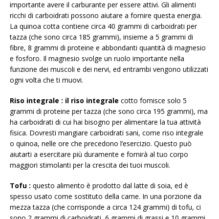
importante avere il carburante per essere attivi. Gli alimenti
ricchi di carboidrati possono aiutare a fornire questa energia.
La quinoa cotta contiene circa 40 grammi di carboidrati per
tazza (che sono circa 185 grammi), insieme a 5 grammi di
fibre, 8 grammi di proteine ​​e abbondanti quantità di magnesio
e fosforo. Il magnesio svolge un ruolo importante nella
funzione dei muscoli e dei nervi, ed entrambi vengono utilizzati
ogni volta che ti muovi.
Riso integrale
: il
riso integrale
cotto fornisce solo 5
grammi di proteine ​​per tazza (che sono circa 195 grammi), ma
ha carboidrati di cui hai bisogno per alimentare la tua attività
fisica. Dovresti mangiare carboidrati sani, come riso integrale
o quinoa, nelle ore che precedono l’esercizio. Questo può
aiutarti a esercitare più duramente e fornirà al tuo corpo
maggiori stimolanti per la crescita dei tuoi muscoli.
Tofu
:
questo alimento è prodotto dal latte di soia, ed è
spesso usato come sostituto della carne. In una porzione da
mezza tazza (che corrisponde a circa 124 grammi) di tofu, ci
sono 2 grammi di carboidrati, 6 grammi di grassi e 10 grammi