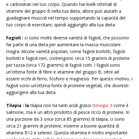
e carboidrati nel tuo corpo. Quando hai livelli ottimali di
vitamine del gruppo B nella tua dieta, allora può aiutarti a
guadagnare muscoli nel tempo supportando la capacità del
tuo corpo di esercitare, quindi aggiungilo alla tua dieta.
Fagioli
:
ci sono molte diverse varietà di fagioli, che possono
far parte di una dieta per aumentare la massa muscolare
magra. Alcune varietà popolari, come fagioli borlotti, fagioli
borlotti e fagioli neri, contengono circa 15 grammi di proteine ​​
per tazza (circa 172 grammi) di fagioli cotti. I fagioli sono
un’ottima fonte di fibre e vitamine del gruppo B, oltre ad
essere ricchi di ferro, fosforo e magnesio. Per questo motivo, i
fagioli sono un’ottima fonte di proteine ​​vegetali, che dovresti
aggiungere alla tua dieta.
Tilapia
: la
tilapia non ha tanti acidi grassi
Omega-3
come il
salmone, ma è un altro prodotto di pesce ricco di proteine. In
una porzione da 3 once (circa 85 grammi) di tilapia, ci sono
circa 21 grammi di proteine, insieme a buone quantità di
vitamina B12 e selenio. Questa vitamina è molto importante