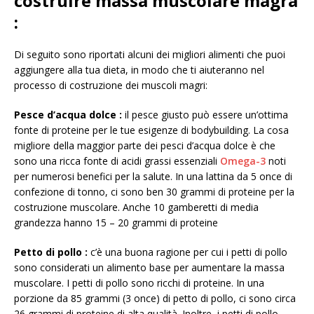
costruire massa muscolare magra
:
Di seguito sono riportati alcuni dei migliori alimenti che puoi
aggiungere alla tua dieta, in modo che ti aiuteranno nel
processo di costruzione dei muscoli magri:
Pesce d’acqua dolce
:
il pesce giusto può essere un’ottima
fonte di proteine ​​per le tue esigenze di bodybuilding. La cosa
migliore della maggior parte dei pesci d’acqua dolce è che
sono una ricca fonte di acidi grassi essenziali
Omega-3
noti
per numerosi benefici per la salute. In una lattina da 5 once di
confezione di tonno, ci sono ben 30 grammi di proteine ​​​​per la
costruzione muscolare. Anche 10 gamberetti di media
grandezza hanno 15 – 20 grammi di proteine
Petto di pollo
:
c’è una buona ragione per cui i petti di pollo
sono considerati un alimento base per aumentare la massa
muscolare. I petti di pollo sono ricchi di proteine. In una
porzione da 85 grammi (3 once) di petto di pollo, ci sono circa
26 grammi di proteine ​​di alta qualità. Inoltre, i petti di pollo