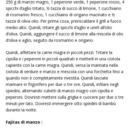
250 g di manzo magro, 1 peperone verde, 1 peperone rosso, 4
spicchi d’aglio tritato, ½ tazza di succo di limone, 1 cucchiaino
di rosmarino fresco, 1 cucchiaino di origano macinato e ½
tazza di oliva olio. Per prima cosa, preriscaldare il grill a fuoco
medio-alto. Quindi, tritare gli spicchi d’aglio e unirli all’olio
d’oliva. Quindi, aggiungere il succo di limone alla miscela di olio
d’oliva e aglio, seguito da rosmarino e origano.
Quindi, affettare la carne magra in piccoli pezzi. Tritare la
cipolla e i peperoni in piccoli quadrati e metterli in una ciotola
capiente con la carne magra. Quindi, versa la marinata nella
ciotola di verdure e manzo e mescola con una forchetta fino a
quando non è completamente rivestita. Quindi lasciate
marinare in frigorifero per due o tre ore. Quindi, infilare negli
spiedini, alternando cubetti di manzo magro con cipolla e
peperoni. Dovresti mettere sulla griglia e cuocere per due o tre
minuti per lato. Dovresti immergere otto spiedini di bambù
durante la notte.
Fajitas di manzo
: