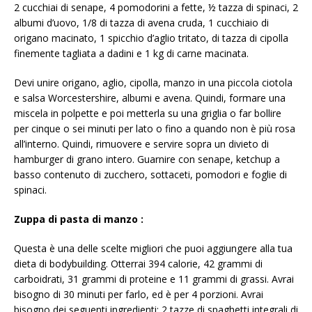
2 cucchiai di senape, 4 pomodorini a fette, ½ tazza di spinaci, 2
albumi d’uovo, 1/8 di tazza di avena cruda, 1 cucchiaio di
origano macinato, 1 spicchio d’aglio tritato, di tazza di cipolla
finemente tagliata a dadini e 1 kg di carne macinata.
Devi unire origano, aglio, cipolla, manzo in una piccola ciotola
e salsa Worcestershire, albumi e avena. Quindi, formare una
miscela in polpette e poi metterla su una griglia o far bollire
per cinque o sei minuti per lato o fino a quando non è più rosa
all’interno. Quindi, rimuovere e servire sopra un divieto di
hamburger di grano intero. Guarnire con senape, ketchup a
basso contenuto di zucchero, sottaceti, pomodori e foglie di
spinaci.
Zuppa di pasta di manzo
:
Questa è una delle scelte migliori che puoi aggiungere alla tua
dieta di bodybuilding. Otterrai 394 calorie, 42 grammi di
carboidrati, 31 grammi di proteine ​​e 11 grammi di grassi. Avrai
bisogno di 30 minuti per farlo, ed è per 4 porzioni. Avrai
bisogno dei seguenti ingredienti: 2 tazze di spaghetti integrali di