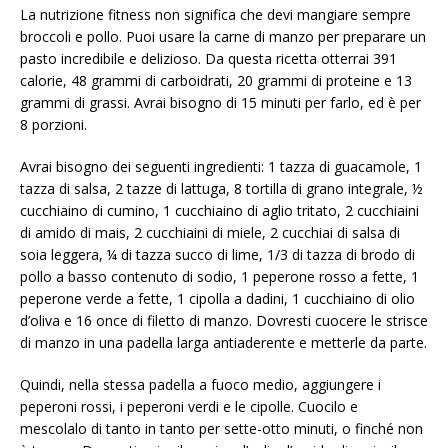
La nutrizione fitness non significa che devi mangiare sempre
broccoli e pollo. Puoi usare la carne di manzo per preparare un
pasto incredibile e delizioso. Da questa ricetta otterrai 391
calorie, 48 grammi di carboidrati, 20 grammi di proteine ​​e 13
grammi di grassi. Avrai bisogno di 15 minuti per farlo, ed è per
8 porzioni.
Avrai bisogno dei seguenti ingredienti: 1 tazza di guacamole, 1
tazza di salsa, 2 tazze di lattuga, 8 tortilla di grano integrale, ½
cucchiaino di cumino, 1 cucchiaino di aglio tritato, 2 cucchiaini
di amido di mais, 2 cucchiaini di miele, 2 cucchiai di salsa di
soia leggera, ¼ di tazza succo di lime, 1/3 di tazza di brodo di
pollo a basso contenuto di sodio, 1 peperone rosso a fette, 1
peperone verde a fette, 1 cipolla a dadini, 1 cucchiaino di olio
d’oliva e 16 once di filetto di manzo. Dovresti cuocere le strisce
di manzo in una padella larga antiaderente e metterle da parte.
Quindi, nella stessa padella a fuoco medio, aggiungere i
peperoni rossi, i peperoni verdi e le cipolle. Cuocilo e
mescolalo di tanto in tanto per sette-otto minuti, o finché non