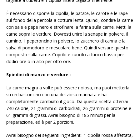
tagliate a cubetti e 1 cipolla intera tagliata finemente.
È necessario disporre la cipolla, le patate, le carote e le rape
sul fondo della pentola a cottura lenta. Quindi, condire la carne
con sale e pepe nero e strofinare la farina sulla carne. Metti la
carne sopra le verdure. Dovresti unire la senape in polvere, il
cumino, il peperoncino in polvere, lo zucchero di canna e la
salsa di pomodoro e mescolare bene. Quindi versare questo
composto sulla carne. Coprilo e cuocilo a fuoco basso per
dodici ore o in alto per otto ore.
Spiedini di manzo e verdure
:
La carne magra a volte può essere noiosa, ma puoi metterla
su un bastoncino con una deliziosa marinata e hai
completamente cambiato il gioco. Da questa ricetta otterrai
740 calorie, 21 grammi di carboidrati, 26 grammi di proteine ​​e
61 grammi di grassi. Avrai bisogno di 185 minuti per la
preparazione, ed è per 2 porzioni.
Avrai bisogno dei seguenti ingredienti: 1 cipolla rossa affettata,