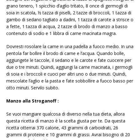
grano tenero, 1 spicchio d’aglio tritato, 8 once di germogli di
soia in scatola, ½ tazza di piselli, 2 tazze di broccoli, 1 tazza di
gambo di sedano tagliato a dadini, 1 tazza di carote a strisce o
a fette, 1 tazza di acqua, 2 tazze di brodo di manzo a basso
contenuto di sodio e 1 libbra di carne macinata magra.
Dovresti rosolare la carne in una padella a fuoco medio. In una
pentola far bollire il brodo di carne e l’acqua. Quando bolle,
aggiungete le taccole, il sedano e le carote e fate cuocere per
due o tre minuti. Quindi, aggiungi la carne macinata, i germogli
di soia e i broccoli e cuoci per altri uno o due minuti. Quindi,
mescolate l’aglio e la pasta e fate sobbollire a fuoco basso per
otto minuti. Servilo subito.
Manzo alla Stroganoff
:
Se vuoi mangiare qualcosa di diverso nella tua dieta, allora
questa ricetta di manzo è la scelta giusta per te. Da questa
ricetta otterrai 370 calorie, 43 grammi di carboidrati, 26
grammi di proteine ​​e 10 grammi di grassi. Avrai bisogno di 20