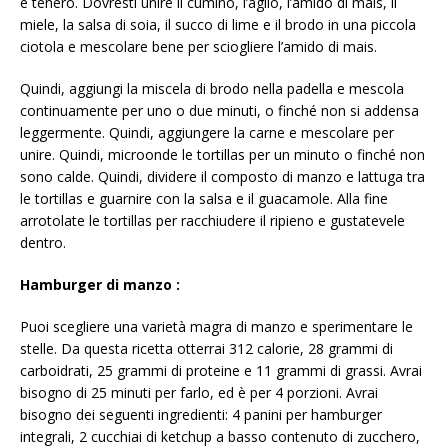
è tenero. Dovresti unire il cumino, l’aglio, l’amido di mais, il
miele, la salsa di soia, il succo di lime e il brodo in una piccola
ciotola e mescolare bene per sciogliere l’amido di mais.
Quindi, aggiungi la miscela di brodo nella padella e mescola
continuamente per uno o due minuti, o finché non si addensa
leggermente. Quindi, aggiungere la carne e mescolare per
unire. Quindi, microonde le tortillas per un minuto o finché non
sono calde. Quindi, dividere il composto di manzo e lattuga tra
le tortillas e guarnire con la salsa e il guacamole. Alla fine
arrotolate le tortillas per racchiudere il ripieno e gustatevele
dentro.
Hamburger di manzo
:
Puoi scegliere una varietà magra di manzo e sperimentare le
stelle. Da questa ricetta otterrai 312 calorie, 28 grammi di
carboidrati, 25 grammi di proteine ​​e 11 grammi di grassi. Avrai
bisogno di 25 minuti per farlo, ed è per 4 porzioni. Avrai
bisogno dei seguenti ingredienti: 4 panini per hamburger
integrali, 2 cucchiai di ketchup a basso contenuto di zucchero,