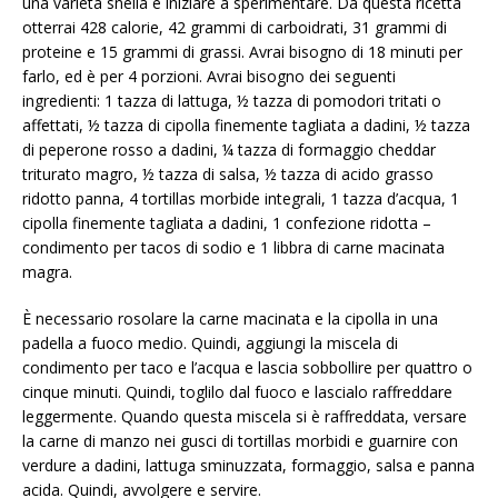
una varietà snella e iniziare a sperimentare. Da questa ricetta
otterrai 428 calorie, 42 grammi di carboidrati, 31 grammi di
proteine ​​e 15 grammi di grassi. Avrai bisogno di 18 minuti per
farlo, ed è per 4 porzioni. Avrai bisogno dei seguenti
ingredienti: 1 tazza di lattuga, ½ tazza di pomodori tritati o
affettati, ½ tazza di cipolla finemente tagliata a dadini, ½ tazza
di peperone rosso a dadini, ¼ tazza di formaggio cheddar
triturato magro, ½ tazza di salsa, ½ tazza di acido grasso
ridotto panna, 4 tortillas morbide integrali, 1 tazza d’acqua, 1
cipolla finemente tagliata a dadini, 1 confezione ridotta –
condimento per tacos di sodio e 1 libbra di carne macinata
magra.
È necessario rosolare la carne macinata e la cipolla in una
padella a fuoco medio. Quindi, aggiungi la miscela di
condimento per taco e l’acqua e lascia sobbollire per quattro o
cinque minuti. Quindi, toglilo dal fuoco e lascialo raffreddare
leggermente. Quando questa miscela si è raffreddata, versare
la carne di manzo nei gusci di tortillas morbidi e guarnire con
verdure a dadini, lattuga sminuzzata, formaggio, salsa e panna
acida. Quindi, avvolgere e servire.