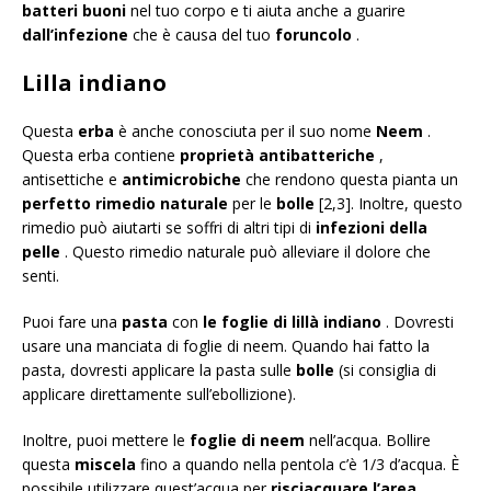
batteri buoni
nel tuo corpo e ti aiuta anche a guarire
dall’infezione
che è causa del tuo
foruncolo
.
Lilla indiano
Questa
erba
è anche conosciuta per il suo nome
Neem
.
Questa erba contiene
proprietà antibatteriche
,
antisettiche e
antimicrobiche
che rendono questa pianta un
perfetto rimedio naturale
per le
bolle
[2,3]. Inoltre, questo
rimedio può aiutarti se soffri di altri tipi di
infezioni della
pelle
. Questo rimedio naturale può alleviare il dolore che
senti.
Puoi fare una
pasta
con
le foglie di lillà indiano
. Dovresti
usare una manciata di foglie di neem. Quando hai fatto la
pasta, dovresti applicare la pasta sulle
bolle
(si consiglia di
applicare direttamente sull’ebollizione).
Inoltre, puoi mettere le
foglie di neem
nell’acqua. Bollire
questa
miscela
fino a quando nella pentola c’è 1/3 d’acqua. È
possibile utilizzare quest’acqua per
risciacquare l’area