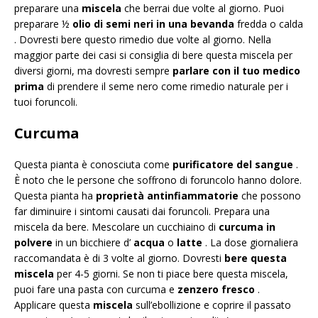
preparare una
miscela
che berrai due volte al giorno. Puoi
preparare ½
olio di semi neri in una
bevanda
fredda o calda
. Dovresti bere questo rimedio due volte al giorno. Nella
maggior parte dei casi si consiglia di bere questa miscela per
diversi giorni, ma dovresti sempre
parlare con il tuo medico
prima
di prendere il seme nero come rimedio naturale per i
tuoi foruncoli.
Curcuma
Questa pianta è conosciuta come
purificatore del sangue
.
È noto che le persone che soffrono di foruncolo hanno dolore.
Questa pianta ha
proprietà antinfiammatorie
che possono
far diminuire i sintomi causati dai foruncoli. Prepara una
miscela da bere. Mescolare un cucchiaino di
curcuma in
polvere
in un bicchiere d’
acqua
o
latte
. La dose giornaliera
raccomandata è di 3 volte al giorno. Dovresti
bere questa
miscela
per 4-5 giorni. Se non ti piace bere questa miscela,
puoi fare una pasta con curcuma e
zenzero fresco
.
Applicare questa
miscela
sull’ebollizione e coprire il passato