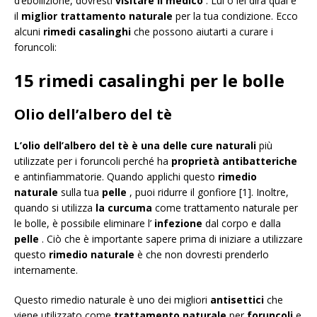
d’ebollizione, dovresti
visitare il medico
. Lui o lei dirà qual è
il
miglior trattamento naturale
per la tua condizione. Ecco
alcuni
rimedi casalinghi
che possono aiutarti a curare i
foruncoli:
15 rimedi casalinghi per le bolle
Olio dell’albero del tè
L’olio dell’albero del tè è una delle
cure naturali
più
utilizzate per i foruncoli perché ha
proprietà antibatteriche
e antinfiammatorie. Quando applichi questo
rimedio
naturale
sulla tua
pelle
, puoi ridurre il gonfiore [1]. Inoltre,
quando si utilizza
la curcuma
come trattamento naturale per
le bolle, è possibile eliminare l’
infezione
dal corpo e dalla
pelle
. Ciò che è importante sapere prima di iniziare a utilizzare
questo
rimedio naturale
è che non dovresti prenderlo
internamente.
Questo rimedio naturale è uno dei migliori
antisettici
che
viene utilizzato come
trattamento naturale
per
foruncoli
e