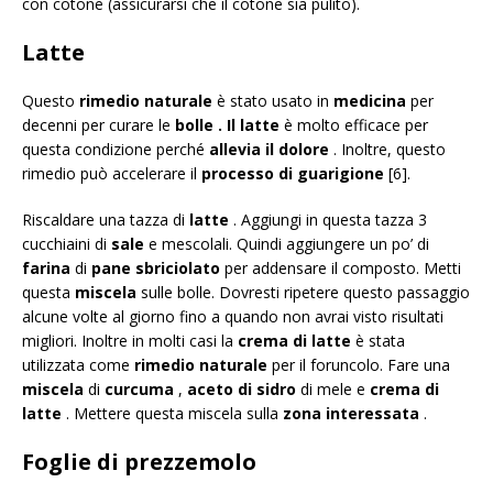
con cotone (assicurarsi che il cotone sia pulito).
Latte
Questo
rimedio naturale
è stato usato in
medicina
per
decenni per curare le
bolle .
Il latte
è molto efficace per
questa condizione perché
allevia il dolore
. Inoltre, questo
rimedio può accelerare il
processo di guarigione
[6].
Riscaldare una tazza di
latte
. Aggiungi in questa tazza 3
cucchiaini di
sale
e mescolali. Quindi aggiungere un po’ di
farina
di
pane sbriciolato
per addensare il composto. Metti
questa
miscela
sulle bolle. Dovresti ripetere questo passaggio
alcune volte al giorno fino a quando non avrai visto risultati
migliori. Inoltre in molti casi la
crema di latte
è stata
utilizzata come
rimedio naturale
per il foruncolo. Fare una
miscela
di
curcuma
,
aceto di sidro
di mele e
crema di
latte
. Mettere questa miscela sulla
zona interessata
.
Foglie di prezzemolo