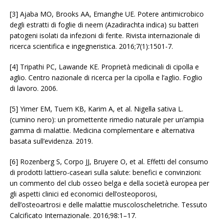
[3] Ajaba MO, Brooks AA, Emanghe UE. Potere antimicrobico
degli estratti di foglie di neem (Azadirachta indica) su batteri
patogeni isolati da infezioni di ferite. Rivista internazionale di
ricerca scientifica e ingegneristica. 2016;7(1):1501-7.
[4] Tripathi PC, Lawande KE. Proprietà medicinali di cipolla e
aglio. Centro nazionale di ricerca per la cipolla e l’aglio. Foglio
di lavoro. 2006.
[5] Yimer EM, Tuem KB, Karim A, et al. Nigella sativa L.
(cumino nero): un promettente rimedio naturale per un’ampia
gamma di malattie. Medicina complementare e alternativa
basata sull’evidenza. 2019.
[6] Rozenberg S, Corpo JJ, Bruyere O, et al. Effetti del consumo
di prodotti lattiero-caseari sulla salute: benefici e convinzioni:
un commento del club osseo belga e della società europea per
gli aspetti clinici ed economici dell’osteoporosi,
dell’osteoartrosi e delle malattie muscoloscheletriche. Tessuto
Calcificato Internazionale. 2016;98:1–17.