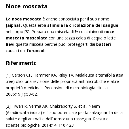
Noce moscata
La noce moscata
è anche conosciuta per il suo nome
Jaiphal
. Questa erba
stimola la circolazione del sangue
nel corpo [8]. Prepara una miscela di ½ cucchiaino di
noce
moscata mescolata
con una tazza calda di acqua o latte.
Bevi
questa miscela perché puoi proteggerti dai
batteri
causati dai
foruncoli
.
Riferimenti:
[1] Carson CF, Hammer KA, Riley TV. Melaleuca alternifolia (tea
tree) olio: una revisione delle proprietà antimicrobiche e altre
proprietà medicinali. Recensioni di microbiologia clinica.
2006;19(1):50-62.
[2] Tiwari R, Verma AK, Chakraborty S, et al. Neem
(Azadirachta indica) e il suo potenziale per la salvaguardia della
salute degli animali e dell’uomo: una rassegna. Rivista di
scienze biologiche. 2014;14: 110-123.