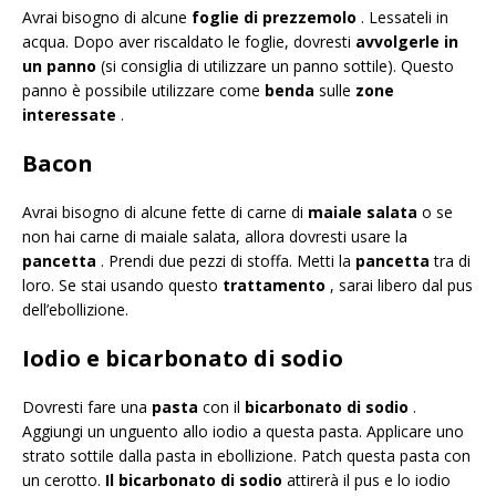
Avrai bisogno di alcune
foglie di prezzemolo
. Lessateli in
acqua. Dopo aver riscaldato le foglie, dovresti
avvolgerle in
un panno
(si consiglia di utilizzare un panno sottile). Questo
panno è possibile utilizzare come
benda
sulle
zone
interessate
.
Bacon
Avrai bisogno di alcune fette di carne di
maiale salata
o se
non hai carne di maiale salata, allora dovresti usare la
pancetta
. Prendi due pezzi di stoffa. Metti la
pancetta
tra di
loro. Se stai usando questo
trattamento
, sarai libero dal pus
dell’ebollizione.
Iodio e bicarbonato di sodio
Dovresti fare una
pasta
con il
bicarbonato di sodio
.
Aggiungi un unguento allo iodio a questa pasta. Applicare uno
strato sottile dalla pasta in ebollizione. Patch questa pasta con
un cerotto.
Il bicarbonato di sodio
attirerà il pus e lo iodio