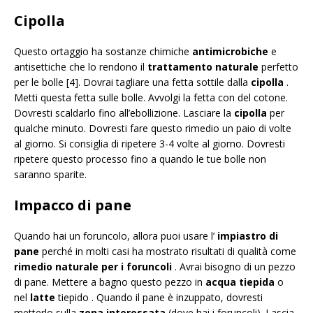
Cipolla
Questo ortaggio ha sostanze chimiche
antimicrobiche
e
antisettiche che lo rendono il
trattamento naturale
perfetto
per le bolle [4]. Dovrai tagliare una fetta sottile dalla
cipolla
.
Metti questa fetta sulle bolle. Avvolgi la fetta con del cotone.
Dovresti scaldarlo fino all’ebollizione. Lasciare la
cipolla
per
qualche minuto. Dovresti fare questo rimedio un paio di volte
al giorno. Si consiglia di ripetere 3-4 volte al giorno. Dovresti
ripetere questo processo fino a quando le tue bolle non
saranno sparite.
Impacco di pane
Quando hai un foruncolo, allora puoi usare l’
impiastro di
pane
perché in molti casi ha mostrato risultati di qualità come
rimedio naturale per i foruncoli
. Avrai bisogno di un pezzo
di pane. Mettere a bagno questo pezzo in
acqua tiepida
o
nel
latte
tiepido . Quando il pane è inzuppato, dovresti
metterlo sulla
zona interessata
(dove hai i foruncoli). Lascia