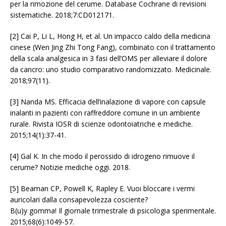
per la rimozione del cerume. Database Cochrane di revisioni
sistematiche. 2018;7:CD012171.
[2] Cai P, Li L, Hong H, et al. Un impacco caldo della medicina
cinese (Wen Jing Zhi Tong Fang), combinato con il trattamento
della scala analgesica in 3 fasi dell’OMS per alleviare il dolore
da cancro: uno studio comparativo randomizzato. Medicinale.
2018;97(11).
[3] Nanda MS. Efficacia dell’inalazione di vapore con capsule
inalanti in pazienti con raffreddore comune in un ambiente
rurale. Rivista IOSR di scienze odontoiatriche e mediche.
2015;14(1):37-41.
[4] Gal K. In che modo il perossido di idrogeno rimuove il
cerume? Notizie mediche oggi. 2018.
[5] Beaman CP, Powell K, Rapley E. Vuoi bloccare i vermi
auricolari dalla consapevolezza cosciente?
B(u)y gomma! Il giornale trimestrale di psicologia sperimentale.
2015;68(6):1049-57.