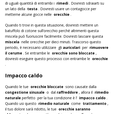
di uguali quantità di entrambi i
rimedi
. Dovresti sdraiarti su
un lato della
testa
. Dovresti usare un contagocce per
metterne alcune gocce nelle
orecchie
.
Quando ti trovi in ​​questa situazione, dovresti mettere un
batuffolo di cotone sull’orecchio perché altrimenti questa
miscela può fuoriuscire facilmente. Dovresti lasciare questa
miscela
nelle orecchie per dieci minuti. Trascorso questo
periodo, è necessario utilizzare gli
auricolari
per
rimuovere
il cerume
. Se entrambe le
orecchie sono bloccate
,
dovresti eseguire questo processo con entrambe le
orecchie
.
Impacco caldo
Quando le tue
orecchie bloccate
sono causate dalla
congestione sinusale
o dal
raffreddore
, allora il
rimedio
naturale
perfetto per la tua condizione è l’
impacco caldo
.
Quando usi questo
rimedio naturale
come
trattamento
,
il tuo dolore sarà ridotto, le tue
orecchie saranno