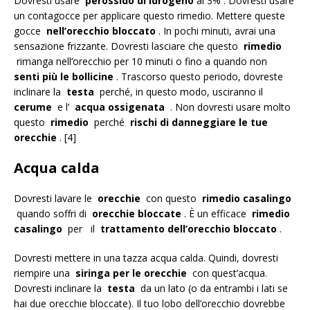
Dovresti usare
perossido di idrogeno
al 3% . Dovresti usare
un contagocce per applicare questo rimedio. Mettere queste
gocce
nell’orecchio bloccato
. In pochi minuti, avrai una
sensazione frizzante. Dovresti lasciare che questo
rimedio
rimanga nell’orecchio per 10 minuti o fino a quando non
senti più le bollicine
. Trascorso questo periodo, dovreste
inclinare la
testa
perché, in questo modo, usciranno il
cerume
e l’
acqua ossigenata
. Non dovresti usare molto
questo
rimedio
perché
rischi di danneggiare le tue
orecchie
. [4]
Acqua calda
Dovresti lavare le
orecchie
con questo
rimedio casalingo
quando soffri di
orecchie bloccate
. È un efficace
rimedio
casalingo
per il
trattamento
dell’orecchio bloccato
.
Dovresti mettere in una tazza acqua calda. Quindi, dovresti
riempire una
siringa per le orecchie
con quest’acqua.
Dovresti inclinare la
testa
da un lato (o da entrambi i lati se
hai due orecchie bloccate). Il tuo lobo dell’orecchio dovrebbe