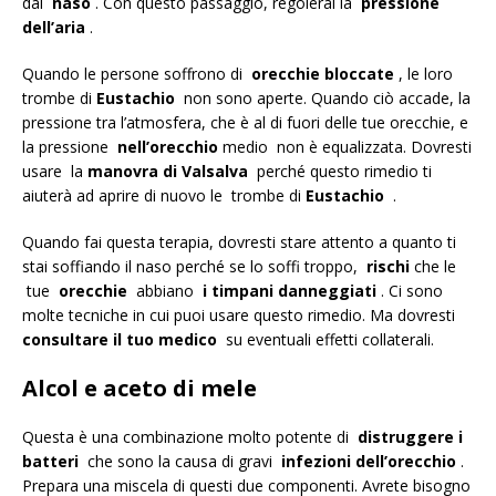
dal
naso
. Con questo passaggio, regolerai la
pressione
dell’aria
.
Quando le persone soffrono di
orecchie bloccate
, le loro
trombe di
Eustachio
non sono aperte. Quando ciò accade, la
pressione tra l’atmosfera, che è al di fuori delle tue orecchie, e
la pressione
nell’orecchio
medio non è equalizzata. Dovresti
usare la
manovra di Valsalva
perché questo rimedio ti
aiuterà ad aprire di nuovo le trombe di
Eustachio
.
Quando fai questa terapia, dovresti stare attento a quanto ti
stai soffiando il naso perché se lo soffi troppo,
rischi
che le
tue
orecchie
abbiano
i timpani danneggiati
. Ci sono
molte tecniche in cui puoi usare questo rimedio. Ma dovresti
consultare il tuo medico
su eventuali effetti collaterali.
Alcol e aceto di mele
Questa è una combinazione molto potente di
distruggere i
batteri
che sono la causa di gravi
infezioni dell’orecchio
.
Prepara una miscela di questi due componenti. Avrete bisogno