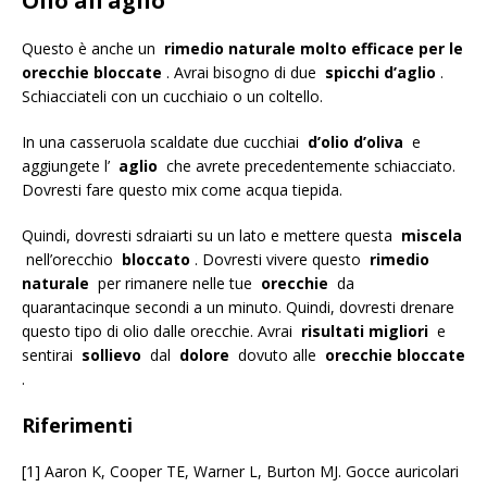
Olio all’aglio
Questo è anche un
rimedio naturale molto efficace per le
orecchie bloccate
. Avrai bisogno di due
spicchi d’aglio
.
Schiacciateli con un cucchiaio o un coltello.
In una casseruola scaldate due cucchiai
d’olio d’oliva
e
aggiungete l’
aglio
che avrete precedentemente schiacciato.
Dovresti fare questo mix come acqua tiepida.
Quindi, dovresti sdraiarti su un lato e mettere questa
miscela
nell’orecchio
bloccato
. Dovresti vivere questo
rimedio
naturale
per rimanere nelle tue
orecchie
da
quarantacinque secondi a un minuto. Quindi, dovresti drenare
questo tipo di olio dalle orecchie. Avrai
risultati migliori
e
sentirai
sollievo
dal
dolore
dovuto alle
orecchie bloccate
.
Riferimenti
[1] Aaron K, Cooper TE, Warner L, Burton MJ. Gocce auricolari