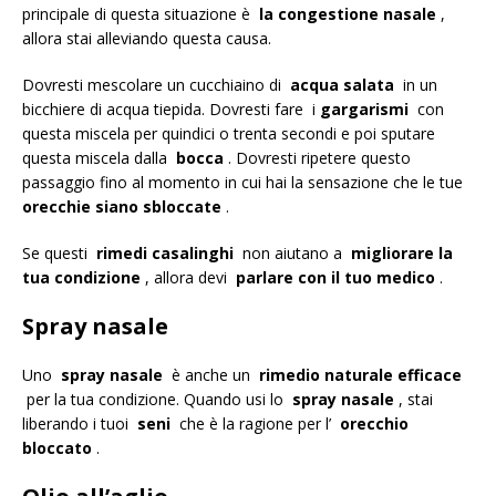
principale di questa situazione è
la congestione nasale
,
allora stai alleviando questa causa.
Dovresti mescolare un cucchiaino di
acqua salata
in un
bicchiere di acqua tiepida. Dovresti fare i
gargarismi
con
questa miscela per quindici o trenta secondi e poi sputare
questa miscela dalla
bocca
. Dovresti ripetere questo
passaggio fino al momento in cui hai la sensazione che le tue
orecchie siano sbloccate
.
Se questi
rimedi casalinghi
non aiutano a
migliorare la
tua condizione
, allora devi
parlare con il tuo medico
.
Spray nasale
Uno
spray nasale
è anche un
rimedio naturale efficace
per la tua condizione. Quando usi lo
spray nasale
, stai
liberando i tuoi
seni
che è la ragione per l’
orecchio
bloccato
.