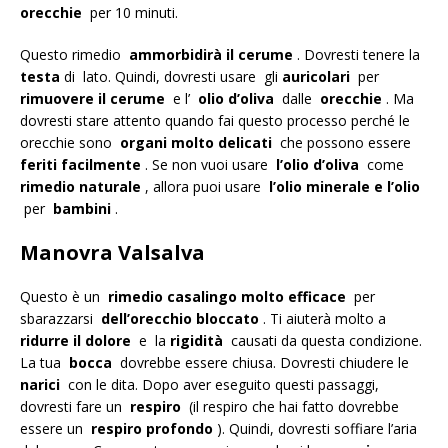
orecchie
per 10 minuti.
Questo rimedio
ammorbidirà il cerume
. Dovresti tenere la
testa
di lato. Quindi, dovresti usare gli
auricolari
per
rimuovere il cerume
e l’
olio d’oliva
dalle
orecchie
. Ma
dovresti stare attento quando fai questo processo perché le
orecchie sono
organi molto delicati
che possono essere
feriti facilmente
. Se non vuoi usare
l’olio d’oliva
come
rimedio naturale
, allora puoi usare
l’olio minerale e l’olio
per
bambini
.
Manovra Valsalva
Questo è un
rimedio casalingo molto efficace
per
sbarazzarsi
dell’orecchio bloccato
. Ti aiuterà molto a
ridurre il dolore
e la
rigidità
causati da questa condizione.
La tua
bocca
dovrebbe essere chiusa. Dovresti chiudere le
narici
con le dita. Dopo aver eseguito questi passaggi,
dovresti fare un
respiro
(il respiro che hai fatto dovrebbe
essere un
respiro profondo
). Quindi, dovresti soffiare l’aria