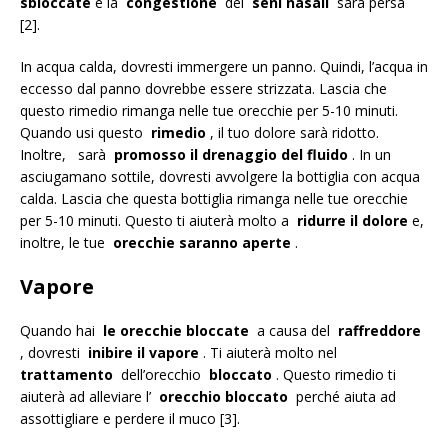
sbloccate
e la
congestione
dei
seni nasali
sarà persa
[2].
In acqua calda, dovresti immergere un panno. Quindi, l’acqua in
eccesso dal panno dovrebbe essere strizzata. Lascia che
questo rimedio rimanga nelle tue orecchie per 5-10 minuti.
Quando usi questo
rimedio
, il tuo dolore sarà ridotto.
Inoltre, sarà
promosso il
drenaggio del fluido
. In un
asciugamano sottile, dovresti avvolgere la bottiglia con acqua
calda. Lascia che questa bottiglia rimanga nelle tue orecchie
per 5-10 minuti. Questo ti aiuterà molto a
ridurre il dolore
e,
inoltre, le tue
orecchie saranno aperte
.
Vapore
Quando hai
le orecchie bloccate
a causa del
raffreddore
, dovresti
inibire il vapore
. Ti aiuterà molto nel
trattamento
dell’orecchio
bloccato
. Questo rimedio ti
aiuterà ad alleviare l’
orecchio bloccato
perché aiuta ad
assottigliare e perdere il muco [3].