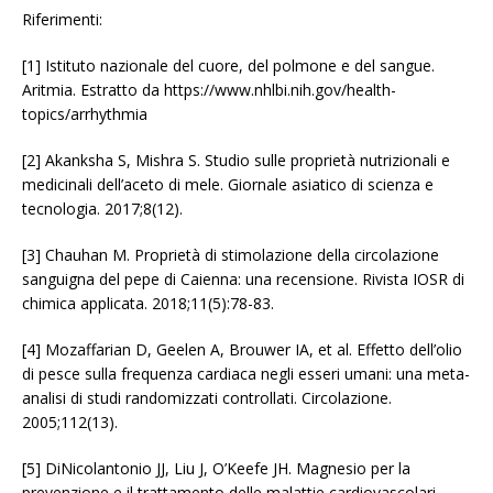
Riferimenti:
[1] Istituto nazionale del cuore, del polmone e del sangue.
Aritmia. Estratto da https://www.nhlbi.nih.gov/health-
topics/arrhythmia
[2] Akanksha S, Mishra S. Studio sulle proprietà nutrizionali e
medicinali dell’aceto di mele. Giornale asiatico di scienza e
tecnologia. 2017;8(12).
[3] Chauhan M. Proprietà di stimolazione della circolazione
sanguigna del pepe di Caienna: una recensione. Rivista IOSR di
chimica applicata. 2018;11(5):78-83.
[4] Mozaffarian D, Geelen A, Brouwer IA, et al. Effetto dell’olio
di pesce sulla frequenza cardiaca negli esseri umani: una meta-
analisi di studi randomizzati controllati. Circolazione.
2005;112(13).
[5] DiNicolantonio JJ, Liu J, O’Keefe JH. Magnesio per la
prevenzione e il trattamento delle malattie cardiovascolari.