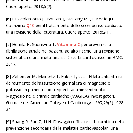
Cuore aperto. 2018;5(2).
[6] DiNicolantonio JJ, Bhutani J, McCarty MF, O’Keefe JH.
Coenzima
Q10
per il trattamento dello scompenso cardiaco:
una revisione della letteratura. Cuore aperto. 2015;2(1).
[7] Hemilä H, Suonsyrjä T.
Vitamina C
per prevenire la
fibrillazione atriale nei pazienti ad alto rischio: una revisione
sistematica e una meta-analisi. Disturbi cardiovascolari BMC.
2017.
[8] Zehender M, Meinertz T, Faber T, et al. Effetti antiaritmici
dell’aumento dell’assunzione giornaliera di magnesio e
potassio in pazienti con frequenti aritmie ventricolari.
Magnesio nelle aritmie cardiache (MAGICA) Investigatori.
Giornale dell’American College of Cardiology. 1997;29(5):1028-
34.
[9] Shang R, Sun Z, Li H. Dosaggio efficace di L-carnitina nella
prevenzione secondaria delle malattie cardiovascolari: una