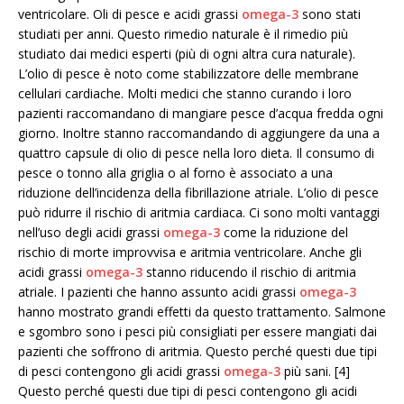
ventricolare. Oli di pesce e acidi grassi
omega-3
sono stati
studiati per anni. Questo rimedio naturale è il rimedio più
studiato dai medici esperti (più di ogni altra cura naturale).
L’olio di pesce è noto come stabilizzatore delle membrane
cellulari cardiache. Molti medici che stanno curando i loro
pazienti raccomandano di mangiare pesce d’acqua fredda ogni
giorno. Inoltre stanno raccomandando di aggiungere da una a
quattro capsule di olio di pesce nella loro dieta. Il consumo di
pesce o tonno alla griglia o al forno è associato a una
riduzione dell’incidenza della fibrillazione atriale. L’olio di pesce
può ridurre il rischio di aritmia cardiaca. Ci sono molti vantaggi
nell’uso degli acidi grassi
omega-3
come la riduzione del
rischio di morte improvvisa e aritmia ventricolare. Anche gli
acidi grassi
omega-3
stanno riducendo il rischio di aritmia
atriale. I pazienti che hanno assunto acidi grassi
omega-3
hanno mostrato grandi effetti da questo trattamento. Salmone
e sgombro sono i pesci più consigliati per essere mangiati dai
pazienti che soffrono di aritmia. Questo perché questi due tipi
di pesci contengono gli acidi grassi
omega-3
più sani. [4]
Questo perché questi due tipi di pesci contengono gli acidi