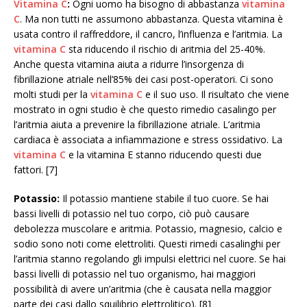
Vitamina C
:
Ogni uomo ha bisogno di abbastanza
vitamina
C
. Ma non tutti ne assumono abbastanza. Questa vitamina è
usata contro il raffreddore, il cancro, l’influenza e l’aritmia. La
vitamina C
sta riducendo il rischio di aritmia del 25-40%.
Anche questa vitamina aiuta a ridurre l’insorgenza di
fibrillazione atriale nell’85% dei casi post-operatori. Ci sono
molti studi per la
vitamina C
e il suo uso. Il risultato che viene
mostrato in ogni studio è che questo rimedio casalingo per
l’aritmia aiuta a prevenire la fibrillazione atriale. L’aritmia
cardiaca è associata a infiammazione e stress ossidativo. La
vitamina C
e la vitamina E stanno riducendo questi due
fattori. [7]
Potassio:
Il potassio mantiene stabile il tuo cuore. Se hai
bassi livelli di potassio nel tuo corpo, ciò può causare
debolezza muscolare e aritmia. Potassio, magnesio, calcio e
sodio sono noti come elettroliti. Questi rimedi casalinghi per
l’aritmia stanno regolando gli impulsi elettrici nel cuore. Se hai
bassi livelli di potassio nel tuo organismo, hai maggiori
possibilità di avere un’aritmia (che è causata nella maggior
parte dei casi dallo squilibrio elettrolitico). [8]