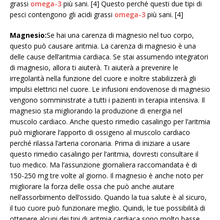
grassi
omega-3
più sani. [4] Questo perché questi due tipi di
pesci contengono gli acidi grassi
omega-3
più sani. [4]
Magnesio:
Se hai una carenza di magnesio nel tuo corpo,
questo può causare aritmia. La carenza di magnesio è una
delle cause dell’aritmia cardiaca. Se stai assumendo integratori
di magnesio, allora ti aiuterà. Ti aiuterà a prevenire le
irregolarità nella funzione del cuore e inoltre stabilizzerà gli
impulsi elettrici nel cuore. Le infusioni endovenose di magnesio
vengono somministrate a tutti i pazienti in terapia intensiva. Il
magnesio sta migliorando la produzione di energia nel
muscolo cardiaco. Anche questo rimedio casalingo per l’aritmia
può migliorare l’apporto di ossigeno al muscolo cardiaco
perché rilassa l’arteria coronaria. Prima di iniziare a usare
questo rimedio casalingo per l’aritmia, dovresti consultare il
tuo medico. Ma l’assunzione giornaliera raccomandata è di
150-250 mg tre volte al giorno. Il magnesio è anche noto per
migliorare la forza delle ossa che può anche aiutare
nell’assorbimento dell’ossido. Quando la tua salute è al sicuro,
il tuo cuore può funzionare meglio. Quindi, le tue possibilità di
ottenere alcuni dei tipi di aritmia cardiaca sono molto basse.