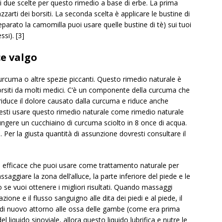
hai due scelte per questo rimedio a base di erbe. La prima
zarti dei borsiti. La seconda scelta è applicare le bustine di
parato la camomilla puoi usare quelle bustine di tè) sui tuoi
ssi). [3]
ce valgo
 curcuma o altre spezie piccanti. Questo rimedio naturale è
siti da molti medici. C’è un componente della curcuma che
duce il dolore causato dalla curcuma e riduce anche
esti usare questo rimedio naturale come rimedio naturale
ungere un cucchiaino di curcuma sciolto in 8 once di acqua.
. Per la giusta quantità di assunzione dovresti consultare il
e efficace che puoi usare come trattamento naturale per
assaggiare la zona dell’alluce, la parte inferiore del piede e le
no se vuoi ottenere i migliori risultati. Quando massaggi
lazione e il flusso sanguigno alle dita dei piedi e al piede, il
si di nuovo attorno alle ossa delle gambe (come era prima
 liquido sinoviale, allora questo liquido lubrifica e nutre le