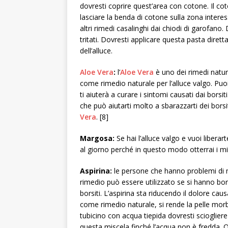
dovresti coprire quest’area con cotone. Il c
lasciare la benda di cotone sulla zona interes
altri rimedi casalinghi dai chiodi di garofano
tritati. Dovresti applicare questa pasta dirett
dell’alluce.
Aloe Vera
:
l’
Aloe Vera
è uno dei rimedi natural
come rimedio naturale per l’alluce valgo. Puoi 
ti aiuterà a curare i sintomi causati dai borsi
che può aiutarti molto a sbarazzarti dei borsit
Vera
. [8]
Margosa:
Se hai l’alluce valgo e vuoi liberart
al giorno perché in questo modo otterrai i migl
Aspirina:
le persone che hanno problemi di m
rimedio può essere utilizzato se si hanno bors
borsiti. L’aspirina sta riducendo il dolore causa
come rimedio naturale, si rende la pelle morbid
tubicino con acqua tiepida dovresti sciogliere
questa miscela finché l’acqua non è fredda. 