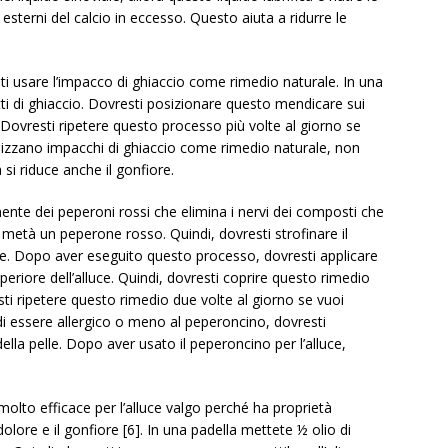
 esterni del calcio in eccesso. Questo aiuta a ridurre le
esti usare l’impacco di ghiaccio come rimedio naturale. In una
ti di ghiaccio. Dovresti posizionare questo mendicare sui
i. Dovresti ripetere questo processo più volte al giorno se
utilizzano impacchi di ghiaccio come rimedio naturale, non
 si riduce anche il gonfiore.
nte dei peperoni rossi che elimina i nervi dei composti che
 metà un peperone rosso. Quindi, dovresti strofinare il
ce. Dopo aver eseguito questo processo, dovresti applicare
periore dell’alluce. Quindi, dovresti coprire questo rimedio
ti ripetere questo rimedio due volte al giorno se vuoi
o di essere allergico o meno al peperoncino, dovresti
ella pelle. Dopo aver usato il peperoncino per l’alluce,
olto efficace per l’alluce valgo perché ha proprietà
dolore e il gonfiore [6]. In una padella mettete ½ olio di