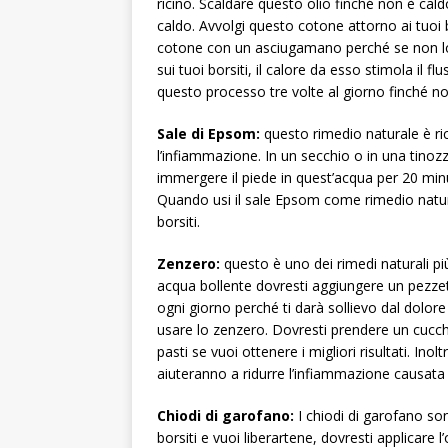
ricino. Scaldare questo olio finché non è cald
caldo. Avvolgi questo cotone attorno ai tuoi 
cotone con un asciugamano perché se non lo fa
sui tuoi borsiti, il calore da esso stimola il f
questo processo tre volte al giorno finché no
Sale di Epsom:
questo rimedio naturale è ric
l’infiammazione. In un secchio o in una tinoz
immergere il piede in quest’acqua per 20 minu
Quando usi il sale Epsom come rimedio natural
borsiti.
Zenzero:
questo è uno dei rimedi naturali più 
acqua bollente dovresti aggiungere un pezzet
ogni giorno perché ti darà sollievo dal dolore 
usare lo zenzero. Dovresti prendere un cucch
pasti se vuoi ottenere i migliori risultati. I
aiuteranno a ridurre l’infiammazione causata d
Chiodi di garofano:
I chiodi di garofano son
borsiti e vuoi liberartene, dovresti applicare l