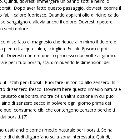
o. Quindi, dovresti immergere un panno sottile nell’olio
borsiti. Dopo aver fatto questo passaggio, dovresti coprire il
i, il calore fuoriesce. Quando applichi olio di ricino caldo
lusso sanguigno e allevia anche il dolore. Dovresti ripetere
n senti dolore.
co di solfato di magnesio che riduce al minimo il dolore e
za piena di acqua calda, sciogliere ½ sale Epsom e poi
ti. Dovresti ripetere questo processo due volte al giorno.
e per i tuoi borsiti, stai diminuendo le dimensioni dei
utilizzati per i borsiti. Puoi fare un tonico allo zenzero. In
to di zenzero fresco. Dovresti bere questo rimedio naturale
causato dai borsiti. Inoltre c’è un’altra opzione in cui puoi
iaino di zenzero secco in polvere ogni giorno prima dei
noltre puoi consumare cibi che contengono zenzero perché ti
ai borsiti. [7]
o usati anche come rimedio naturale per i borsiti. Se hai i
’olio di chiodi di garofano sulla zona interessata. Quindi,