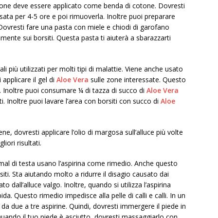
otone deve essere applicato come benda di cotone. Dovresti
sata per 4-5 ore e poi rimuoverla. Inoltre puoi preparare
. Dovresti fare una pasta con miele e chiodi di garofano
amente sui borsiti. Questa pasta ti aiuterà a sbarazzarti
i più utilizzati per molti tipi di malattie. Viene anche usato
applicare il gel di
Aloe Vera
sulle zone interessate. Questo
ti. Inoltre puoi consumare ¼ di tazza di succo di
Aloe Vera
i. Inoltre puoi lavare l’area con borsiti con succo di
Aloe
ene, dovresti applicare l’olio di margosa sull’alluce più volte
iori risultati.
al di testa usano l’aspirina come rimedio. Anche questo
iti. Sta aiutando molto a ridurre il disagio causato dai
to dall’alluce valgo. Inoltre, quando si utilizza l’aspirina
a. Questo rimedio impedisce alla pelle di calli e calli. In un
 da due a tre aspirine. Quindi, dovresti immergere il piede in
Quando il tuo piede è asciutto, dovresti massaggiarlo con