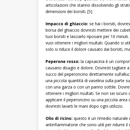
articolazioni che stanno dissolvendo gli strati
dimensioni dei borsiti. [5]
Impacco di ghiaccio:
se hai i borsiti, dovr
borsa del ghiaccio dovresti mettere dei cubet
tuoi borsiti e lasciarlo riposare per 10 minut
vuoi ottenere i migliori risultati. Quando si 
solo si riduce il dolore causato dai borsiti, ma
Peperone rosso:
la capsaicina è un compone
causano disagio e dolore. Dovresti tagliare a
succo del peperoncino direttamente sull’allu
una piccola quantità di vaselina sulla parte su
con una garza o con un panno sottile. Dovres
ottenere i migliori risultati. Se non sei sicur
applicare il peperoncino su una piccola area d
dovresti lavarti le mani dopo ogni utilizzo.
Olio di ricino:
questo è un rimedio naturale m
antinfiammatorie che sono utili per ridurre il 