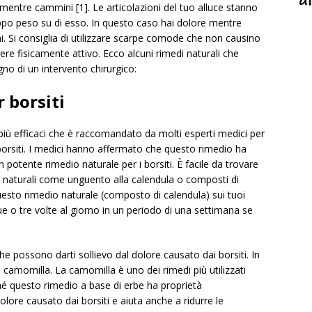
 mentre cammini [1]. Le articolazioni del tuo alluce stanno
oppo peso su di esso. In questo caso hai dolore mentre
 Si consiglia di utilizzare scarpe comode che non causino
essere fisicamente attivo. Ecco alcuni rimedi naturali che
gno di un intervento chirurgico:
 borsiti
più efficaci che è raccomandato da molti esperti medici per
borsiti. I medici hanno affermato che questo rimedio ha
potente rimedio naturale per i borsiti. È facile da trovare
nti naturali come unguento alla calendula o composti di
questo rimedio naturale (composto di calendula) sui tuoi
e o tre volte al giorno in un periodo di una settimana se
che possono darti sollievo dal dolore causato dai borsiti. In
camomilla. La camomilla è uno dei rimedi più utilizzati
hé questo rimedio a base di erbe ha proprietà
olore causato dai borsiti e aiuta anche a ridurre le