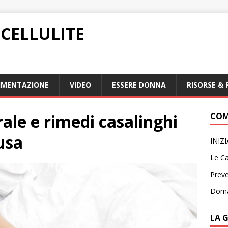
CELLULITE
IMENTAZIONE
VIDEO
ESSERE DONNA
RISORSE & 
le e rimedi casalinghi
COM
usa
INIZ
Le Ca
Preve
Doma
LA 