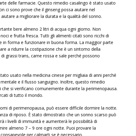
arte delle farmacie. Questo rimedio casalingo è stato usato
Non ci sono prove che il ginseng possa aiutare nel
iutare a migliorare la durata e la qualità del sonno.
tante bere almeno 2 litri di acqua ogni giorno. Non
oci e frutta fresca. Tutti gli alimenti citati sono ricchi di
ere in forma e funzionare in buona forma. La maggior parte
tare a ridurre la costipazione che è un sintomo della
 di grassi trans, carne rossa e sale perché possono
tato usato nella medicina cinese per migliaia di anni perché
 mentale e il flusso sanguigno. Inoltre, questo rimedio
ivi che si verificano comunemente durante la perimenopausa.
cati di tutto il mondo.
mi di perimenopausa, può essere difficile dormire la notte.
anza di riposo. È stato dimostrato che un sonno scarso può
à i livelli di immunità e aumenterà le possibilità di
mire almeno 7 – 9 ore ogni notte. Puoi provare la
 consapevole per calmarti se è necessario.