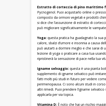
Estratto di corteccia di pino marittimo 
Pycnogenol. Puoi acquistarlo online o presso 
composto da ormoni vegetali e prodotti chimic
si dice che l’assunzione di estratto di cortec
può migliorare significativamente le vampate 
Yoga:
questa pratica ha guadagnato la sua p
calore, sbalzi d’umore e insonnia a causa del
può aiutarti a dormire meglio e che sarai di
lezione di yoga o praticare a casa tua usando
ripristinerà la sensazione di pace nella tua vi
Igname selvaggio:
questa è una pianta bota
supplemento di igname selvatico può imitare 
fatti molti più studi in futuro per vedere co
perimenopausa. Ci sono alcuni studi in corso 
altri rimedi. Puoi prendere l’igname selvatic
applicarla per via topica.
Vitamina D:
È noto che hai un rischio maggi