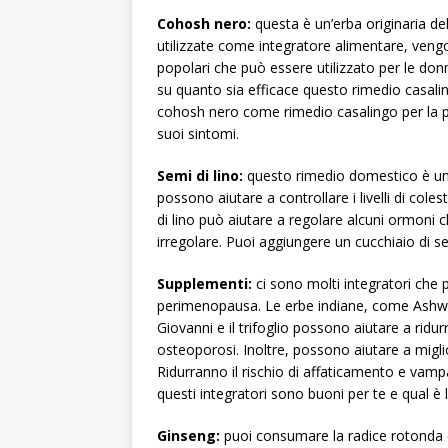
Cohosh nero:
questa è un’erba originaria d
utilizzate come integratore alimentare, ven
popolari che può essere utilizzato per le do
su quanto sia efficace questo rimedio casaling
cohosh nero come rimedio casalingo per la p
suoi sintomi.
Semi di lino:
questo rimedio domestico è una
possono aiutare a controllare i livelli di coles
di lino può aiutare a regolare alcuni ormoni 
irregolare. Puoi aggiungere un cucchiaio di semi
Supplementi:
ci sono molti integratori che 
perimenopausa. Le erbe indiane, come Ashwag
Giovanni e il trifoglio possono aiutare a ridur
osteoporosi. Inoltre, possono aiutare a migli
Ridurranno il rischio di affaticamento e vamp
questi integratori sono buoni per te e qual è
Ginseng:
puoi consumare la radice rotonda d