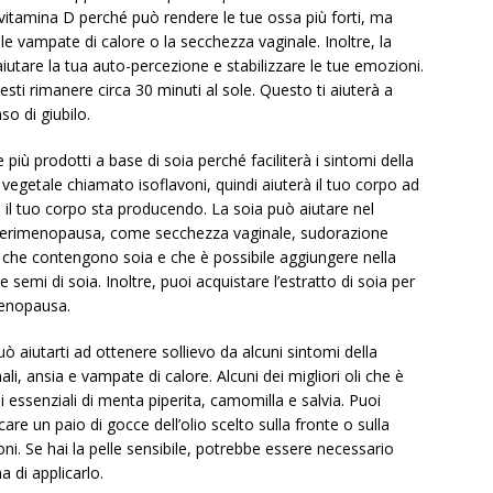
 vitamina D perché può rendere le tue ossa più forti, ma
e vampate di calore o la secchezza vaginale. Inoltre, la
iutare la tua auto-percezione e stabilizzare le tue emozioni.
sti rimanere circa 30 minuti al sole. Questo ti aiuterà a
so di giubilo.
più prodotti a base di soia perché faciliterà i sintomi della
getale chiamato isoflavoni, quindi aiuterà il tuo corpo ad
e il tuo corpo sta producendo. La soia può aiutare nel
a perimenopausa, come secchezza vaginale, sudorazione
i che contengono soia e che è possibile aggiungere nella
semi di soia. Inoltre, puoi acquistare l’estratto di soia per
menopausa.
 aiutarti ad ottenere sollievo da alcuni sintomi della
i, ansia e vampate di calore. Alcuni dei migliori oli che è
i essenziali di menta piperita, camomilla e salvia. Puoi
care un paio di gocce dell’olio scelto sulla fronte o sulla
ni. Se hai la pelle sensibile, potrebbe essere necessario
a di applicarlo.