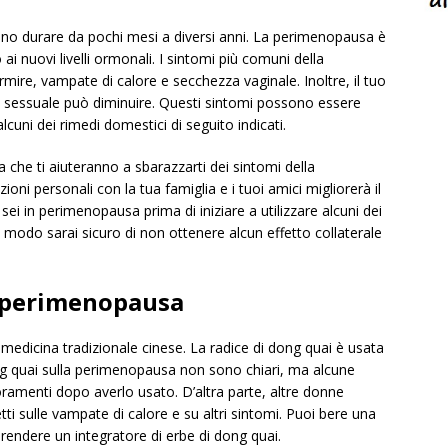
ono durare da pochi mesi a diversi anni. La perimenopausa è
ai nuovi livelli ormonali. I sintomi più comuni della
re, vampate di calore e secchezza vaginale. Inoltre, il tuo
o sessuale può diminuire. Questi sintomi possono essere
alcuni dei rimedi domestici di seguito indicati.
 che ti aiuteranno a sbarazzarti dei sintomi della
ioni personali con la tua famiglia e i tuoi amici migliorerà il
ei in perimenopausa prima di iniziare a utilizzare alcuni dei
to modo sarai sicuro di non ottenere alcun effetto collaterale
a perimenopausa
medicina tradizionale cinese. La radice di dong quai è usata
dong quai sulla perimenopausa non sono chiari, ma alcune
ramenti dopo averlo usato. D’altra parte, altre donne
ti sulle vampate di calore e su altri sintomi. Puoi bere una
prendere un integratore di erbe di dong quai.