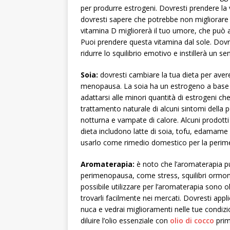
per produrre estrogeni. Dovresti prendere la
dovresti sapere che potrebbe non migliorare l
vitamina D migliorerà il tuo umore, che può a
Puoi prendere questa vitamina dal sole. Dovre
ridurre lo squilibrio emotivo e instillerà un sen
Soia:
dovresti cambiare la tua dieta per avere 
menopausa. La soia ha un estrogeno a base ve
adattarsi alle minori quantità di estrogeni ch
trattamento naturale di alcuni sintomi dell
notturna e vampate di calore. Alcuni prodott
dieta includono latte di soia, tofu, edamame e 
usarlo come rimedio domestico per la peri
Aromaterapia:
è noto che l’aromaterapia può
perimenopausa, come stress, squilibri ormonal
possibile utilizzare per l’aromaterapia sono ol
trovarli facilmente nei mercati. Dovresti appli
nuca e vedrai miglioramenti nelle tue condizio
diluire l’olio essenziale con
olio di cocco
prim