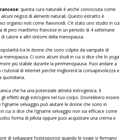
francese:
questa cura naturale è anche conosciuta come
alcuni negozi di alimenti naturali. Questo estratto è
i organici noti come flavonoidi. C’è stato uno studio in cui
cia di pino marittimo francese in un periodo di 4 settimane
di calore e altri sintomi della menopausa.
opolarità tra le donne che sono colpite da vampate di
la menopausa. Ci sono alcuni studi in cui si dice che lo yoga
 umore più stabile durante la perimenopausa. Puoi andare a
 i tutorial di Internet perché migliorerà la consapevolezza e
ta quotidiana.
nica che ha una potenziale attività estrogenica. Il
gli effetti degli estrogeni nel tuo corpo. Dovrebbero essere
me l’igname selvaggio può aiutare le donne che sono in
in cui si dice che l’igname selvaggio non sia efficace come
o sotto forma di pillola oppure puoi acquistare una crema e
ore di sviluppare l’osteoporosi quando le ovaie si fermano