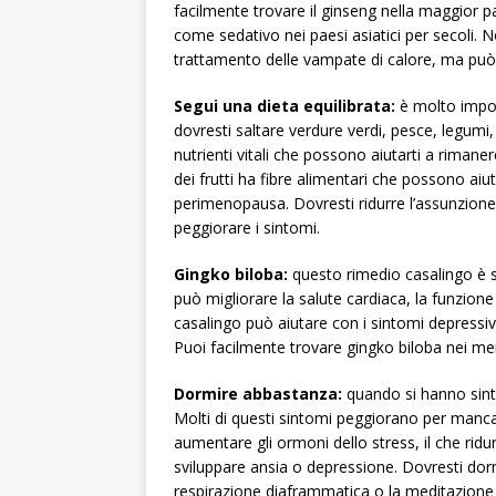
facilmente trovare il ginseng nella maggior p
come sedativo nei paesi asiatici per secoli. 
trattamento delle vampate di calore, ma può a
Segui una dieta equilibrata:
è molto impor
dovresti saltare verdure verdi, pesce, legumi, n
nutrienti vitali che possono aiutarti a riman
dei frutti ha fibre alimentari che possono aiu
perimenopausa. Dovresti ridurre l’assunzione
peggiorare i sintomi.
Gingko biloba:
questo rimedio casalingo è s
può migliorare la salute cardiaca, la funzione
casalingo può aiutare con i sintomi depress
Puoi facilmente trovare gingko biloba nei mer
Dormire abbastanza:
quando si hanno sinto
Molti di questi sintomi peggiorano per manc
aumentare gli ormoni dello stress, il che ridurr
sviluppare ansia o depressione. Dovresti dor
respirazione diaframmatica o la meditazione