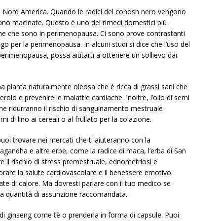
el Nord America. Quando le radici del cohosh nero vengono
gono macinate. Questo è uno dei rimedi domestici più
nne che sono in perimenopausa. Ci sono prove contrastanti
o per la perimenopausa. In alcuni studi si dice che l’uso del
erimenopausa, possa aiutarti a ottenere un sollievo dai
 pianta naturalmente oleosa che è ricca di grassi sani che
terolo e prevenire le malattie cardiache. Inoltre, l’olio di semi
che ridurranno il rischio di sanguinamento mestruale
 di lino ai cereali o al frullato per la colazione.
puoi trovare nei mercati che ti aiuteranno con la
andha e altre erbe, come la radice di maca, l’erba di San
re il rischio di stress premestruale, ednometriosi e
orare la salute cardiovascolare e il benessere emotivo.
ate di calore. Ma dovresti parlare con il tuo medico se
 la quantità di assunzione raccomandata.
i ginseng come tè o prenderla in forma di capsule. Puoi