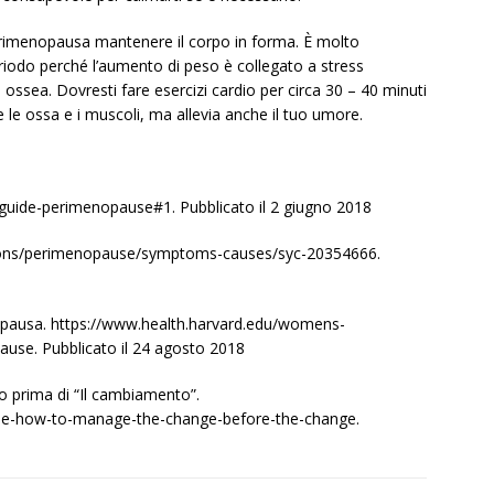
rimenopausa mantenere il corpo in forma. È molto
riodo perché l’aumento di peso è collegato a stress
ssea. Dovresti fare esercizi cardio per circa 30 – 40 minuti
e le ossa e i muscoli, ma allevia anche il tuo umore.
ide-perimenopause#1. Pubblicato il 2 giugno 2018
tions/perimenopause/symptoms-causes/syc-20354666.
opausa. https://www.health.harvard.edu/womens-
use. Pubblicato il 24 agosto 2018
 prima di “Il cambiamento”.
use-how-to-manage-the-change-before-the-change.