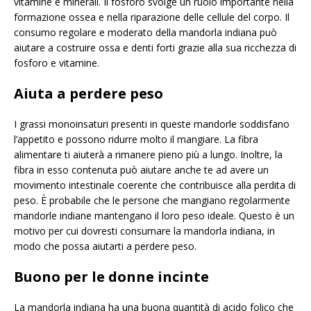
vitamine e minerali. Il fosforo svolge un ruolo importante nella
formazione ossea e nella riparazione delle cellule del corpo. Il
consumo regolare e moderato della mandorla indiana può
aiutare a costruire ossa e denti forti grazie alla sua ricchezza di
fosforo e vitamine.
Aiuta a perdere peso
I grassi monoinsaturi presenti in queste mandorle soddisfano
l’appetito e possono ridurre molto il mangiare. La fibra
alimentare ti aiuterà a rimanere pieno più a lungo. Inoltre, la
fibra in esso contenuta può aiutare anche te ad avere un
movimento intestinale coerente che contribuisce alla perdita di
peso. È probabile che le persone che mangiano regolarmente
mandorle indiane mantengano il loro peso ideale. Questo è un
motivo per cui dovresti consumare la mandorla indiana, in
modo che possa aiutarti a perdere peso.
Buono per le donne incinte
La mandorla indiana ha una buona quantità di acido folico che