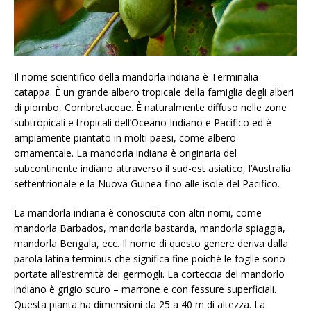
Il nome scientifico della mandorla indiana è Terminalia
catappa. È un grande albero tropicale della famiglia degli alberi
di piombo, Combretaceae. È naturalmente diffuso nelle zone
subtropicali e tropicali dell’Oceano Indiano e Pacifico ed è
ampiamente piantato in molti paesi, come albero
ornamentale. La mandorla indiana è originaria del
subcontinente indiano attraverso il sud-est asiatico, l’Australia
settentrionale e la Nuova Guinea fino alle isole del Pacifico.
La mandorla indiana è conosciuta con altri nomi, come
mandorla Barbados, mandorla bastarda, mandorla spiaggia,
mandorla Bengala, ecc. Il nome di questo genere deriva dalla
parola latina terminus che significa fine poiché le foglie sono
portate all’estremità dei germogli. La corteccia del mandorlo
indiano è grigio scuro – marrone e con fessure superficiali.
Questa pianta ha dimensioni da 25 a 40 m di altezza. La