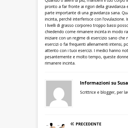
Quando ti alleni di più, mantieni il tuo corpo
pronto a far fronte ai rigori della gravidanz
parte importante di una gravidanza sana. Quan
incinta, perché interferisce con l’ovulazione. 
I livelli di grasso corporeo troppo bassi posso
chiedendo come rimanere incinta in modo rapi
iniziare con un regime di esercizio sano che 
esercizi o fai frequenti allenamenti intensi, p
attento con i tuoi esercizi. I medici hanno no
pesantemente e molto tempo, queste donne h
rimanere incinta.
Informazioni su Sus
Scrittrice e blogger, per 
PRECEDENTE