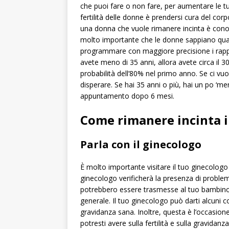
che puoi fare o non fare, per aumentare le tue
fertilità delle donne è prendersi cura del cor
una donna che vuole rimanere incinta è conosc
molto importante che le donne sappiano quant
programmare con maggiore precisione i rapport
avete meno di 35 anni, allora avete circa il 3
probabilità dell’80% nel primo anno. Se ci vu
disperare. Se hai 35 anni o più, hai un po ‘m
appuntamento dopo 6 mesi.
Come rimanere incinta i
Parla con il ginecologo
È molto importante visitare il tuo ginecologo p
ginecologo verificherà la presenza di problem
potrebbero essere trasmesse al tuo bambino. D
generale. Il tuo ginecologo può darti alcuni c
gravidanza sana. Inoltre, questa è l’occasio
potresti avere sulla fertilità e sulla gravidanza