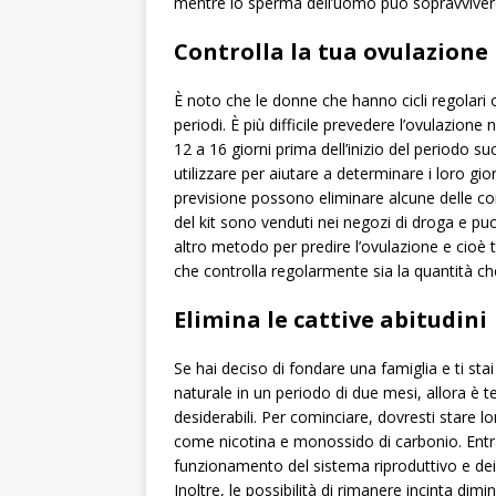
mentre lo sperma dell’uomo può sopravvivere
Controlla la tua ovulazione
È noto che le donne che hanno cicli regolari 
periodi. È più difficile prevedere l’ovulazione
12 a 16 giorni prima dell’inizio del periodo 
utilizzare per aiutare a determinare i loro gior
previsione possono eliminare alcune delle co
del kit sono venduti nei negozi di droga e puo
altro metodo per predire l’ovulazione e cioè 
che controlla regolarmente sia la quantità ch
Elimina le cattive abitudini
Se hai deciso di fondare una famiglia e ti s
naturale in un periodo di due mesi, allora è 
desiderabili. Per cominciare, dovresti stare lo
come nicotina e monossido di carbonio. Ent
funzionamento del sistema riproduttivo e dei v
Inoltre, le possibilità di rimanere incinta di