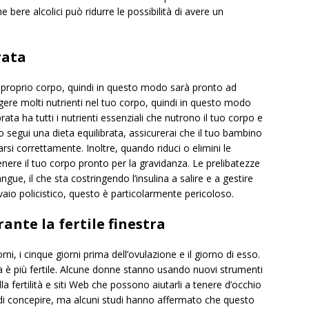
e bere alcolici può ridurre le possibilità di avere un
rata
 proprio corpo, quindi in questo modo sarà pronto ad
ere molti nutrienti nel tuo corpo, quindi in questo modo
rata ha tutti i nutrienti essenziali che nutrono il tuo corpo e
o segui una dieta equilibrata, assicurerai che il tuo bambino
parsi correttamente. Inoltre, quando riduci o elimini le
ere il tuo corpo pronto per la gravidanza. Le prelibatezze
gue, il che sta costringendo l’insulina a salire e a gestire
ovaio policistico, questo è particolarmente pericoloso.
rante la fertile finestra
iorni, i cinque giorni prima dell’ovulazione e il giorno di esso.
a è più fertile. Alcune donne stanno usando nuovi strumenti
a fertilità e siti Web che possono aiutarli a tenere d’occhio
i concepire, ma alcuni studi hanno affermato che questo