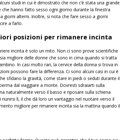
lcuni studi in cui è dimostrato che non c’è stata una grande
ie che hanno fatto sesso ogni giorno durante la finestra
a giorni alterni. Inoltre, si nota che fare sesso a giorni
cire a farlo.
iori posizioni per rimanere incinta
anere incinta è solo un mito. Non ci sono prove scientifiche
o sia migliore delle donne che sono in cima quando si tratta
ambino. In casi molto rari, la cervice della donna si trova in
zioni possono fare la differenza. Ci sono alcuni casi in cui è
e sfidano la gravità, come stare in piedi o seduti durante il
erma dal viaggiare a monte. Dovresti sdraiarti sulla
ina naturalmente verso il basso e riposare sulla schiena
iunirsi lì, il che dà loro un vantaggio nel nuotare verso il
ento migliore per rimanere incinta sia la mattina quando il