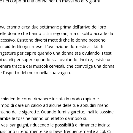
 nel corpo di una donna per un massimo di 5 giorni.
ovuleranno circa due settimane prima dell’arrivo dei loro
 nelle donne che hanno cicli irregolari, ma di solito accade da
successivo. Esistono diversi metodi che le donne possono
ni più fertili ogni mese. L’ovulazione domestica: i kit di
ngetture per capire quando una donna sta ovulando. I test
i usarli per sapere quando stai ovulando. Inoltre, esiste un
tenere traccia dei muscoli cervicali, che coinvolge una donna
e l’aspetto del muco nella sua vagina.
tai chiedendo come rimanere incinta in modo rapido e
tempo di dare un calcio ad alcune delle tue abitudini meno
ntano dalle sigarette. Quando fumi sigarette, inali le tossine,
rambe le tossine hanno un effetto dannoso sul
asi sanguigni, riducendo le possibilità di rimanere incinta.
minuiscono ulteriormente se si beve frequentemente alcol. Ci