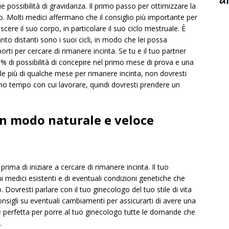
 possibilità di gravidanza. Il primo passo per ottimizzare la
po. Molti medici affermano che il consiglio più importante per
ere il suo corpo, in particolare il suo ciclo mestruale. È
o distanti sono i suoi cicli, in modo che lei possa
i per cercare di rimanere incinta. Se tu e il tuo partner
0% di possibilità di concepire nel primo mese di prova e una
ole più di qualche mese per rimanere incinta, non dovresti
eno tempo con cui lavorare, quindi dovresti prendere un
n modo naturale e veloce
rima di iniziare a cercare di rimanere incinta. Il tuo
i medici esistenti e di eventuali condizioni genetiche che
ovresti parlare con il tuo ginecologo del tuo stile di vita
onsigli su eventuali cambiamenti per assicurarti di avere una
ne perfetta per porre al tuo ginecologo tutte le domande che
.