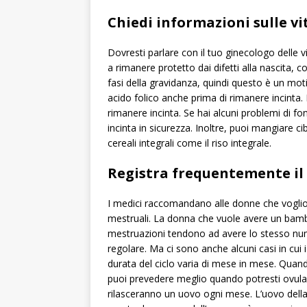
Chiedi informazioni sulle v
Dovresti parlare con il tuo ginecologo delle 
a rimanere protetto dai difetti alla nascita, c
fasi della gravidanza, quindi questo è un mo
acido folico anche prima di rimanere incinta. 
rimanere incinta. Se hai alcuni problemi di f
incinta in sicurezza. Inoltre, puoi mangiare cib
cereali integrali come il riso integrale.
Registra frequentemente il 
I medici raccomandano alle donne che vogliono
mestruali. La donna che vuole avere un bambi
mestruazioni tendono ad avere lo stesso num
regolare. Ma ci sono anche alcuni casi in cui i
durata del ciclo varia di mese in mese. Quan
puoi prevedere meglio quando potresti ovulare
rilasceranno un uovo ogni mese. L’uovo della 