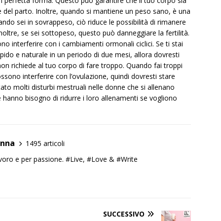
 in perfetta forma. Questo può garantire che il tuo corpo sia
a e del parto. Inoltre, quando si mantiene un peso sano, è una
do sei in sovrappeso, ciò riduce le possibilità di rimanere
Inoltre, se sei sottopeso, questo può danneggiare la fertilità.
no interferire con i cambiamenti ormonali ciclici. Se ti stai
do e naturale in un periodo di due mesi, allora dovresti
non richiede al tuo corpo di fare troppo. Quando fai troppi
ossono interferire con l’ovulazione, quindi dovresti stare
tato molti disturbi mestruali nelle donne che si allenano
anno bisogno di ridurre i loro allenamenti se vogliono
anna
1495 articoli
lavoro e per passione. #Live, #Love & #Write
SUCCESSIVO