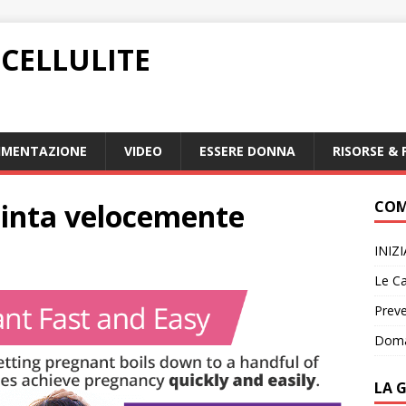
CELLULITE
IMENTAZIONE
VIDEO
ESSERE DONNA
RISORSE & 
inta velocemente
COM
INIZ
Le Ca
Preve
Doma
LA 