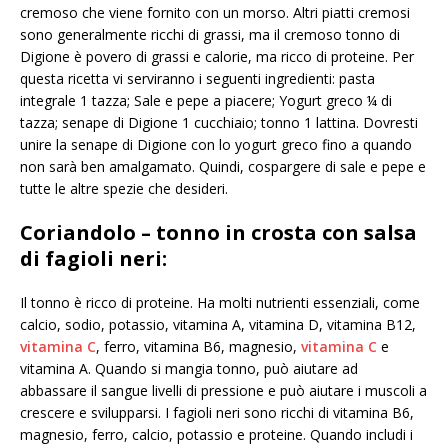
cremoso che viene fornito con un morso. Altri piatti cremosi
sono generalmente ricchi di grassi, ma il cremoso tonno di
Digione è povero di grassi e calorie, ma ricco di proteine. Per
questa ricetta vi serviranno i seguenti ingredienti: pasta
integrale 1 tazza; Sale e pepe a piacere; Yogurt greco ¼ di
tazza; senape di Digione 1 cucchiaio; tonno 1 lattina. Dovresti
unire la senape di Digione con lo yogurt greco fino a quando
non sarà ben amalgamato. Quindi, cospargere di sale e pepe e
tutte le altre spezie che desideri.
Coriandolo –
tonno in crosta con salsa
di fagioli neri:
Il tonno è ricco di proteine. Ha molti nutrienti essenziali, come
calcio, sodio, potassio, vitamina A, vitamina D, vitamina B12,
vitamina C
, ferro, vitamina B6, magnesio,
vitamina C
e
vitamina A. Quando si mangia tonno, può aiutare ad
abbassare il sangue livelli di pressione e può aiutare i muscoli a
crescere e svilupparsi. I fagioli neri sono ricchi di vitamina B6,
magnesio, ferro, calcio, potassio e proteine. Quando includi i