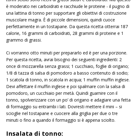
è moderato nei carboidrati e racchiude le proteine ​​- il pugno di
una lattina di tonno per supportare gli obiettivi di costruzione
muscolare magra. È di piccole dimensioni, quindi cuoce
perfettamente in un tostapane. Da questa ricetta otterrai 187
calorie, 16 grammi di carboidrati, 28 grammi di proteine ​​e 1
grammo di grassi.
Ci vorranno otto minuti per prepararlo ed è per una porzione.
Per questa ricetta, avrai bisogno dei seguenti ingredienti: 2
once di mozzarella senza grassi; 1 cucchiaio, foglie di origano;
1/8 di tazza di salsa di pomodoro a basso contenuto di sodio;
1 scatola di tonno, in scatola in acqua; 1 muffin muffin inglese.
Devi affettare il muffin inglese e poi spalmare con la salsa di
pomodoro, un cucchiaio per metà. Quindi guarnire con il
tonno, spolverizzare con un po’ di origano e adagiare una fetta
di formaggio su entrambi i lati. Dovresti mettere il mini – si
scioglie nel tostapane e cuocere alla griglia per due o tre
minuti o fino a quando il formaggio si è appena sciolto.
Insalata di tonno: