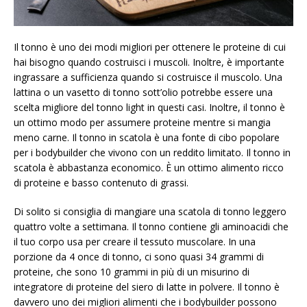
Il tonno è uno dei modi migliori per ottenere le proteine ​​di cui
hai bisogno quando costruisci i muscoli. Inoltre, è importante
ingrassare a sufficienza quando si costruisce il muscolo. Una
lattina o un vasetto di tonno sott’olio potrebbe essere una
scelta migliore del tonno light in questi casi. Inoltre, il tonno è
un ottimo modo per assumere proteine ​​mentre si mangia
meno carne. Il tonno in scatola è una fonte di cibo popolare
per i bodybuilder che vivono con un reddito limitato. Il tonno in
scatola è abbastanza economico. È un ottimo alimento ricco
di proteine ​​e basso contenuto di grassi.
Di solito si consiglia di mangiare una scatola di tonno leggero
quattro volte a settimana. Il tonno contiene gli aminoacidi che
il tuo corpo usa per creare il tessuto muscolare. In una
porzione da 4 once di tonno, ci sono quasi 34 grammi di
proteine, che sono 10 grammi in più di un misurino di
integratore di proteine ​​del siero di latte in polvere. Il tonno è
davvero uno dei migliori alimenti che i bodybuilder possono