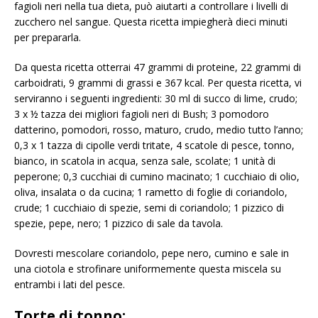
fagioli neri nella tua dieta, può aiutarti a controllare i livelli di
zucchero nel sangue. Questa ricetta impiegherà dieci minuti
per prepararla.
Da questa ricetta otterrai 47 grammi di proteine, 22 grammi di
carboidrati, 9 grammi di grassi e 367 kcal. Per questa ricetta, vi
serviranno i seguenti ingredienti: 30 ml di succo di lime, crudo;
3 x ½ tazza dei migliori fagioli neri di Bush; 3 pomodoro
datterino, pomodori, rosso, maturo, crudo, medio tutto l’anno;
0,3 x 1 tazza di cipolle verdi tritate, 4 scatole di pesce, tonno,
bianco, in scatola in acqua, senza sale, scolate; 1 unità di
peperone; 0,3 cucchiai di cumino macinato; 1 cucchiaio di olio,
oliva, insalata o da cucina; 1 rametto di foglie di coriandolo,
crude; 1 cucchiaio di spezie, semi di coriandolo; 1 pizzico di
spezie, pepe, nero; 1 pizzico di sale da tavola.
Dovresti mescolare coriandolo, pepe nero, cumino e sale in
una ciotola e strofinare uniformemente questa miscela su
entrambi i lati del pesce.
Torte di tonno: