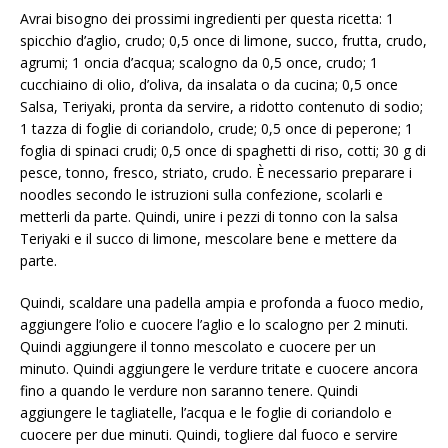
Avrai bisogno dei prossimi ingredienti per questa ricetta: 1
spicchio d’aglio, crudo; 0,5 once di limone, succo, frutta, crudo,
agrumi; 1 oncia d’acqua; scalogno da 0,5 once, crudo; 1
cucchiaino di olio, d’oliva, da insalata o da cucina; 0,5 once
Salsa, Teriyaki, pronta da servire, a ridotto contenuto di sodio;
1 tazza di foglie di coriandolo, crude; 0,5 once di peperone; 1
foglia di spinaci crudi; 0,5 once di spaghetti di riso, cotti; 30 g di
pesce, tonno, fresco, striato, crudo. È necessario preparare i
noodles secondo le istruzioni sulla confezione, scolarli e
metterli da parte. Quindi, unire i pezzi di tonno con la salsa
Teriyaki e il succo di limone, mescolare bene e mettere da
parte.
Quindi, scaldare una padella ampia e profonda a fuoco medio,
aggiungere l’olio e cuocere l’aglio e lo scalogno per 2 minuti.
Quindi aggiungere il tonno mescolato e cuocere per un
minuto. Quindi aggiungere le verdure tritate e cuocere ancora
fino a quando le verdure non saranno tenere. Quindi
aggiungere le tagliatelle, l’acqua e le foglie di coriandolo e
cuocere per due minuti. Quindi, togliere dal fuoco e servire