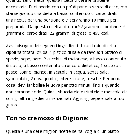
Quando sei di fretta, questa ricetta ti darà le proteine ​​
necessarie. Puoi averlo con un po’ di pane o senza di esso, ma
stai seguendo una dieta a basso contenuto di carboidrati. È
una ricetta per una porzione e vi serviranno 10 minuti per
prepararla. Da questa ricetta otterrai 57 grammi di proteine, 6
grammi di carboidrati, 22 grammi di grassi e 468 kcal.
Avrai bisogno dei seguenti ingredienti: 1 cucchiaio di erba
cipollina tritata, cruda; 1 pizzico di sale da tavola; 1 pizzico di
spezie, pepe, nero; 2 cucchiai di maionese, a basso contenuto
di sodio, a basso contenuto calorico o dietetico; 1 scatola di
pesce, tonno, bianco, in scatola in acqua, senza sale,
sgocciolato; 2 uova jumbo, intere, crude, fresche. Per prima
cosa, devi far bollire le uova per otto minuti, fino a quando
non saranno sode. Quindi, sbucciatele e tritatele e mescolatele
con gli altri ingredienti menzionati. Aggiungi pepe e sale a tuo
gusto.
Tonno cremoso di Digione:
Questa è una delle migliori ricette se hai voglia di un piatto