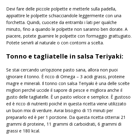
Devi fare delle piccole polpette e metterle sulla padella,
appiattire le polpette schiacciandole leggermente con una
forchetta. Quindi, cuocete da entrambi i lati per qualche
minuto, fino a quando le polpette non saranno ben dorate. A
piacere, potete guarnire le polpette con formaggio grattugiato.
Potete servirli al naturale o con contorni a scelta.
Tonno e tagliatelle in salsa Teriyaki:
Se stai cercando un’opzione pasto sana, allora non puoi
ignorare il tonno. È ricco di Omega – 3 acidi grassi, proteine ​​
magre e minerali. Il tonno con salsa Teriyaki è una delle scelte
migliori perché uccide il sapore di pesce e migliora anche il
gusto delle tagliatelle. È un pasto veloce e semplice. È gustoso
ed è ricco di nutrienti poiché in questa ricetta viene utilizzato
un buon mix di verdure. Avrai bisogno di 15 minuti per
prepararlo ed è per 1 porzione. Da questa ricetta otterrai 21
grammi di proteine, 11 grammi di carboidrati, 6 grammi di
grassi e 180 kcal.