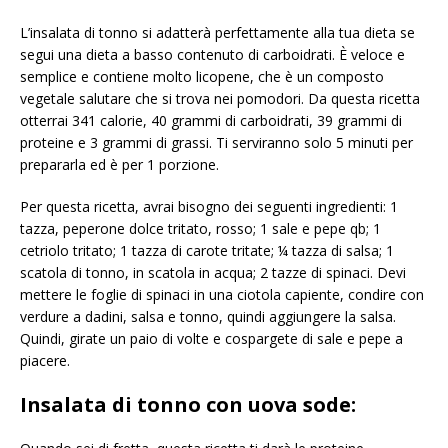
L’insalata di tonno si adatterà perfettamente alla tua dieta se
segui una dieta a basso contenuto di carboidrati. È veloce e
semplice e contiene molto licopene, che è un composto
vegetale salutare che si trova nei pomodori. Da questa ricetta
otterrai 341 calorie, 40 grammi di carboidrati, 39 grammi di
proteine ​​e 3 grammi di grassi. Ti serviranno solo 5 minuti per
prepararla ed è per 1 porzione.
Per questa ricetta, avrai bisogno dei seguenti ingredienti: 1
tazza, peperone dolce tritato, rosso; 1 sale e pepe qb; 1
cetriolo tritato; 1 tazza di carote tritate; ¼ tazza di salsa; 1
scatola di tonno, in scatola in acqua; 2 tazze di spinaci. Devi
mettere le foglie di spinaci in una ciotola capiente, condire con
verdure a dadini, salsa e tonno, quindi aggiungere la salsa.
Quindi, girate un paio di volte e cospargete di sale e pepe a
piacere.
Insalata di tonno con uova sode: