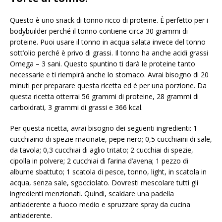
Questo è uno snack di tonno ricco di proteine. È perfetto per i
bodybuilder perché il tonno contiene circa 30 grammi di
proteine. Puoi usare il tonno in acqua salata invece del tonno
sott’olio perché è privo di grassi. Il tonno ha anche acidi grassi
Omega – 3 sani. Questo spuntino ti darà le proteine ​​tanto
necessarie e ti riempirà anche lo stomaco. Avrai bisogno di 20
minuti per preparare questa ricetta ed è per una porzione. Da
questa ricetta otterrai 56 grammi di proteine, 28 grammi di
carboidrati, 3 grammi di grassi e 366 kcal.
Per questa ricetta, avrai bisogno dei seguenti ingredienti: 1
cucchiaino di spezie macinate, pepe nero; 0,5 cucchiaini di sale,
da tavola; 0,3 cucchiai di aglio tritato; 2 cucchiai di spezie,
cipolla in polvere; 2 cucchiai di farina d’avena; 1 pezzo di
albume sbattuto; 1 scatola di pesce, tonno, light, in scatola in
acqua, senza sale, sgocciolato. Dovresti mescolare tutti gli
ingredienti menzionati. Quindi, scaldare una padella
antiaderente a fuoco medio e spruzzare spray da cucina
antiaderente.