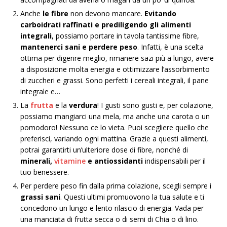
Anche
le fibre
non devono mancare.
Evitando
carboidrati raffinati e prediligendo gli alimenti
integrali
, possiamo portare in tavola tantissime fibre,
mantenerci sani e perdere peso
. Infatti, è una scelta
ottima per digerire meglio, rimanere sazi più a lungo, avere
a disposizione molta energia e ottimizzare l’assorbimento
di zuccheri e grassi. Sono perfetti i cereali integrali, il pane
integrale e…
La
frutta
e la
verdura
! I gusti sono gusti e, per colazione,
possiamo mangiarci una mela, ma anche una carota o un
pomodoro! Nessuno ce lo vieta. Puoi scegliere quello che
preferisci, variando ogni mattina. Grazie a questi alimenti,
potrai garantirti un’ulteriore dose di fibre, nonché di
minerali,
vitamine
e antiossidanti
indispensabili per il
tuo benessere.
Per perdere peso fin dalla prima colazione, scegli sempre i
grassi sani
. Questi ultimi promuovono la tua salute e ti
concedono un lungo e lento rilascio di energia. Vada per
una manciata di frutta secca o di semi di Chia o di lino.