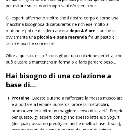
per evitare snack non troppo sani e/o ipercalorici.
Gli esperti affermano inoltre che il nostro corpo è come una
macchina bisognosa di carburante: ne richiede molto al
mattino e poi ne desidera ancora
dopo 4-6 ore
… anche se
ovviamente una
piccola e sana merenda
fra un pasto e
l’altro è più che concessa!
Oltre a questo, ecco 5 consigli per una colazione perfetta, che
può aiutare a mantenerci in forma o a farci perdere peso…
Hai bisogno di una colazione a
base di…
Proteine
! Queste aiutano a rafforzare la massa muscolare
e a portare a termine numerosi processi metabolici,
promuovendo inoltre un maggiore senso di sazietà. Proprio
per questo, gli esperti consigliano spesso latte e/o yogurt
(dei quali possiamo prediligere anche quelli a base di soia),
accompagnati da avena o magari da un po’ di quinoa.