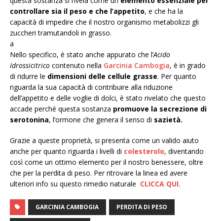
questa sostanza si rivela come un
elemento essenziale per
controllare sia il peso e che l’appetito
, e che ha la
capacità di impedire che il nostro organismo metabolizzi gli
zuccheri tramutandoli in grasso.
a
Nello specifico, è stato anche appurato che l’
Acido
Idrossicitrico
contenuto nella
Garcinia Cambogia
, è in grado
di ridurre le
dimensioni delle cellule grasse
. Per quanto
riguarda la sua capacità di contribuire alla riduzione
dell’appetito e delle voglie di dolci, è stato rivelato che questo
accade perché questa sostanza
promuove la secrezione di
serotonina
, l’ormone che genera il senso di
sazietà.
Grazie a queste proprietà, si presenta come un valido aiuto
anche per quanto riguarda i livelli di
colesterolo
, diventando
così come un ottimo elemento per il nostro benessere, oltre
che per la perdita di peso. Per ritrovare la linea ed avere
ulteriori info su questo rimedio naturale
CLICCA QUI
.
GARCINIA CAMBOGIA
PERDITA DI PESO