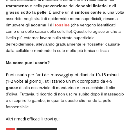
trattamento
e nella
prevenzione
dei
depositi linfatici e di
grasso sotto la pelle
. È anche un
disintossicante
e, una volta
assorbito negli strati di epidermide meno superficiali, riesce a
rimuovere gli
accumuli di
tossine
(che vengono identificati
come una delle cause della cellulite).Quest’olio agisce anche a
livello più esterno: lavora sullo strato superficiale
dell’epidermide, alleviando gradualmente le “fossette” causate
dalla cellulite e rendendo la cute molto più tonica e liscia.
Ma come puoi usarlo?
Puoi usarlo per farti dei massaggi quotidiani da 10-15 minuti
(1-2 volte al giorno), utilizzando un mix composto da
4-5
gocce
di olio essenziale di mandarino e un cucchiaio di olio
d’oliva. Tuttavia, ti ricordo di non uscire subito dopo il massaggio
o di coprire le gambe, in quanto questo olio rende la pelle
fotosensibile.
Altri rimedi efficaci li trovi qui: