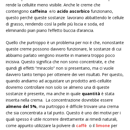
rende la cellulite meno visibile. Anche le creme che
contengono
caffeina
e/o
acido ascorbico
funzionano,
questo perché queste sostanze lavorano abbattendo le cellule
di grasso, rendendo così la pelle più liscia e soda, ed
eliminando pian piano l’effetto buccia d’arancia.
Quello che purtroppo è un problema per noi è che, nonostante
queste creme possono davvero funzionare, le sostanze di cui
abbiamo parlato vengono inserite in maniera troppo poco
incisiva. Questo significa che non sono concentrate, e che
quindi gli effetti “miracolo” non si presentano, ma ci vuole
davvero tanto tempo per ottenere dei veri risultati. Per questo,
quando andiamo ad acquistare un prodotto anti-cellulite
dovremo controllare non solo se almeno una di queste
sostanze è presente, ma anche in quale
quantità
è stata
inserita nella crema. La concentrazione dovrebbe essere
almeno del 5%
, ma purtroppo è difficile trovare una crema
che sia concentrata a tal punto. Questo è uno dei motivi per i
quali spesso è utile ricorrere direttamente ai rimedi naturali,
come appunto utilizzare la polvere di
caffè
o il
limone
per