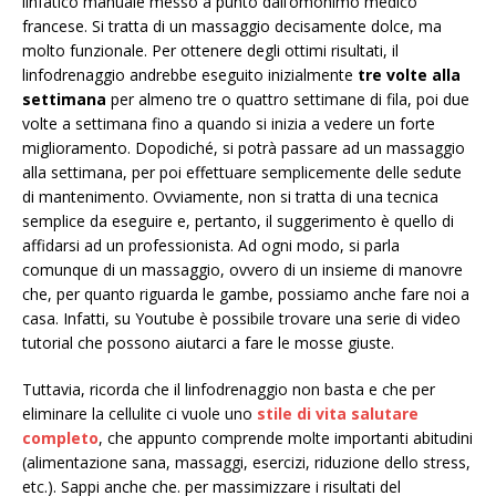
linfatico manuale messo a punto dall’omonimo medico
francese. Si tratta di un massaggio decisamente dolce, ma
molto funzionale. Per ottenere degli ottimi risultati, il
linfodrenaggio andrebbe eseguito inizialmente
tre volte alla
settimana
per almeno tre o quattro settimane di fila, poi due
volte a settimana fino a quando si inizia a vedere un forte
miglioramento. Dopodiché, si potrà passare ad un massaggio
alla settimana, per poi effettuare semplicemente delle sedute
di mantenimento. Ovviamente, non si tratta di una tecnica
semplice da eseguire e, pertanto, il suggerimento è quello di
affidarsi ad un professionista. Ad ogni modo, si parla
comunque di un massaggio, ovvero di un insieme di manovre
che, per quanto riguarda le gambe, possiamo anche fare noi a
casa. Infatti, su Youtube è possibile trovare una serie di video
tutorial che possono aiutarci a fare le mosse giuste.
Tuttavia, ricorda che il linfodrenaggio non basta e che per
eliminare la cellulite ci vuole uno
stile di vita salutare
completo
, che appunto comprende molte importanti abitudini
(alimentazione sana, massaggi, esercizi, riduzione dello stress,
etc.). Sappi anche che. per massimizzare i risultati del