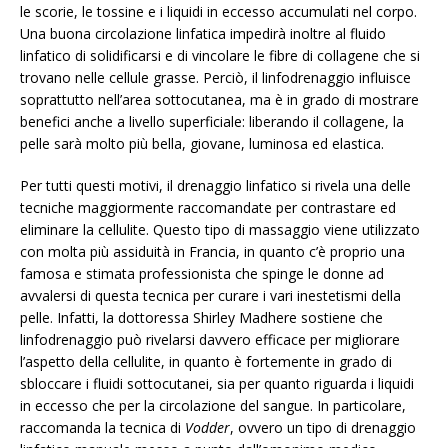
le scorie, le tossine e i liquidi in eccesso accumulati nel corpo.
Una buona circolazione linfatica impedirà inoltre al fluido
linfatico di solidificarsi e di vincolare le fibre di collagene che si
trovano nelle cellule grasse. Perciò, il linfodrenaggio influisce
soprattutto nell’area sottocutanea, ma è in grado di mostrare
benefici anche a livello superficiale: liberando il collagene, la
pelle sarà molto più bella, giovane, luminosa ed elastica.
Per tutti questi motivi, il drenaggio linfatico si rivela una delle
tecniche maggiormente raccomandate per contrastare ed
eliminare la cellulite. Questo tipo di massaggio viene utilizzato
con molta più assiduità in Francia, in quanto c’è proprio una
famosa e stimata professionista che spinge le donne ad
avvalersi di questa tecnica per curare i vari inestetismi della
pelle. Infatti, la dottoressa Shirley Madhere sostiene che
linfodrenaggio può rivelarsi davvero efficace per migliorare
l’aspetto della cellulite, in quanto è fortemente in grado di
sbloccare i fluidi sottocutanei, sia per quanto riguarda i liquidi
in eccesso che per la circolazione del sangue. In particolare,
raccomanda la tecnica di
Vodder
, ovvero un tipo di drenaggio