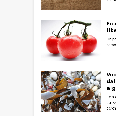
Ecc
lib
Un po
carbo
Vuo
dal
alg
Le al
utili
perch