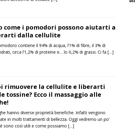
o come i pomodori possono aiutarti a
erarti dalla cellulite
modoro contiene il 94% di acqua, l’1% di fibre, il 3% di
idrati, circa l’1,2% di proteine e… lo 0,2% di grassi. Ci fa
[…]
i rimuovere la cellulite e liberarti
le tossine? Ecco il massaggio alle
he!
ghe hanno diverse proprietà benefiche. Infatti vengono
zzate in molti trattamenti di bellezza. Oggi vedremo un po’
é sono così utili e come possiamo
[…]