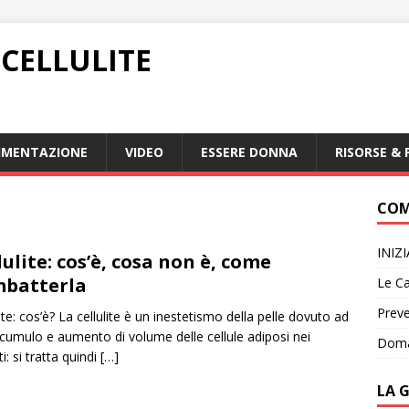
CELLULITE
IMENTAZIONE
VIDEO
ESSERE DONNA
RISORSE & 
COM
INIZ
lulite: cos’è, cosa non è, come
batterla
Le Ca
Preve
lite: cos’è? La cellulite è un inestetismo della pelle dovuto ad
cumulo e aumento di volume delle cellule adiposi nei
Doma
i: si tratta quindi
[…]
LA 