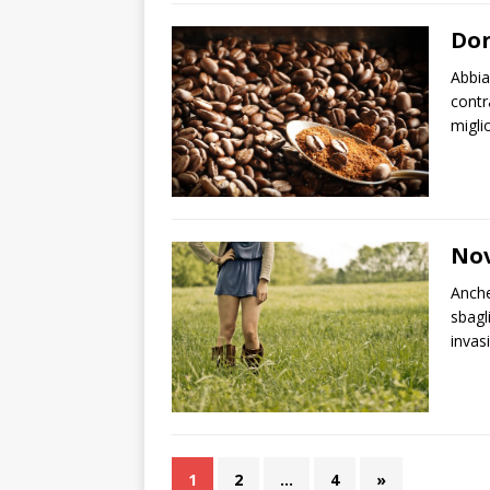
Don
Abbia
contra
migli
Nov
Anche
sbagl
invas
1
2
…
4
»