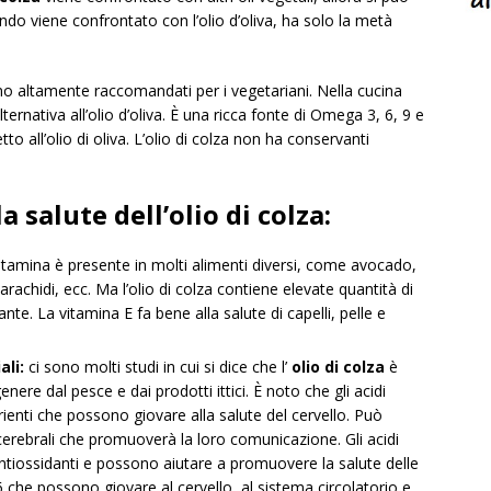
Quando viene confrontato con l’olio d’oliva, ha solo la metà
no altamente raccomandati per i vegetariani. Nella cucina
ernativa all’olio d’oliva. È una ricca fonte di Omega 3, 6, 9 e
to all’olio di oliva. L’olio di colza non ha conservanti
a salute dell’olio di colza:
tamina è presente in molti alimenti diversi, come avocado,
arachidi, ecc. Ma l’olio di colza contiene elevate quantità di
te. La vitamina E fa bene alla salute di capelli, pelle e
ali:
ci sono molti studi in cui si dice che l’
olio di colza
è
ere dal pesce e dai prodotti ittici. È noto che gli acidi
rienti che possono giovare alla salute del cervello. Può
e cerebrali che promuoverà la loro comunicazione. Gli acidi
tiossidanti e possono aiutare a promuovere la salute delle
6 che possono giovare al cervello, al sistema circolatorio e