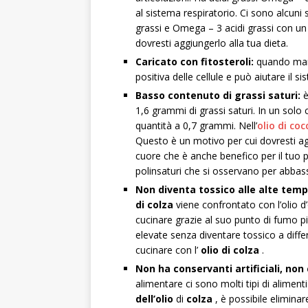
al sistema respiratorio. Ci sono alcun
grassi e Omega – 3 acidi grassi con un r
dovresti aggiungerlo alla tua dieta.
Caricato con fitosteroli:
quando mangi
positiva delle cellule e può aiutare il 
Basso contenuto di grassi saturi:
è
1,6 grammi di grassi saturi. In un solo 
quantità a 0,7 grammi. Nell’
olio di coc
Questo è un motivo per cui dovresti 
cuore che è anche benefico per il tuo pe
polinsaturi che si osservano per abbassa
Non diventa tossico alle alte tempe
di colza
viene confrontato con l’olio d
cucinare grazie al suo punto di fumo pi
elevate senza diventare tossico a differ
cucinare con l’
olio di colza
.
Non ha conservanti artificiali, no
alimentare ci sono molti tipi di alimen
dell’olio
di
colza
, è possibile eliminar