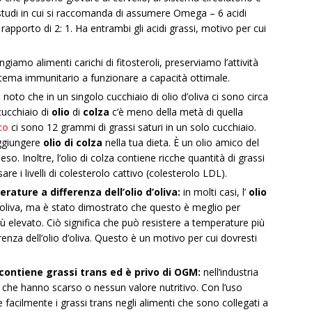
i studi in cui si raccomanda di assumere Omega – 6 acidi
apporto di 2: 1. Ha entrambi gli acidi grassi, motivo per cui
amo alimenti carichi di fitosteroli, preserviamo l’attività
sistema immunitario a funzionare a capacità ottimale.
 noto che in un singolo cucchiaio di olio d’oliva ci sono circa
cucchiaio di
olio
di
colza
c’è meno della metà di quella
co
ci sono 12 grammi di grassi saturi in un solo cucchiaio.
aggiungere
olio di colza
nella tua dieta. È un olio amico del
so. Inoltre, l’olio di colza contiene ricche quantità di grassi
re i livelli di colesterolo cattivo (colesterolo LDL).
rature a differenza dell’olio d’oliva:
in molti casi, l’
olio
’oliva, ma è stato dimostrato che questo è meglio per
ù elevato. Ciò significa che può resistere a temperature più
enza dell’olio d’oliva. Questo è un motivo per cui dovresti
n contiene
grassi
trans
ed è privo di OGM:
nell’industria
ti che hanno scarso o nessun valore nutritivo. Con l’uso
e facilmente i grassi trans negli alimenti che sono collegati a