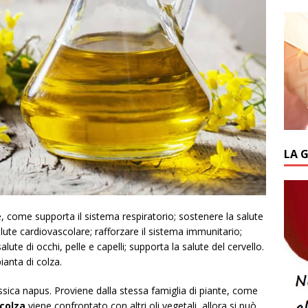
LA 
e, come supporta il sistema respiratorio; sostenere la salute
alute cardiovascolare; rafforzare il sistema immunitario;
ute di occhi, pelle e capelli; supporta la salute del cervello.
ianta di colza.
assica napus. Proviene dalla stessa famiglia di piante, come
 colza
viene confrontato con altri oli vegetali, allora si può