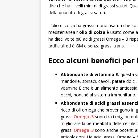
dire che ha i livelli minimi di grassi saturi. 
della quantità di grassi saturi.
L’olio di colza ha grassi monoinsaturi che so
mediterranea l’
olio di colza
è usato come alt
ha dieci volte più acidi grassi Omega – 3 rispet
artificiali ed è GM e senza grassi trans.
Ecco alcuni benefici per l
Abbondante di vitamina E:
questa vi
mandorle, spinaci, cavoli, patate dolci, 
vitamina E che è un alimento antiossidan
occhi, nonché al sistema immunitario.
Abbondante di acidi grassi essenzi
ricco di oli omega che provengono in gen
grassi
Omega-3
sono tra i migliori nut
migliorare la permeabilità delle cellul
grassi
Omega-3
sono anche potenti an
articolazioni. Ha acidi grassi Omega – 